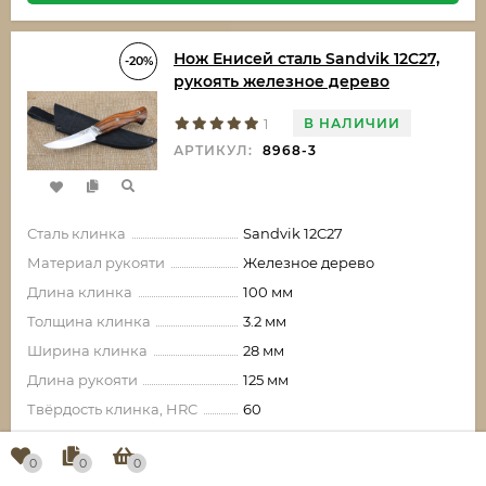
Нож Енисей сталь Sandvik 12C27,
-20%
рукоять железное дерево
В НАЛИЧИИ
1
АРТИКУЛ:
8968-3
Сталь клинка
Sandvik 12C27
Материал рукояти
Железное дерево
Длина клинка
100 мм
Толщина клинка
3.2 мм
Ширина клинка
28 мм
Длина рукояти
125 мм
Твёрдость клинка, HRC
60
0
0
0
14 665,60
₽
-3 666,40
₽