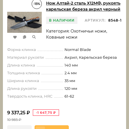
Нож Алтай-2 сталь Х12МФ, рукоять
-15%
карельская береза акрил черный
В НАЛИЧИИ
АРТИКУЛ:
8548-1
Категория: Охотничьи ножи,
Кованые ножи
Форма клинка
Normal Blade
Материал рукояти
Акрил, Карельская береза
Длина клинка
140 мм
Толщина клинка
2.4 мм
Ширина клинка
35 мм
Длина рукояти
120 мм
Твёрдость клинка, HRC
61-62
9 337,25
₽
-1 647,75
₽
10 985
₽