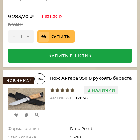
9 283,70
₽
-1 638,30
₽
10 922
₽
-
+
КУПИТЬ
КУПИТЬ В 1 КЛИК
Нож Ангара 95х18 рукоять береста
-15%
НОВИНКА!
В НАЛИЧИИ
1
АРТИКУЛ:
12658
Форма клинка
Drop Point
Сталь клинка
95х18