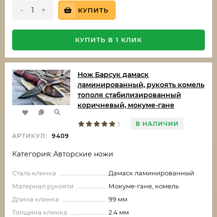
-
+
КУПИТЬ
КУПИТЬ В 1 КЛИК
Нож Барсук дамаск
ламинированный, рукоять комель
тополя стабилизированный
коричневый, мокуме-гане
В НАЛИЧИИ
1
АРТИКУЛ:
9409
Категория: Авторские ножи
Сталь клинка
Дамаск ламинированный
Материал рукояти
Мокуме-гане, комель
Длина клинка
99 мм
Толщина клинка
2.4 мм