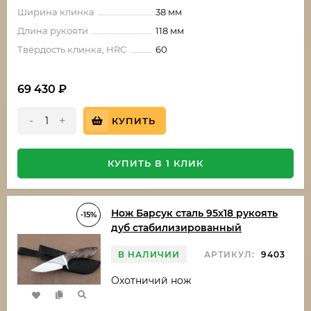
Ширина клинка
38 мм
Длина рукояти
118 мм
Твёрдость клинка, HRC
60
69 430
₽
-
+
КУПИТЬ
КУПИТЬ В 1 КЛИК
Нож Барсук сталь 95х18 рукоять
-15%
дуб стабилизированный
В НАЛИЧИИ
АРТИКУЛ:
9403
Охотничий нож