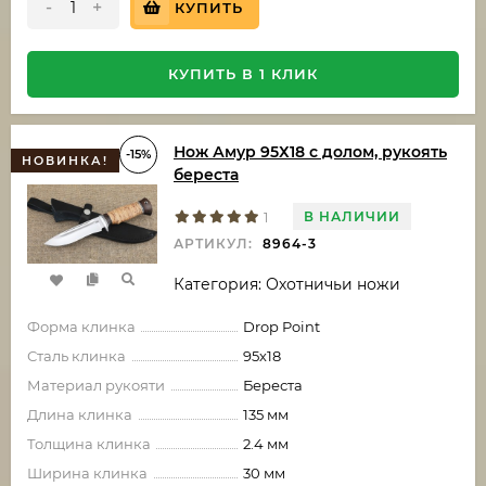
-
+
КУПИТЬ
КУПИТЬ В 1 КЛИК
Нож Амур 95Х18 с долом, рукоять
-15%
НОВИНКА!
береста
В НАЛИЧИИ
1
АРТИКУЛ:
8964-3
Категория: Охотничьи ножи
Форма клинка
Drop Point
Сталь клинка
95х18
Материал рукояти
Береста
Длина клинка
135 мм
Толщина клинка
2.4 мм
Ширина клинка
30 мм