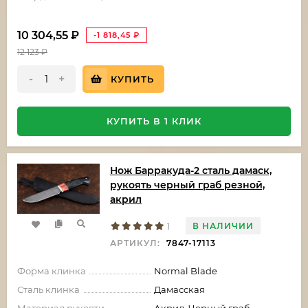
10 304,55
₽
-1 818,45
₽
12 123
₽
-
+
КУПИТЬ
КУПИТЬ В 1 КЛИК
Нож Барракуда-2 сталь дамаск,
рукоять черный граб резной,
акрил
В НАЛИЧИИ
1
АРТИКУЛ:
7847-17113
Форма клинка
Normal Blade
Сталь клинка
Дамасская