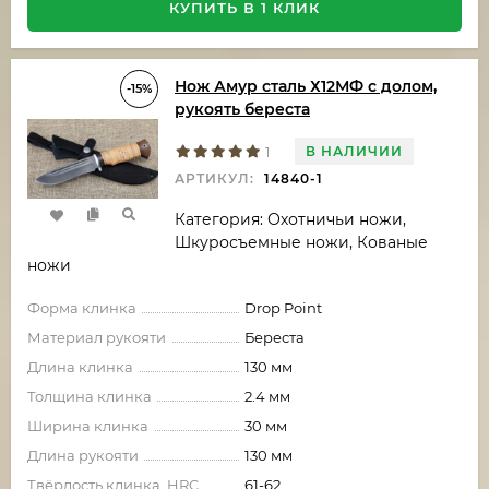
КУПИТЬ В 1 КЛИК
Нож Амур сталь Х12МФ с долом,
-15%
рукоять береста
В НАЛИЧИИ
1
АРТИКУЛ:
14840-1
Категория: Охотничьи ножи,
Шкуросъемные ножи, Кованые
ножи
Форма клинка
Drop Point
Материал рукояти
Береста
Длина клинка
130 мм
Толщина клинка
2.4 мм
Ширина клинка
30 мм
Длина рукояти
130 мм
Твёрдость клинка, HRC
61-62