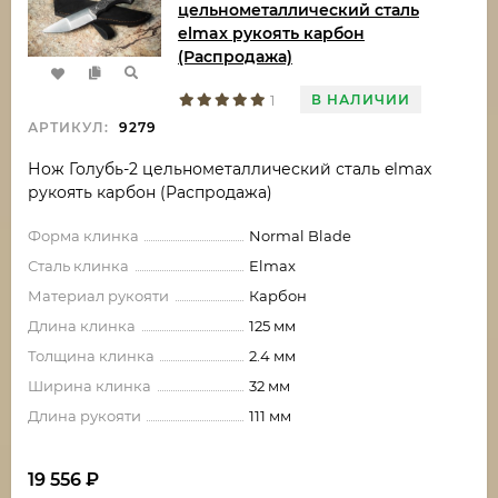
цельнометаллический сталь
elmax рукоять карбон
(Распродажа)
В НАЛИЧИИ
1
АРТИКУЛ:
9279
Нож Голубь-2 цельнометаллический сталь elmax
рукоять карбон (Распродажа)
Форма клинка
Normal Blade
Сталь клинка
Elmax
Материал рукояти
Карбон
Длина клинка
125 мм
Толщина клинка
2.4 мм
Ширина клинка
32 мм
Длина рукояти
111 мм
19 556
₽