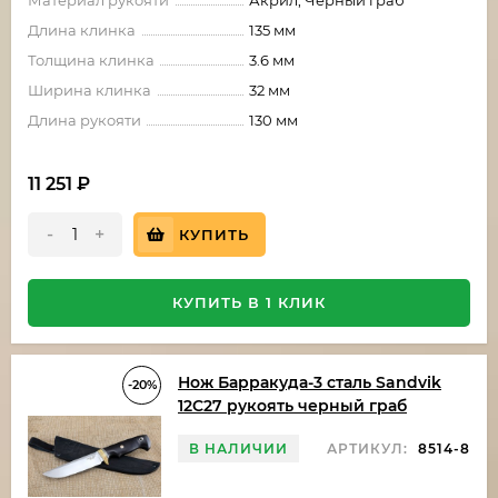
Материал рукояти
Акрил, Черный граб
Длина клинка
135 мм
Толщина клинка
3.6 мм
Ширина клинка
32 мм
Длина рукояти
130 мм
11 251
₽
-
+
КУПИТЬ
КУПИТЬ В 1 КЛИК
Нож Барракуда-3 сталь Sandvik
-20%
12C27 рукоять черный граб
В НАЛИЧИИ
АРТИКУЛ:
8514-8