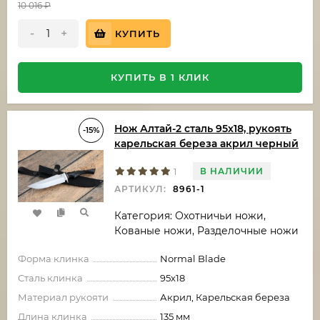
10 016
₽
-
+
КУПИТЬ
КУПИТЬ В 1 КЛИК
Нож Алтай-2 сталь 95х18, рукоять
-15%
карельская береза акрил черный
В НАЛИЧИИ
1
АРТИКУЛ:
8961-1
Категория: Охотничьи ножи,
Кованые ножи, Разделочные ножи
Форма клинка
Normal Blade
Сталь клинка
95х18
Материал рукояти
Акрил, Карельская береза
Длина клинка
135 мм