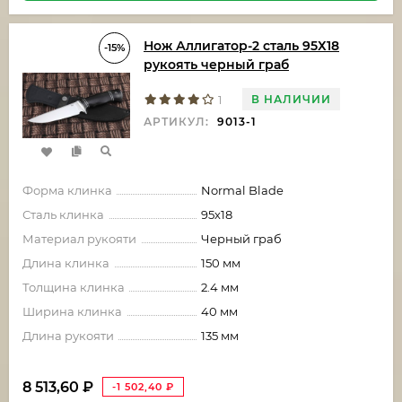
Нож Аллигатор-2 сталь 95Х18
-15%
рукоять черный граб
В НАЛИЧИИ
1
АРТИКУЛ:
9013-1
Форма клинка
Normal Blade
Сталь клинка
95х18
Материал рукояти
Черный граб
Длина клинка
150 мм
Толщина клинка
2.4 мм
Ширина клинка
40 мм
Длина рукояти
135 мм
8 513,60
₽
-1 502,40
₽