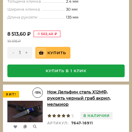
Толщина клинка
2.4 мм
Ширина клинка
30 мм
Длина рукояти
135 мм
8 513,60
₽
-1 502,40
₽
10 016
₽
-
+
КУПИТЬ
КУПИТЬ В 1 КЛИК
Нож Дельфин сталь Х12МФ,
-15%
ХИТ!
рукоять черный граб акрил,
мельхиор
В НАЛИЧИИ
5
АРТИКУЛ:
7647-16911