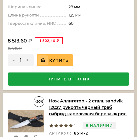
Ширина клинка
28 мм
Длина рукояти
125 мм
Твёрдость клинка, HRC
60
8 513,60
₽
-1 502,40
₽
10 016
₽
-
+
КУПИТЬ
КУПИТЬ В 1 КЛИК
Нож Аллигатор - 2 сталь sandvik
-20%
12C27 рукоять черный граб
гибрид карельская береза акрил
В НАЛИЧИИ
1
АРТИКУЛ:
8514-2