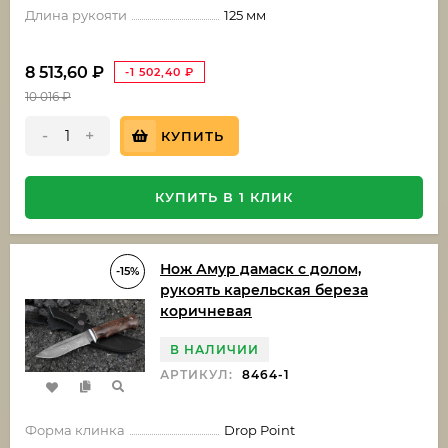
Длина рукояти
125 мм
8 513,60
₽
-1 502,40
₽
10 016
₽
-
+
КУПИТЬ
КУПИТЬ В 1 КЛИК
Нож Амур дамаск с долом,
-15%
рукоять карельская береза
коричневая
В НАЛИЧИИ
АРТИКУЛ:
8464-1
Форма клинка
Drop Point