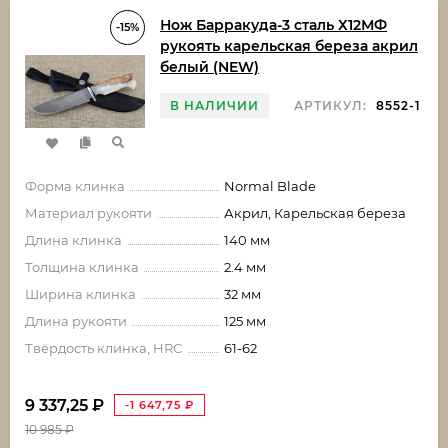
Нож Барракуда-3 сталь Х12МФ
-15%
рукоять карельская береза акрил
белый (NEW)
В НАЛИЧИИ
АРТИКУЛ:
8552-1
Форма клинка
Normal Blade
Материал рукояти
Акрил, Карельская береза
Длина клинка
140 мм
Толщина клинка
2.4 мм
Ширина клинка
32 мм
Длина рукояти
125 мм
Твёрдость клинка, HRC
61-62
9 337,25
₽
-1 647,75
₽
10 985
₽