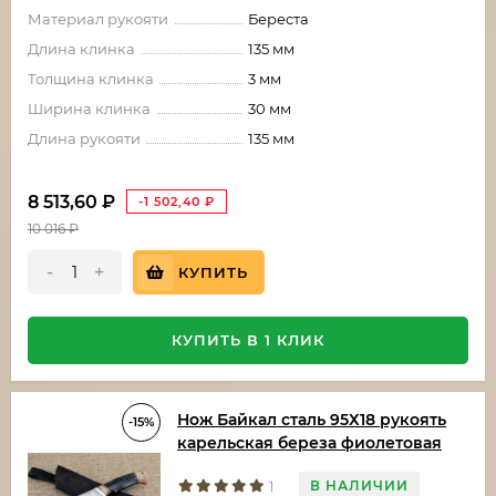
Материал рукояти
Береста
Длина клинка
135 мм
Толщина клинка
3 мм
Ширина клинка
30 мм
Длина рукояти
135 мм
8 513,60
₽
-1 502,40
₽
10 016
₽
-
+
КУПИТЬ
КУПИТЬ В 1 КЛИК
Нож Байкал сталь 95Х18 рукоять
-15%
карельская береза фиолетовая
В НАЛИЧИИ
1