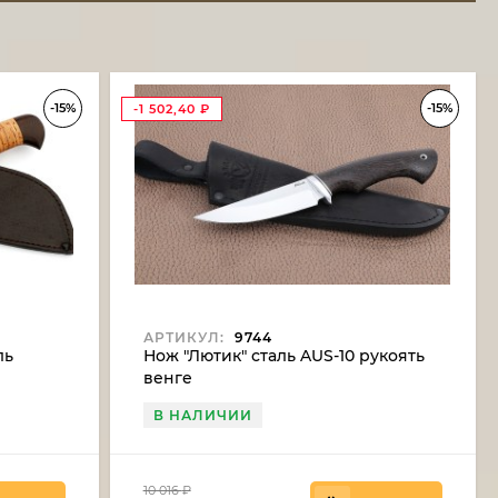
-15%
-15%
-1 502,40
₽
АРТИКУЛ:
9744
ль
Нож "Лютик" сталь AUS-10 рукоять
венге
В НАЛИЧИИ
10 016
₽