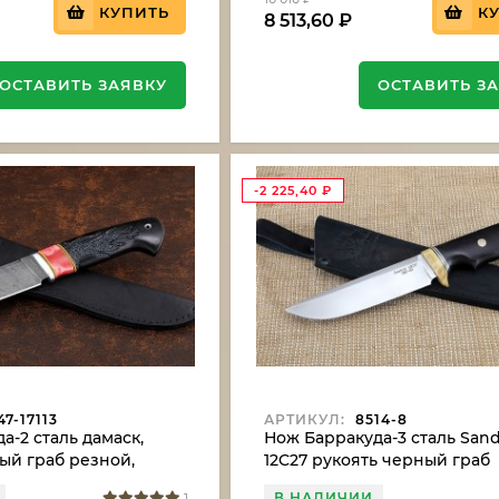
КУПИТЬ
К
8 513,60
₽
ОСТАВИТЬ ЗАЯВКУ
ОСТАВИТЬ З
-2 225,40
₽
7-17113
АРТИКУЛ:
8514-8
а-2 сталь дамаск,
Нож Барракуда-3 сталь Sand
ый граб резной,
12C27 рукоять черный граб
В НАЛИЧИИ
1