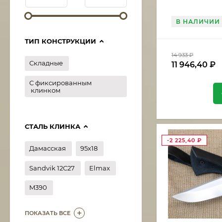
В НАЛИЧИИ
ТИП КОНСТРУКЦИИ
14 933
₽
Складные
11 946,40
₽
С фиксированным
клинком
СТАЛЬ КЛИНКА
-2 225,40
₽
Дамасская
95х18
Sandvik 12C27
Elmax
M390
ПОКАЗАТЬ ВСЕ