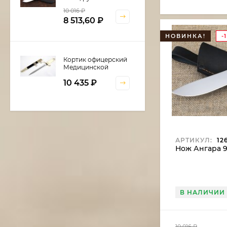
береста
10 016
₽
8 513,60
₽
НОВИНКА!
-
Кортик офицерский
Медицинской
службы
10 435
₽
Шкатулка для
кортика
АРТИКУЛ:
12
Нож Ангара 9
6 600
₽
В НАЛИЧИИ
Нож Нептун сталь
дамаск, рукоять
береста
11 375
₽
10 016
₽