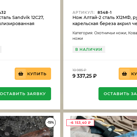
432
АРТИКУЛ:
8548-1
таль Sandvik 12C27,
Нож Алтай-2 сталь Х12МФ, р
билизированная
карельская береза акрил 
ереза
Категория: Охотничьи ножи, Ков
ножи
В НАЛИЧИИ
10 985
₽
КУПИТЬ
К
9 337,25
₽
ОСТАВИТЬ ЗАЯВКУ
ОСТАВИТЬ З
-15%
-6 153,40
₽