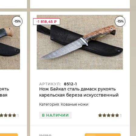
-15%
-15%
-1 818,45
₽
АРТИКУЛ:
8512-1
оять
Нож Байкал сталь дамаск рукоять
овая
карельская береза искусственный
камень
Категория: Кованые ножи
В НАЛИЧИИ
1
1
12 123
₽