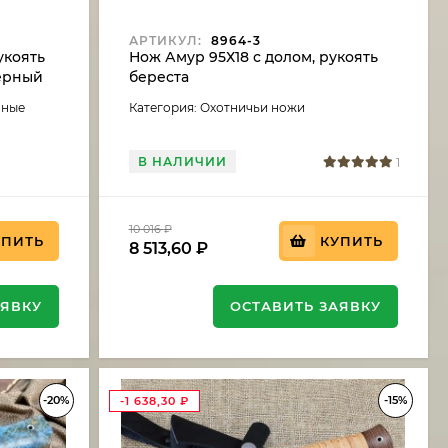
АРТИКУЛ:
8964-3
укоять
Нож Амур 95Х18 с долом, рукоять
черный
береста
аные
Категория: Охотничьи ножи
В НАЛИЧИИ
1
10 016
₽
УПИТЬ
КУПИТЬ
8 513,60
₽
АЯВКУ
ОСТАВИТЬ ЗАЯВКУ
-20%
-15%
-1 638,30
₽