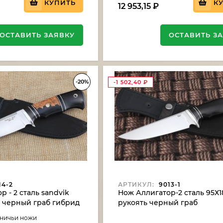
КУПИТЬ
К
12 953,15
₽
ОСТАВИТЬ ЗАЯВКУ
ОСТАВИТЬ З
-20%
-1 502,40
₽
14-2
АРТИКУЛ:
9013-1
 - 2 сталь sandvik
Нож Аллигатор-2 сталь 95Х1
ь черный граб гибрид
рукоять черный граб
ереза акрил
тничьи ножи