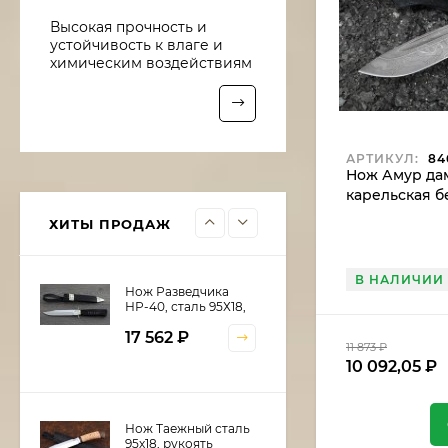
Нож Рыболов-6 сталь
Высокая прочность и
95х18, рукоять
устойчивость к влаге и
береста
10 016
₽
химическим воздействиям
8 513,60
₽
Нож Рыболов-5 сталь
АРТИКУЛ:
84
Х12МФ, рукоять
Нож Амур дам
береста
карельская б
10 922
₽
9 283,70
₽
ХИТЫ ПРОДАЖ
В НАЛИЧИИ
Нож Разведчика
НР-40, сталь 95Х18,
рукоять и ножны
17 562
₽
черный граб,
11 873
₽
мельхиор
10 092,05
₽
Нож Таежный сталь
95х18, рукоять