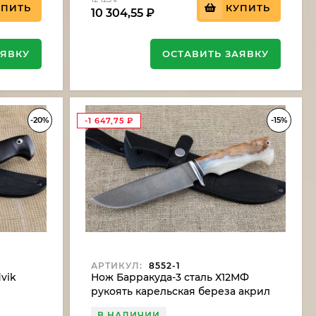
УПИТЬ
КУПИТЬ
10 304,55
₽
АЯВКУ
ОСТАВИТЬ ЗАЯВКУ
-20%
-15%
-1 647,75
₽
АРТИКУЛ:
8552-1
vik
Нож Барракуда-3 сталь Х12МФ
рукоять карельская береза акрил
белый (NEW)
В НАЛИЧИИ