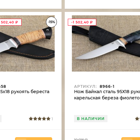
-15%
1 502,40
₽
-1 502,40
₽
658
АРТИКУЛ:
8966-1
5х18 рукоять береста
Нож Байкал сталь 95Х18 рук
карельская береза фиолет
В НАЛИЧИИ
1
10 016
₽