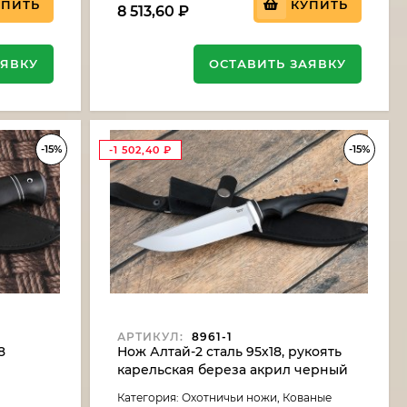
УПИТЬ
КУПИТЬ
8 513,60
₽
АЯВКУ
ОСТАВИТЬ ЗАЯВКУ
-15%
-15%
-1 502,40
₽
АРТИКУЛ:
8961-1
8
Нож Алтай-2 сталь 95х18, рукоять
карельская береза акрил черный
Категория: Охотничьи ножи, Кованые