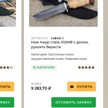
АРТИКУЛ:
14840-1
ь
Нож Амур сталь Х12МФ с долом,
рукоять береста
Категория: Охотничьи ножи,
Шкуросъемные ножи, Кованые ножи
В НАЛИЧИИ
1
1
10 922
₽
УПИТЬ
КУПИТЬ
9 283,70
₽
АЯВКУ
ОСТАВИТЬ ЗАЯВКУ