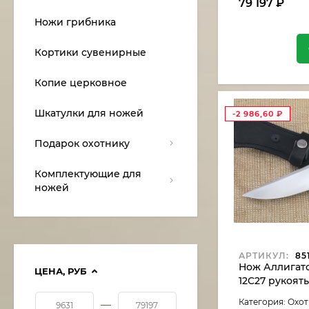
79 197
₽
Ножи грибника
Кортики сувенирные
Копие церковное
Шкатулки для ножей
-2 986,60
₽
Подарок охотнику
Комплектующие для
ножей
АРТИКУЛ:
85
Нож Аллигатор
ЦЕНА,
РУБ
12C27 рукоят
карельская б
Категория: Охо
—