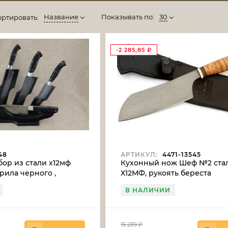
Название
Показывать по:
30
ортировать:
-2 285,85
₽
48
АРТИКУЛ:
4471-13545
ор из стали х12мф
Кухонный нож Шеф №2 ста
крила черного ,
Х12МФ, рукоять береста
 акрила черного
В НАЛИЧИИ
15 239
₽