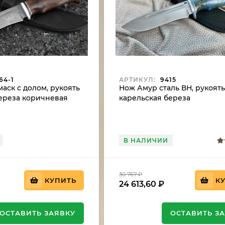
64-1
АРТИКУЛ:
9415
аск с долом, рукоять
Нож Амур сталь ВН, рукоят
ереза коричневая
карельская береза
стабилизированная синяя
В НАЛИЧИИ
30 767
₽
КУПИТЬ
К
24 613,60
₽
ОСТАВИТЬ ЗАЯВКУ
ОСТАВИТЬ З