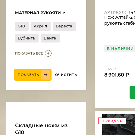
АРТИКУЛ:
14
МАТЕРИАЛ РУКОЯТИ
Нож Алтай-2 с
рукоять ста
G10
Акрил
Береста
карельская б
Бубинга
Венге
В НАЛИЧИИ
ПОКАЗАТЬ ВСЕ
11 127
₽
8 901,60
₽
ОЧИСТИТЬ
ПОКАЗАТЬ
Нож Медведь сталь
дамаск, рукоять
венге-черный граб
11 375
₽
9 668,75
₽
-1 780,95
₽
Складные ножи из
G10