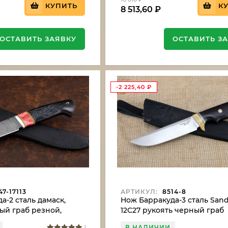
КУПИТЬ
К
8 513,60
₽
ОСТАВИТЬ ЗАЯВКУ
ОСТАВИТЬ З
-2 225,40
₽
7-17113
АРТИКУЛ:
8514-8
а-2 сталь дамаск,
Нож Барракуда-3 сталь Sand
ый граб резной,
12C27 рукоять черный граб
В НАЛИЧИИ
1