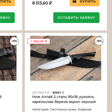
УПИТЬ
КУПИТЬ
8 513,60
₽
АЯВКУ
ОСТАВИТЬ ЗАЯВКУ
-15%
-15%
-1 502,40
₽
АРТИКУЛ:
8961-1
8
Нож Алтай-2 сталь 95х18, рукоять
карельская береза акрил черный
Категория: Охотничьи ножи, Кованые