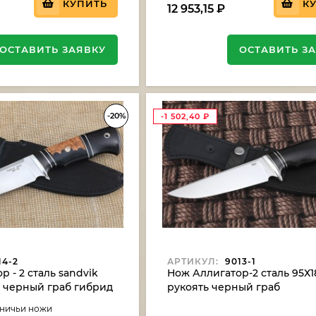
КУПИТЬ
К
12 953,15
₽
ОСТАВИТЬ ЗАЯВКУ
ОСТАВИТЬ З
-20%
-1 502,40
₽
14-2
АРТИКУЛ:
9013-1
 - 2 сталь sandvik
Нож Аллигатор-2 сталь 95Х1
ь черный граб гибрид
рукоять черный граб
ереза акрил
тничьи ножи