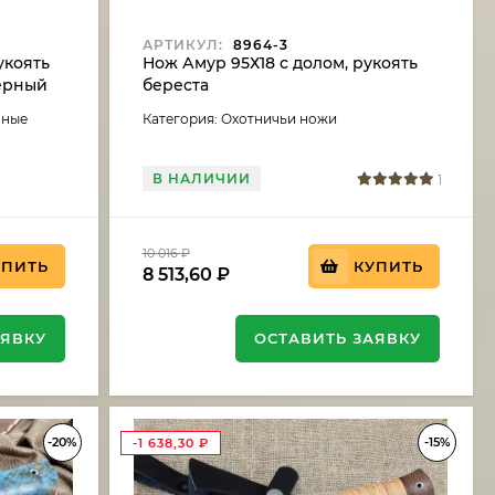
АРТИКУЛ:
8964-3
укоять
Нож Амур 95Х18 с долом, рукоять
черный
береста
аные
Категория: Охотничьи ножи
В НАЛИЧИИ
1
10 016
₽
УПИТЬ
КУПИТЬ
8 513,60
₽
АЯВКУ
ОСТАВИТЬ ЗАЯВКУ
-20%
-15%
-1 638,30
₽