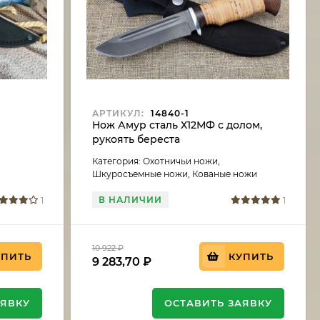
АРТИКУЛ:
14840-1
ь
Нож Амур сталь Х12МФ с долом,
рукоять береста
Категория: Охотничьи ножи,
Шкуросъемные ножи, Кованые ножи
В НАЛИЧИИ
1
1
10 922
₽
УПИТЬ
КУПИТЬ
9 283,70
₽
АЯВКУ
ОСТАВИТЬ ЗАЯВКУ