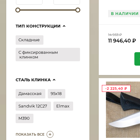
В НАЛИЧИИ
ТИП КОНСТРУКЦИИ
14 933
₽
Складные
11 946,40
₽
С фиксированным
клинком
СТАЛЬ КЛИНКА
-2 225,40
₽
Дамасская
95х18
Sandvik 12C27
Elmax
M390
ПОКАЗАТЬ ВСЕ