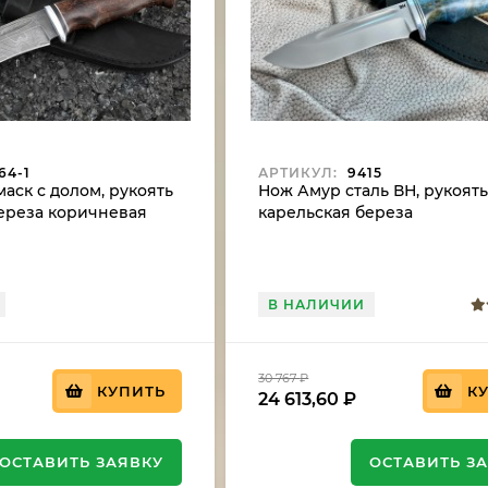
64-1
АРТИКУЛ:
9415
аск с долом, рукоять
Нож Амур сталь ВН, рукоят
ереза коричневая
карельская береза
стабилизированная синяя
В НАЛИЧИИ
30 767
₽
КУПИТЬ
К
24 613,60
₽
ОСТАВИТЬ ЗАЯВКУ
ОСТАВИТЬ З