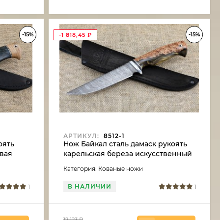
-15%
-15%
-1 818,45
₽
АРТИКУЛ:
8512-1
оять
Нож Байкал сталь дамаск рукоять
овая
карельская береза искусственный
камень
Категория: Кованые ножи
В НАЛИЧИИ
1
1
12 123
₽