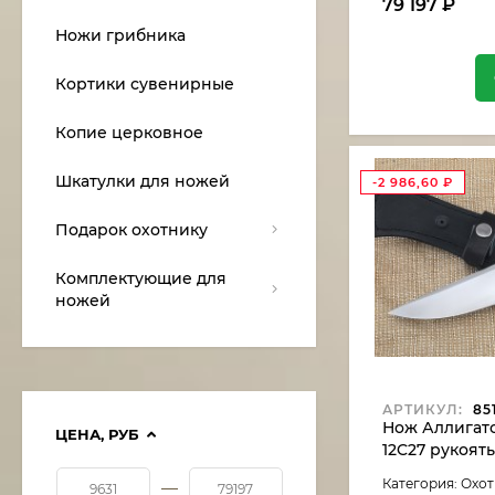
79 197
₽
Ножи грибника
Кортики сувенирные
Копие церковное
Шкатулки для ножей
-2 986,60
₽
Подарок охотнику
Комплектующие для
ножей
АРТИКУЛ:
85
Нож Аллигатор
ЦЕНА,
РУБ
12C27 рукоят
карельская б
Категория: Охо
—