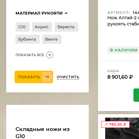
АРТИКУЛ:
14
МАТЕРИАЛ РУКОЯТИ
Нож Алтай-2 с
рукоять ста
G10
Акрил
Береста
карельская б
Бубинга
Венге
В НАЛИЧИИ
ПОКАЗАТЬ ВСЕ
11 127
₽
8 901,60
₽
ОЧИСТИТЬ
ПОКАЗАТЬ
Нож Медведь сталь
дамаск, рукоять
венге-черный граб
11 375
₽
9 668,75
₽
-1 780,95
₽
Складные ножи из
G10