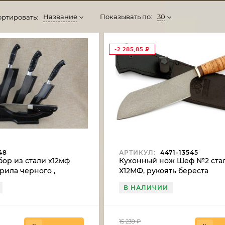
Название
Показывать по:
30
ортировать:
-2 285,85
₽
48
АРТИКУЛ:
4471-13545
ор из стали х12мф
Кухонный нож Шеф №2 ста
крила черного ,
Х12МФ, рукоять береста
 акрила черного
В НАЛИЧИИ
15 239
₽