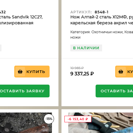
432
АРТИКУЛ:
8548-1
таль Sandvik 12C27,
Нож Алтай-2 сталь Х12МФ, р
билизированная
карельская береза акрил 
ереза
Категория: Охотничьи ножи, Ков
ножи
В НАЛИЧИИ
10 985
₽
КУПИТЬ
К
9 337,25
₽
ОСТАВИТЬ ЗАЯВКУ
ОСТАВИТЬ З
-15%
-6 153,40
₽