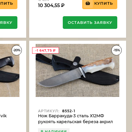
УПИТЬ
КУПИТЬ
10 304,55
₽
АЯВКУ
ОСТАВИТЬ ЗАЯВКУ
-20%
-15%
-1 647,75
₽
АРТИКУЛ:
8552-1
vik
Нож Барракуда-3 сталь Х12МФ
рукоять карельская береза акрил
белый (NEW)
В НАЛИЧИИ