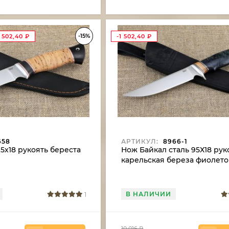
-15%
1 502,40
₽
-1 502,40
₽
658
АРТИКУЛ:
8966-1
5х18 рукоять береста
Нож Байкал сталь 95Х18 рук
карельская береза фиолет
В НАЛИЧИИ
1
10 016
₽