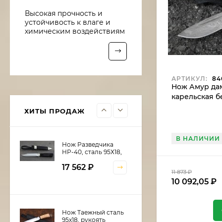
Нож Рыболов-6 сталь
Высокая прочность и
95х18, рукоять
устойчивость к влаге и
береста
10 016
₽
химическим воздействиям
8 513,60
₽
Нож Рыболов-5 сталь
АРТИКУЛ:
84
Х12МФ, рукоять
Нож Амур дам
береста
карельская б
10 922
₽
9 283,70
₽
ХИТЫ ПРОДАЖ
В НАЛИЧИИ
Нож Разведчика
НР-40, сталь 95Х18,
рукоять и ножны
17 562
₽
черный граб,
11 873
₽
мельхиор
10 092,05
₽
Нож Таежный сталь
95х18, рукоять