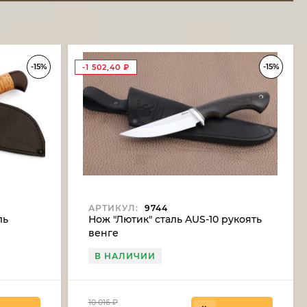
-15%
-15%
-1 502,40
₽
АРТИКУЛ:
9744
ль
Нож "Лютик" сталь AUS-10 рукоять
венге
В НАЛИЧИИ
10 016
₽