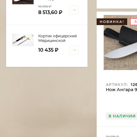
береста
10 016
₽
8 513,60
₽
НОВИНКА!
-
Кортик офицерский
Медицинской
службы
10 435
₽
Шкатулка для
кортика
АРТИКУЛ:
12
Нож Ангара 9
6 600
₽
В НАЛИЧИИ
Нож Нептун сталь
дамаск, рукоять
береста
11 375
₽
10 016
₽