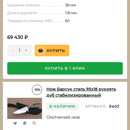
Ширина клинка
38 мм
Длина рукояти
118 мм
Твёрдость клинка, HRC
60
69 430
₽
-
+
КУПИТЬ
КУПИТЬ В 1 КЛИК
Нож Барсук сталь 95х18 рукоять
-15%
дуб стабилизированный
В НАЛИЧИИ
АРТИКУЛ:
9403
Охотничий нож