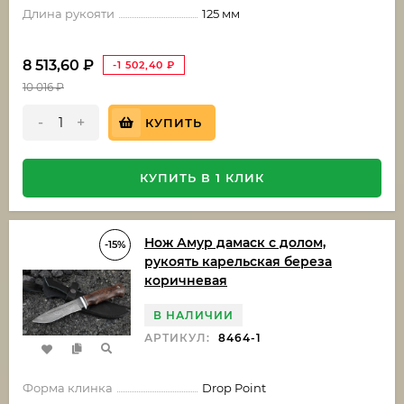
Длина рукояти
125 мм
8 513,60
₽
-1 502,40
₽
10 016
₽
-
+
КУПИТЬ
КУПИТЬ В 1 КЛИК
Нож Амур дамаск с долом,
-15%
рукоять карельская береза
коричневая
В НАЛИЧИИ
АРТИКУЛ:
8464-1
Форма клинка
Drop Point