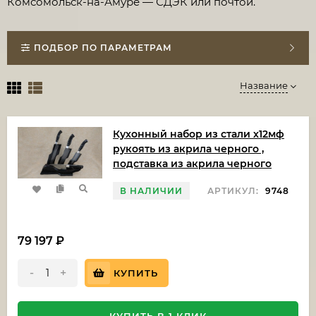
Комсомольск-на-Амуре — СДЭК или почтой.
ПОДБОР ПО ПАРАМЕТРАМ
Название
Кухонный набор из стали х12мф
рукоять из акрила черного ,
подставка из акрила черного
В НАЛИЧИИ
АРТИКУЛ:
9748
79 197
₽
-
+
КУПИТЬ