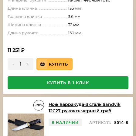
Материал рукояти
Акрил, Черный граб
Длина клинка
135 мм
Толщина клинка
3.6 мм
Ширина клинка
32 мм
Длина рукояти
130 мм
11 251
₽
-
+
КУПИТЬ
КУПИТЬ В 1 КЛИК
Нож Барракуда-3 сталь Sandvik
-20%
12C27 рукоять черный граб
В НАЛИЧИИ
АРТИКУЛ:
8514-8