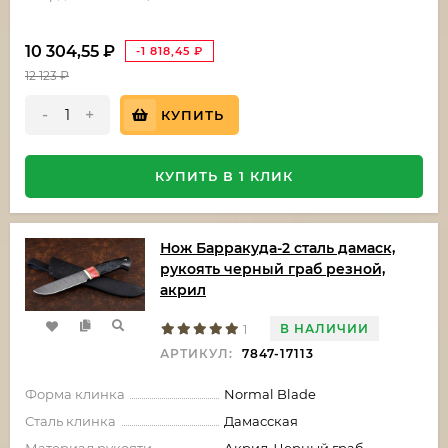
10 304,55
₽
-1 818,45
₽
12 123
₽
-
+
КУПИТЬ
КУПИТЬ В 1 КЛИК
Нож Барракуда-2 сталь дамаск,
рукоять черный граб резной,
акрил
В НАЛИЧИИ
1
АРТИКУЛ:
7847-17113
Форма клинка
Normal Blade
Сталь клинка
Дамасская