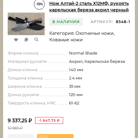
Нож Алтай-2 сталь Х12МФ, рукоять
-15%
карельская береза акрил черный
В НАЛИЧИИ
АРТИКУЛ:
8548-1
Категория: Охотничьи ножи,
Кованые ножи
Форма клинка
Normal Blade
Материал рукояти
Акрил, Карельская береза
Длина клинка
140 мм
Толщина клинка
2.4 мм
Ширина клинка
35 мм
Длина рукояти
120 мм
Твёрдость клинка, HRC
61-62
9 337,25
₽
-1 647,75
₽
10 985
₽