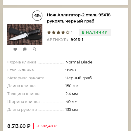
Нож Аллигатор-2 сталь 95Х18
-15%
рукоять черный граб
В НАЛИЧИИ
1
АРТИКУЛ:
9013-1
Форма клинка
Normal Blade
Сталь клинка
95х18
Материал рукояти
Черный граб
Длина клинка
150 мм
Толщина клинка
2.4 мм
Ширина клинка
40 мм
Длина рукояти
135 мм
8 513,60
₽
-1 502,40
₽