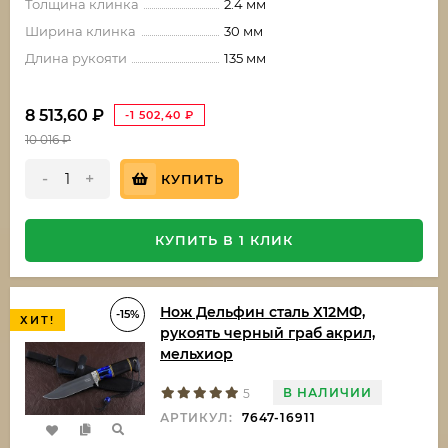
Толщина клинка
2.4 мм
Ширина клинка
30 мм
Длина рукояти
135 мм
8 513,60
₽
-1 502,40
₽
10 016
₽
-
+
КУПИТЬ
КУПИТЬ В 1 КЛИК
Нож Дельфин сталь Х12МФ,
-15%
ХИТ!
рукоять черный граб акрил,
мельхиор
В НАЛИЧИИ
5
АРТИКУЛ:
7647-16911