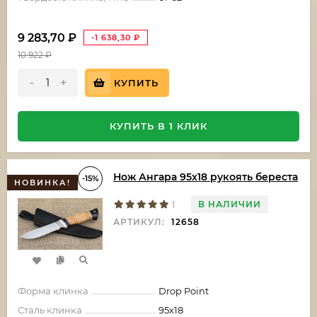
9 283,70
₽
-1 638,30
₽
10 922
₽
-
+
КУПИТЬ
КУПИТЬ В 1 КЛИК
Нож Ангара 95х18 рукоять береста
-15%
НОВИНКА!
В НАЛИЧИИ
1
АРТИКУЛ:
12658
Форма клинка
Drop Point
Сталь клинка
95х18