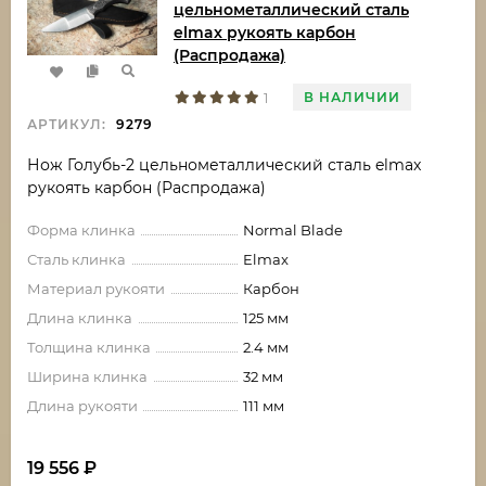
цельнометаллический сталь
elmax рукоять карбон
(Распродажа)
В НАЛИЧИИ
1
АРТИКУЛ:
9279
Нож Голубь-2 цельнометаллический сталь elmax
рукоять карбон (Распродажа)
Форма клинка
Normal Blade
Сталь клинка
Elmax
Материал рукояти
Карбон
Длина клинка
125 мм
Толщина клинка
2.4 мм
Ширина клинка
32 мм
Длина рукояти
111 мм
19 556
₽