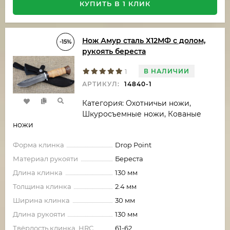
КУПИТЬ В 1 КЛИК
Нож Амур сталь Х12МФ с долом,
-15%
рукоять береста
В НАЛИЧИИ
1
АРТИКУЛ:
14840-1
Категория: Охотничьи ножи,
Шкуросъемные ножи, Кованые
ножи
Форма клинка
Drop Point
Материал рукояти
Береста
Длина клинка
130 мм
Толщина клинка
2.4 мм
Ширина клинка
30 мм
Длина рукояти
130 мм
Твёрдость клинка, HRC
61-62