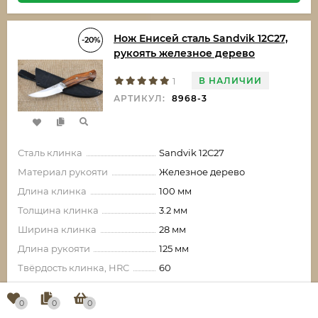
Нож Енисей сталь Sandvik 12C27,
-20%
рукоять железное дерево
В НАЛИЧИИ
1
АРТИКУЛ:
8968-3
Сталь клинка
Sandvik 12C27
Материал рукояти
Железное дерево
Длина клинка
100 мм
Толщина клинка
3.2 мм
Ширина клинка
28 мм
Длина рукояти
125 мм
Твёрдость клинка, HRC
60
0
0
0
14 665,60
₽
-3 666,40
₽