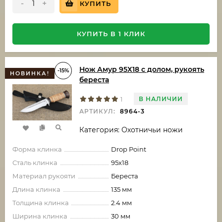
-
+
КУПИТЬ
КУПИТЬ В 1 КЛИК
Нож Амур 95Х18 с долом, рукоять
-15%
НОВИНКА!
береста
В НАЛИЧИИ
1
АРТИКУЛ:
8964-3
Категория: Охотничьи ножи
Форма клинка
Drop Point
Сталь клинка
95х18
Материал рукояти
Береста
Длина клинка
135 мм
Толщина клинка
2.4 мм
Ширина клинка
30 мм