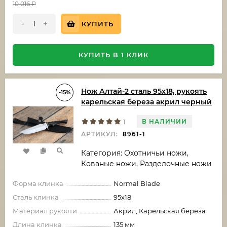
10 016
₽
-
+
КУПИТЬ
КУПИТЬ В 1 КЛИК
Нож Алтай-2 сталь 95х18, рукоять
-15%
карельская береза акрил черный
В НАЛИЧИИ
1
АРТИКУЛ:
8961-1
Категория: Охотничьи ножи,
Кованые ножи, Разделочные ножи
Форма клинка
Normal Blade
Сталь клинка
95х18
Материал рукояти
Акрил, Карельская береза
Длина клинка
135 мм