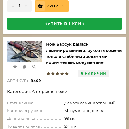
-
+
КУПИТЬ
КУПИТЬ В 1 КЛИК
Нож Барсук дамаск
ламинированный, рукоять комель
тополя стабилизированный
коричневый, мокуме-гане
В НАЛИЧИИ
1
АРТИКУЛ:
9409
Категория: Авторские ножи
Сталь клинка
Дамаск ламинированный
Материал рукояти
Мокуме-гане, комель
Длина клинка
99 мм
Толщина клинка
2.4 мм