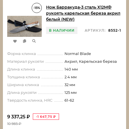
Нож Барракуда-3 сталь Х12МФ
-15%
рукоять карельская береза акрил
белый (NEW)
В НАЛИЧИИ
АРТИКУЛ:
8552-1
Форма клинка
Normal Blade
Материал рукояти
Акрил, Карельская береза
Длина клинка
140 мм
Толщина клинка
2.4 мм
Ширина клинка
32 мм
Длина рукояти
125 мм
Твёрдость клинка, HRC
61-62
9 337,25
₽
-1 647,75
₽
10 985
₽