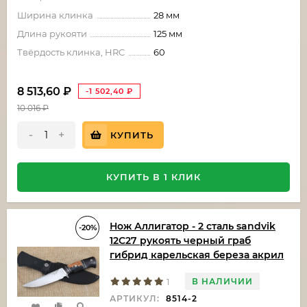
Ширина клинка
28 мм
Длина рукояти
125 мм
Твёрдость клинка, HRC
60
8 513,60
₽
-1 502,40
₽
10 016
₽
-
+
КУПИТЬ
КУПИТЬ В 1 КЛИК
Нож Аллигатор - 2 сталь sandvik
-20%
12C27 рукоять черный граб
гибрид карельская береза акрил
В НАЛИЧИИ
1
АРТИКУЛ:
8514-2