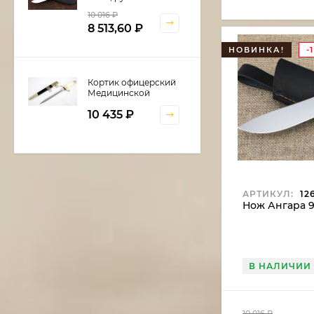
береста
10 016
₽
8 513,60
₽
НОВИНКА!
-
Кортик офицерский
Медицинской
службы
10 435
₽
Шкатулка для
кортика
АРТИКУЛ:
12
Нож Ангара 9
6 600
₽
В НАЛИЧИИ
Нож Нептун сталь
дамаск, рукоять
береста
11 375
₽
10 016
₽