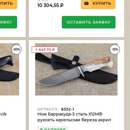
УПИТЬ
КУПИТЬ
10 304,55
₽
АЯВКУ
ОСТАВИТЬ ЗАЯВКУ
-20%
-15%
-1 647,75
₽
АРТИКУЛ:
8552-1
vik
Нож Барракуда-3 сталь Х12МФ
рукоять карельская береза акрил
белый (NEW)
В НАЛИЧИИ