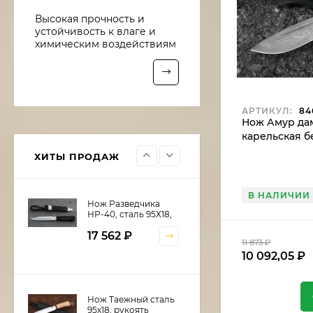
Нож Рыболов-6 сталь
Высокая прочность и
95х18, рукоять
устойчивость к влаге и
береста
10 016
₽
химическим воздействиям
8 513,60
₽
Нож Рыболов-5 сталь
АРТИКУЛ:
84
Х12МФ, рукоять
Нож Амур дам
береста
карельская б
10 922
₽
9 283,70
₽
ХИТЫ ПРОДАЖ
В НАЛИЧИИ
Нож Разведчика
НР-40, сталь 95Х18,
рукоять и ножны
17 562
₽
черный граб,
11 873
₽
мельхиор
10 092,05
₽
Нож Таежный сталь
95х18, рукоять