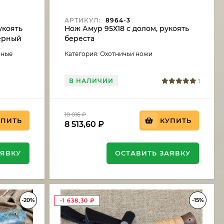
АРТИКУЛ:
8964-3
укоять
Нож Амур 95Х18 с долом, рукоять
черный
береста
аные
Категория: Охотничьи ножи
В НАЛИЧИИ
1
10 016
₽
УПИТЬ
КУПИТЬ
8 513,60
₽
АЯВКУ
ОСТАВИТЬ ЗАЯВКУ
-20%
-15%
-1 638,30
₽