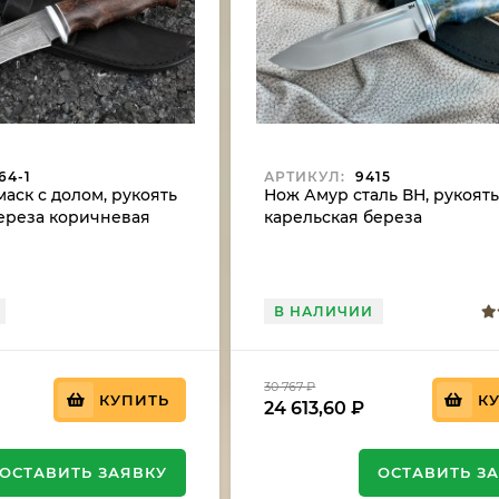
64-1
АРТИКУЛ:
9415
аск с долом, рукоять
Нож Амур сталь ВН, рукоят
ереза коричневая
карельская береза
стабилизированная синяя
В НАЛИЧИИ
30 767
₽
КУПИТЬ
К
24 613,60
₽
ОСТАВИТЬ ЗАЯВКУ
ОСТАВИТЬ З