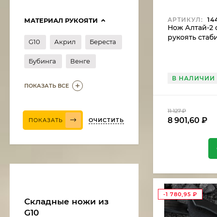
АРТИКУЛ:
14
МАТЕРИАЛ РУКОЯТИ
Нож Алтай-2 с
рукоять ста
G10
Акрил
Береста
карельская б
Бубинга
Венге
В НАЛИЧИИ
ПОКАЗАТЬ ВСЕ
11 127
₽
8 901,60
₽
ОЧИСТИТЬ
ПОКАЗАТЬ
Нож Медведь сталь
дамаск, рукоять
венге-черный граб
11 375
₽
9 668,75
₽
-1 780,95
₽
Складные ножи из
G10