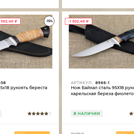
-15%
1 502,40
₽
-1 502,40
₽
658
АРТИКУЛ:
8966-1
5х18 рукоять береста
Нож Байкал сталь 95Х18 рук
карельская береза фиолет
В НАЛИЧИИ
1
10 016
₽