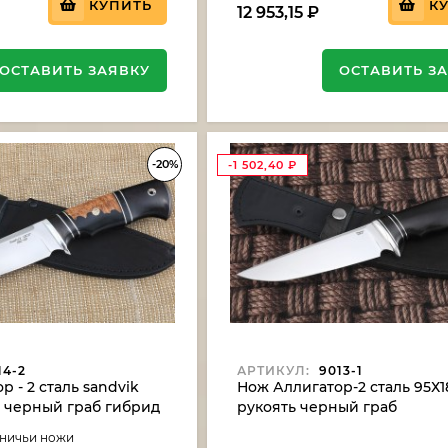
КУПИТЬ
К
12 953,15
₽
ОСТАВИТЬ ЗАЯВКУ
ОСТАВИТЬ З
-20%
-1 502,40
₽
14-2
АРТИКУЛ:
9013-1
 - 2 сталь sandvik
Нож Аллигатор-2 сталь 95Х1
ь черный граб гибрид
рукоять черный граб
ереза акрил
тничьи ножи