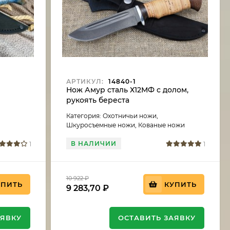
АРТИКУЛ:
14840-1
ь
Нож Амур сталь Х12МФ с долом,
рукоять береста
Категория: Охотничьи ножи,
Шкуросъемные ножи, Кованые ножи
В НАЛИЧИИ
1
1
10 922
₽
УПИТЬ
КУПИТЬ
9 283,70
₽
АЯВКУ
ОСТАВИТЬ ЗАЯВКУ