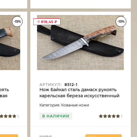
-15%
-15%
-1 818,45
₽
АРТИКУЛ:
8512-1
оять
Нож Байкал сталь дамаск рукоять
овая
карельская береза искусственный
камень
Категория: Кованые ножи
В НАЛИЧИИ
1
1
12 123
₽