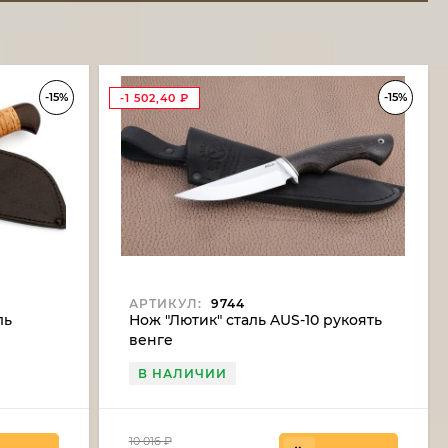
-15%
-15%
-1 502,40
₽
АРТИКУЛ:
9744
ль
Нож "Лютик" сталь AUS-10 рукоять
венге
В НАЛИЧИИ
10 016
₽