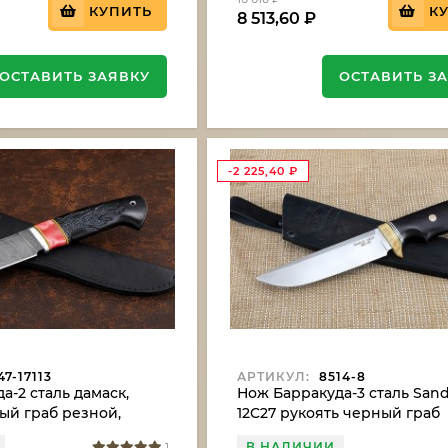
КУПИТЬ
К
8 513,60
₽
ОСТАВИТЬ ЗАЯВКУ
ОСТАВИТЬ З
-2 225,40
₽
7-17113
АРТИКУЛ:
8514-8
а-2 сталь дамаск,
Нож Барракуда-3 сталь Sand
ый граб резной,
12C27 рукоять черный граб
В НАЛИЧИИ
1