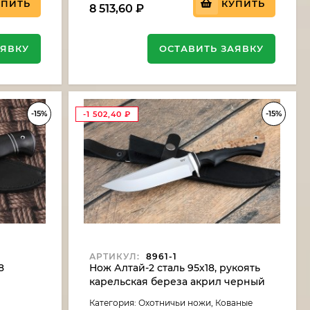
УПИТЬ
КУПИТЬ
8 513,60
₽
АЯВКУ
ОСТАВИТЬ ЗАЯВКУ
-15%
-15%
-1 502,40
₽
АРТИКУЛ:
8961-1
8
Нож Алтай-2 сталь 95х18, рукоять
карельская береза акрил черный
Категория: Охотничьи ножи, Кованые