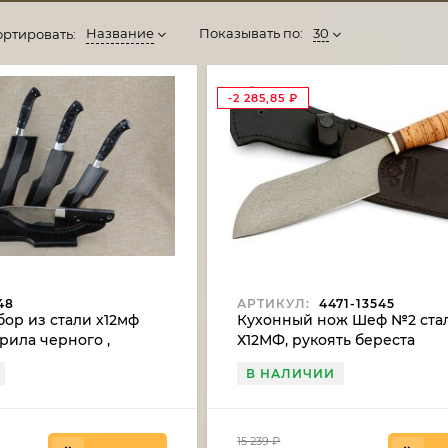
Название
Показывать по:
30
ортировать:
-2 285,85
₽
48
АРТИКУЛ:
4471-13545
ор из стали х12мф
Кухонный нож Шеф №2 ста
крила черного ,
Х12МФ, рукоять береста
 акрила черного
В НАЛИЧИИ
15 239
₽