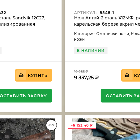
432
АРТИКУЛ:
8548-1
таль Sandvik 12C27,
Нож Алтай-2 сталь Х12МФ, р
билизированная
карельская береза акрил 
ереза
Категория: Охотничьи ножи, Ков
ножи
В НАЛИЧИИ
10 985
₽
КУПИТЬ
К
9 337,25
₽
ОСТАВИТЬ ЗАЯВКУ
ОСТАВИТЬ З
-15%
-6 153,40
₽