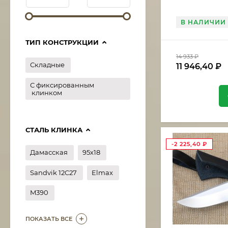
В НАЛИЧИИ
ТИП КОНСТРУКЦИИ
14 933
₽
Складные
11 946,40
₽
С фиксированным
клинком
СТАЛЬ КЛИНКА
-2 225,40
₽
Дамасская
95х18
Sandvik 12C27
Elmax
M390
ПОКАЗАТЬ ВСЕ