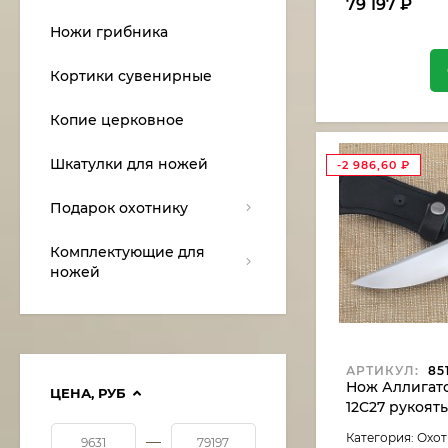
79 197
₽
Ножи грибника
Кортики сувенирные
Копие церковное
Шкатулки для ножей
-2 986,60
₽
Подарок охотнику
Комплектующие для
ножей
АРТИКУЛ:
85
Нож Аллигатор
ЦЕНА,
РУБ
12C27 рукоят
карельская б
Категория: Охо
—