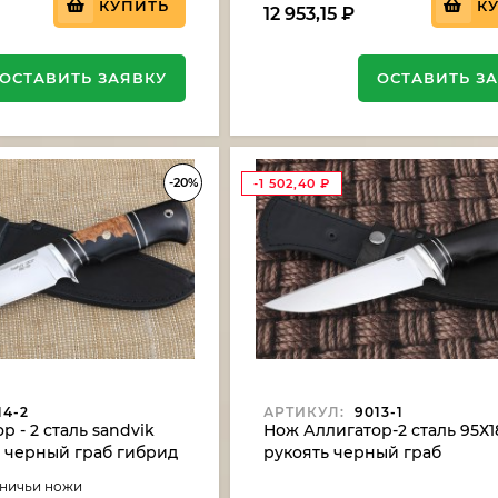
КУПИТЬ
К
12 953,15
₽
ОСТАВИТЬ ЗАЯВКУ
ОСТАВИТЬ З
-20%
-1 502,40
₽
14-2
АРТИКУЛ:
9013-1
 - 2 сталь sandvik
Нож Аллигатор-2 сталь 95Х1
ь черный граб гибрид
рукоять черный граб
ереза акрил
тничьи ножи