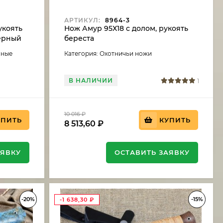
АРТИКУЛ:
8964-3
укоять
Нож Амур 95Х18 с долом, рукоять
черный
береста
аные
Категория: Охотничьи ножи
В НАЛИЧИИ
1
10 016
₽
УПИТЬ
КУПИТЬ
8 513,60
₽
АЯВКУ
ОСТАВИТЬ ЗАЯВКУ
-20%
-15%
-1 638,30
₽