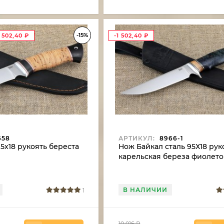
-15%
1 502,40
₽
-1 502,40
₽
658
АРТИКУЛ:
8966-1
5х18 рукоять береста
Нож Байкал сталь 95Х18 рук
карельская береза фиолет
В НАЛИЧИИ
1
10 016
₽