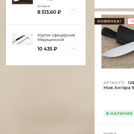
береста
10 016
₽
8 513,60
₽
НОВИНКА!
-
Кортик офицерский
Медицинской
службы
10 435
₽
Шкатулка для
кортика
АРТИКУЛ:
12
Нож Ангара 9
6 600
₽
В НАЛИЧИИ
Нож Нептун сталь
дамаск, рукоять
береста
11 375
₽
10 016
₽