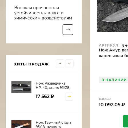
Нож Рыболов-6 сталь
Высокая прочность и
95х18, рукоять
устойчивость к влаге и
береста
10 016
₽
химическим воздействиям
8 513,60
₽
Нож Рыболов-5 сталь
АРТИКУЛ:
84
Х12МФ, рукоять
Нож Амур дам
береста
карельская б
10 922
₽
9 283,70
₽
ХИТЫ ПРОДАЖ
В НАЛИЧИИ
Нож Разведчика
НР-40, сталь 95Х18,
рукоять и ножны
17 562
₽
черный граб,
11 873
₽
мельхиор
10 092,05
₽
Нож Таежный сталь
95х18, рукоять