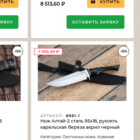
УПИТЬ
КУПИТЬ
8 513,60
₽
АЯВКУ
ОСТАВИТЬ ЗАЯВКУ
-15%
-15%
-1 502,40
₽
АРТИКУЛ:
8961-1
8
Нож Алтай-2 сталь 95х18, рукоять
карельская береза акрил черный
Категория: Охотничьи ножи, Кованые