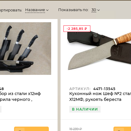
Название
Показывать по:
30
ортировать:
-2 285,85
₽
48
АРТИКУЛ:
4471-13545
ор из стали х12мф
Кухонный нож Шеф №2 ста
крила черного ,
Х12МФ, рукоять береста
 акрила черного
В НАЛИЧИИ
15 239
₽