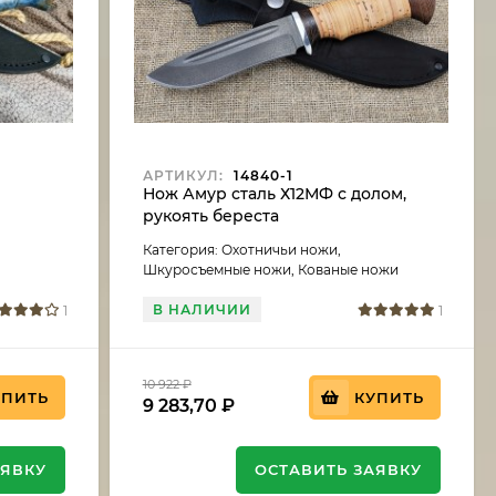
АРТИКУЛ:
14840-1
ь
Нож Амур сталь Х12МФ с долом,
рукоять береста
Категория: Охотничьи ножи,
Шкуросъемные ножи, Кованые ножи
В НАЛИЧИИ
1
1
10 922
₽
УПИТЬ
КУПИТЬ
9 283,70
₽
АЯВКУ
ОСТАВИТЬ ЗАЯВКУ