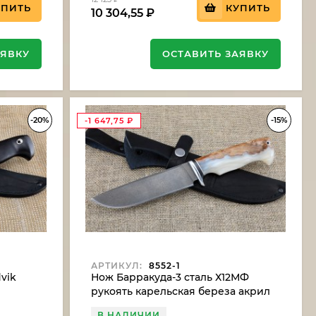
УПИТЬ
КУПИТЬ
10 304,55
₽
АЯВКУ
ОСТАВИТЬ ЗАЯВКУ
-20%
-15%
-1 647,75
₽
АРТИКУЛ:
8552-1
vik
Нож Барракуда-3 сталь Х12МФ
рукоять карельская береза акрил
белый (NEW)
В НАЛИЧИИ