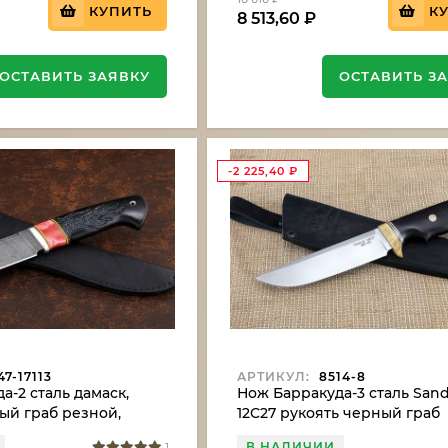
КУПИТЬ
К
8 513,60
₽
ОСТАВИТЬ ЗАЯВКУ
ОСТАВИТЬ З
-2 225,40
₽
7-17113
АРТИКУЛ:
8514-8
а-2 сталь дамаск,
Нож Барракуда-3 сталь Sand
ый граб резной,
12C27 рукоять черный граб
В НАЛИЧИИ
1