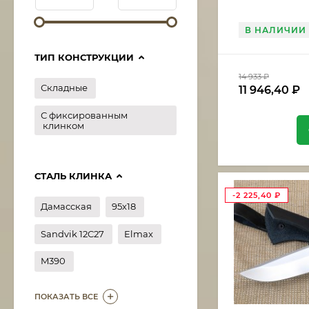
В НАЛИЧИИ
ТИП КОНСТРУКЦИИ
14 933
₽
Складные
11 946,40
₽
С фиксированным
клинком
СТАЛЬ КЛИНКА
-2 225,40
₽
Дамасская
95х18
Sandvik 12C27
Elmax
M390
ПОКАЗАТЬ ВСЕ