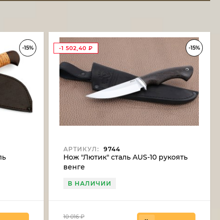
-15%
-15%
-1 502,40
₽
АРТИКУЛ:
9744
ль
Нож "Лютик" сталь AUS-10 рукоять
венге
В НАЛИЧИИ
10 016
₽