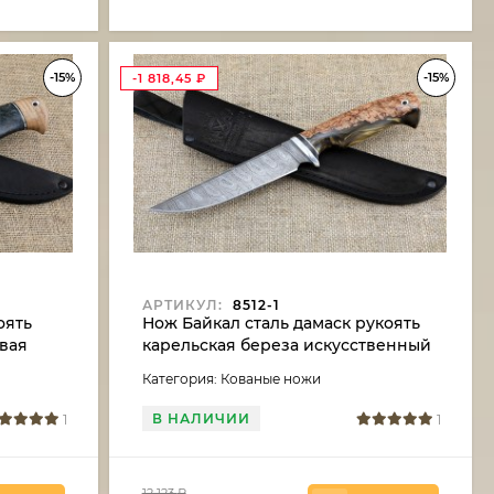
-15%
-15%
-1 818,45
₽
АРТИКУЛ:
8512-1
оять
Нож Байкал сталь дамаск рукоять
овая
карельская береза искусственный
камень
Категория: Кованые ножи
В НАЛИЧИИ
1
1
12 123
₽