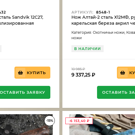
432
АРТИКУЛ:
8548-1
таль Sandvik 12C27,
Нож Алтай-2 сталь Х12МФ, р
билизированная
карельская береза акрил 
ереза
Категория: Охотничьи ножи, Ков
ножи
В НАЛИЧИИ
10 985
₽
КУПИТЬ
К
9 337,25
₽
ОСТАВИТЬ ЗАЯВКУ
ОСТАВИТЬ З
-15%
-6 153,40
₽