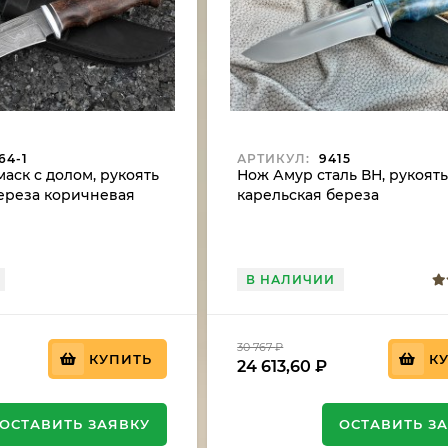
64-1
АРТИКУЛ:
9415
аск с долом, рукоять
Нож Амур сталь ВН, рукоят
ереза коричневая
карельская береза
стабилизированная синяя
В НАЛИЧИИ
30 767
₽
КУПИТЬ
К
24 613,60
₽
ОСТАВИТЬ ЗАЯВКУ
ОСТАВИТЬ З