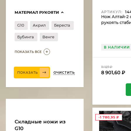
АРТИКУЛ:
14
МАТЕРИАЛ РУКОЯТИ
Нож Алтай-2 с
рукоять ста
G10
Акрил
Береста
карельская б
Бубинга
Венге
В НАЛИЧИИ
ПОКАЗАТЬ ВСЕ
11 127
₽
8 901,60
₽
ОЧИСТИТЬ
ПОКАЗАТЬ
Нож Медведь сталь
дамаск, рукоять
венге-черный граб
11 375
₽
9 668,75
₽
-1 780,95
₽
Складные ножи из
G10