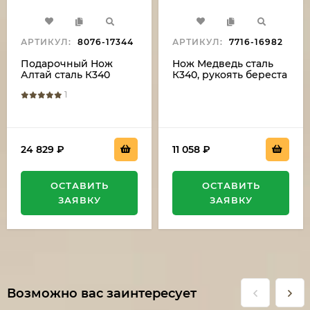
АРТИКУЛ:
8076-17344
АРТИКУЛ:
7716-16982
Подарочный Нож
Нож Медведь сталь
Алтай сталь К340
К340, рукоять береста
рукоять карельская
1
береза красная
акрил, мельхиор на
подставке
24 829
₽
11 058
₽
ОСТАВИТЬ
ОСТАВИТЬ
ЗАЯВКУ
ЗАЯВКУ
Возможно вас заинтересует