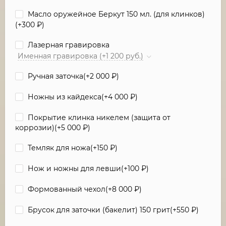
Масло оружейное Беркут 150 мл. (для клинков)
(+
300
₽
)
Лазерная гравировка
Именная гравировка (+1 200 руб.)
Ручная заточка(+
2 000
₽
)
Ножны из кайдекса(+
4 000
₽
)
Покрытие клинка никелем (защита от
коррозии)(+
5 000
₽
)
Темляк для ножа(+
150
₽
)
Нож и ножны для левши(+
100
₽
)
Формованный чехол(+
8 000
₽
)
Брусок для заточки (бакелит) 150 грит(+
550
₽
)