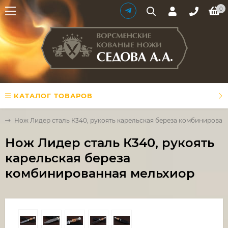
0
КАТАЛОГ ТОВАРОВ
0
Нож Лидер сталь К340, рукоять карельская береза комбинирован
Нож Лидер сталь К340, рукоять
карельская береза
комбинированная мельхиор