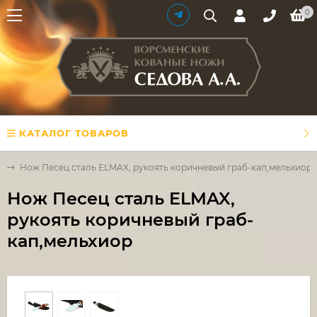
0
КАТАЛОГ ТОВАРОВ
x
Нож Песец сталь ELMAX, рукоять коричневый граб-кап,мельхиор
Нож Песец сталь ELMAX,
рукоять коричневый граб-
кап,мельхиор