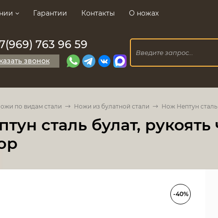
нии
Гарантии
Контакты
О ножах
7(969) 763 96 59
казать звонок
ожи по видам стали
Ножи из булатной стали
Нож Нептун сталь 
тун сталь булат, рукоять
ор
-40%