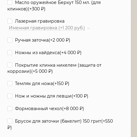
Масло оружейное Беркут 150 мл. (для
клинков)(+
300
₽
)
Лазерная гравировка
Именная гравировка (+1 200 руб.)
Ручная заточка(+
2 000
₽
)
Ножны из кайдекса(+
4 000
₽
)
Покрытие клинка никелем (защита от
коррозии)(+
5 000
₽
)
Темляк для ножа(+
150
₽
)
Нож и ножны для левши(+
100
₽
)
Формованный чехол(+
8 000
₽
)
Брусок для заточки (бакелит) 150 грит(+
550
₽
)