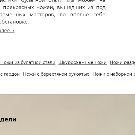
ристики булатной стали мы можем на
 прекрасных ножей, вышедших из под
ременных мастеров, во вполне себе
обстановке.
алее →
Ножи из булатной стали
Шкуросъемные ножи
Ножи разд
с гардой
Ножи с берестяной рукоятью
Ножи с наборной 
одели