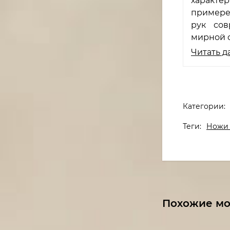
характе
примере
рук сов
мирной 
Читать д
Категории:
Теги:
Ножи 
Похожие м