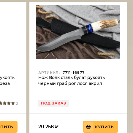
АРТИКУЛ:
7711-16977
рукоять
Нож Волк сталь булат рукоять
реза
черный граб рог лося акрил
ПОД ЗАКАЗ
2
20 258
₽
УПИТЬ
КУПИТЬ