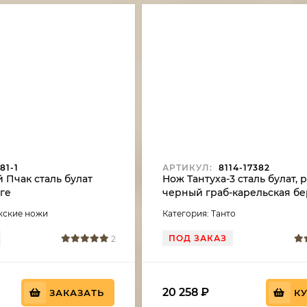
81-1
АРТИКУЛ:
8114-17382
 Пчак сталь булат
Нож Тантуха-3 сталь булат, 
ге
черный граб-карельская бе
екские ножи
Категория: Танто
ПОД ЗАКАЗ
2
20 258
₽
ЗАКАЗАТЬ
К