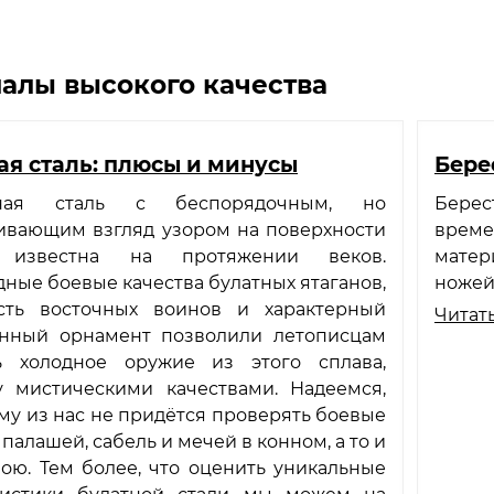
алы высокого качества
ая сталь: плюсы и минусы
Бере
ная сталь с беспорядочным, но
Берес
ивающим взгляд узором на поверхности
време
, известна на протяжении веков.
матер
ные боевые качества булатных ятаганов,
ножей
сть восточных воинов и характерный
Читать
енный орнамент позволили летописцам
ь холодное оружие из этого сплава,
у мистическими качествами. Надеемся,
му из нас не придётся проверять боевые
 палашей, сабель и мечей в конном, а то и
ою. Тем более, что оценить уникальные