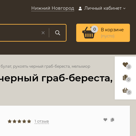
Нижний Новгород
Личный кабинет
0
В корзине
(пусто)
булат, рукоять черный граб-береста, мельхиор
0
 черный граб-береста,
0
0
1 отзыв