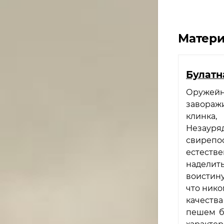
Матери
Булатн
Оружей
завораж
клинка
Незауряд
свирепо
естеств
наделит
воистин
что нико
качества
пешем б