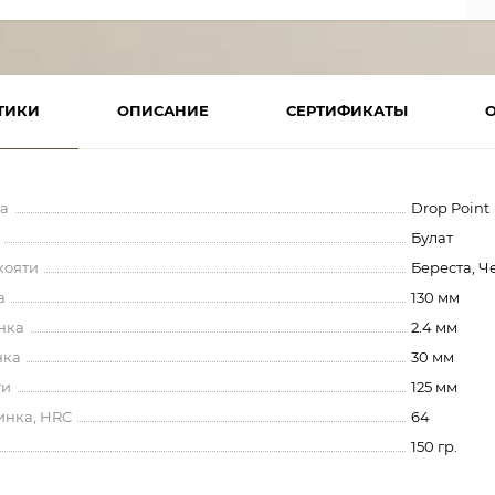
ТИКИ
ОПИСАНИЕ
СЕРТИФИКАТЫ
а
Drop Point
Булат
кояти
Береста, Ч
а
130 мм
нка
2.4 мм
нка
30 мм
ти
125 мм
инка, HRC
64
150 гр.