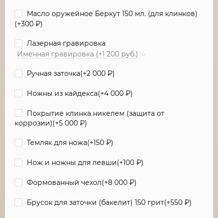
Масло оружейное Беркут 150 мл. (для клинков)
(+
300
₽
)
Лазерная гравировка
Именная гравировка (+1 200 руб.)
Ручная заточка(+
2 000
₽
)
Ножны из кайдекса(+
4 000
₽
)
Покрытие клинка никелем (защита от
коррозии)(+
5 000
₽
)
Темляк для ножа(+
150
₽
)
Нож и ножны для левши(+
100
₽
)
Формованный чехол(+
8 000
₽
)
Брусок для заточки (бакелит) 150 грит(+
550
₽
)