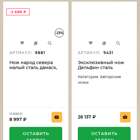
-2 688
₽
-23%
АРТИКУЛ:
9881
АРТИКУЛ:
9431
Нож народ севера
Эксклюзивный нож
малый сталь дамаск,
Дельфин сталь
рукоять бубинга и рог
дамаск-камень
Категория: Авторские
лося (распродажа)
(никелирование),
рукоять резная,
ножи
карельская береза,
мельхиор
11 685
₽
26 137
₽
8 997
₽
ОСТАВИТЬ
ОСТАВИТЬ
ЗАЯВКУ
ЗАЯВКУ