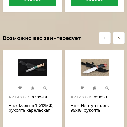
Возможно вас заинтересует
АРТИКУЛ:
8285-10
АРТИКУЛ:
8969-1
Нож Малыш-1, Х12МФ,
Нож Нептун сталь
рукоять карельская
95х18, рукоять
береза, акрил
карельская береза
зеленый
фиолетовая+красная