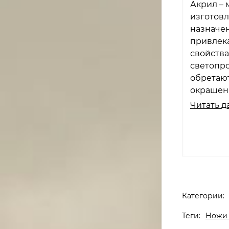
Акрил –
изготовл
назначен
привлек
свойства
светопро
обретают
окрашены
Читать д
Категории:
Теги:
Ножи 