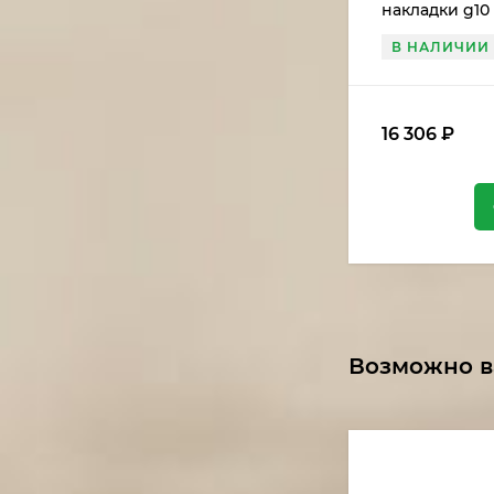
накладки g10
проставкой
В НАЛИЧИИ
16 306
₽
Возможно в