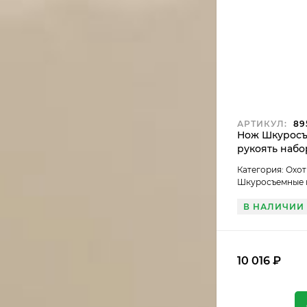
АРТИКУЛ:
89
Нож Шкуросъ
рукоять набо
Категория: Охо
Шкуросъемные
В НАЛИЧИИ
10 016
₽