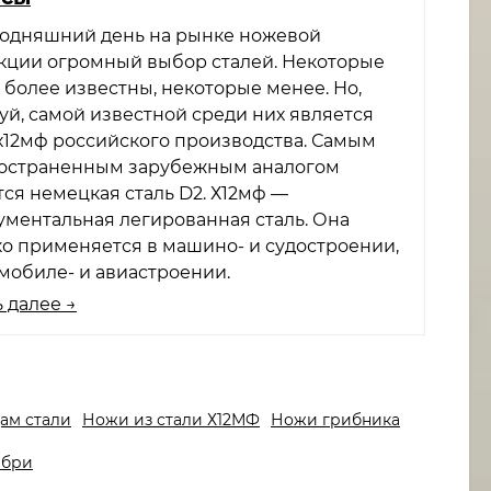
годняшний день на рынке ножевой
кции огромный выбор сталей. Некоторые
 более известны, некоторые менее. Но,
уй, самой известной среди них является
 х12мф российского производства. Самым
остраненным зарубежным аналогом
тся немецкая сталь D2. Х12мф —
ументальная легированная сталь. Она
о применяется в машино- и судостроении,
омобиле- и авиастроении.
 далее →
ам стали
Ножи из стали Х12МФ
Ножи грибника
ибри