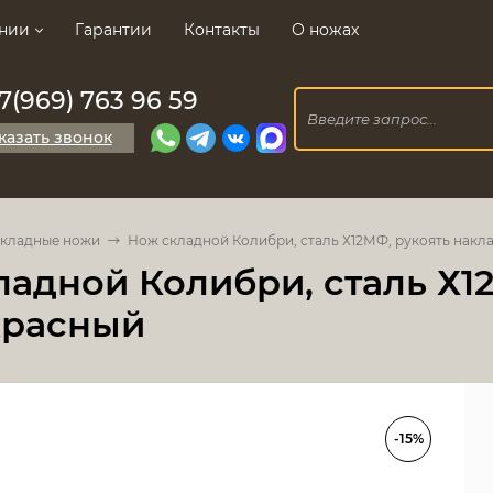
нии
Гарантии
Контакты
О ножах
7(969) 763 96 59
казать звонок
кладные ножи
Нож складной Колибри, сталь Х12МФ, рукоять накл
ладной Колибри, сталь Х1
красный
-15%