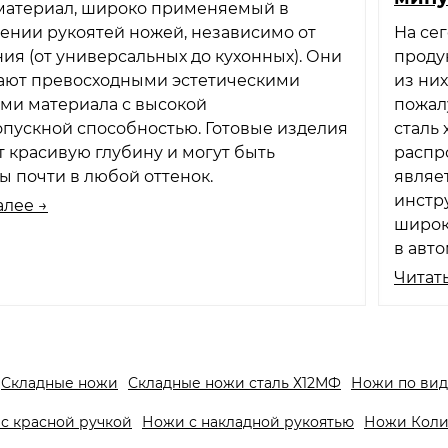
 материал, широко применяемый в
ении рукоятей ножей, независимо от
На се
ия (от универсальных до кухонных). Они
проду
ают превосходными эстетическими
из них
ми материала с высокой
пожал
пускной способностью. Готовые изделия
сталь
 красивую глубину и могут быть
распр
 почти в любой оттенок.
являе
инстр
алее →
широк
в авт
Читать
Складные ножи
Складные ножи сталь Х12МФ
Ножи по вид
с красной ручкой
Ножи с накладной рукоятью
Ножи Кол