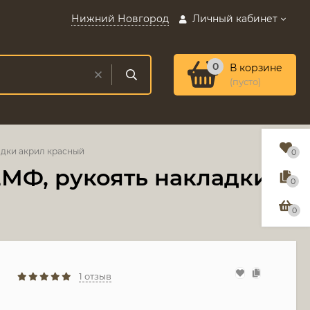
Нижний Новгород
Личный кабинет
0
В корзине
(пусто)
адки акрил красный
0
2МФ, рукоять накладки
0
0
1 отзыв