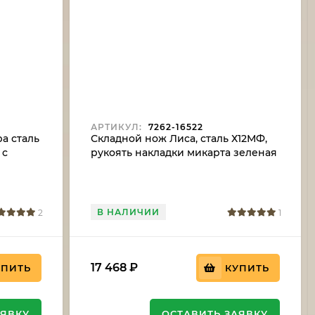
АРТИКУЛ:
7262-16522
а сталь
Складной нож Лиса, сталь Х12МФ,
 с
рукоять накладки микарта зеленая
с дюралью
В НАЛИЧИИ
2
1
17 468
₽
УПИТЬ
КУПИТЬ
АЯВКУ
ОСТАВИТЬ ЗАЯВКУ