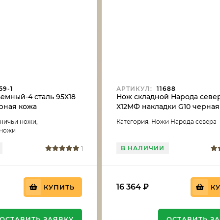
59-1
АРТИКУЛ:
11688
емный-4 сталь 95Х18
Нож складной Народа север
рная кожа
Х12МФ накладки G10 черная
белой
тничьи ножи,
Категория: Ножи Народа севера
 ножи
В НАЛИЧИИ
1
16 364
₽
КУПИТЬ
К
ОСТАВИТЬ ЗАЯВКУ
ОСТАВИТЬ З