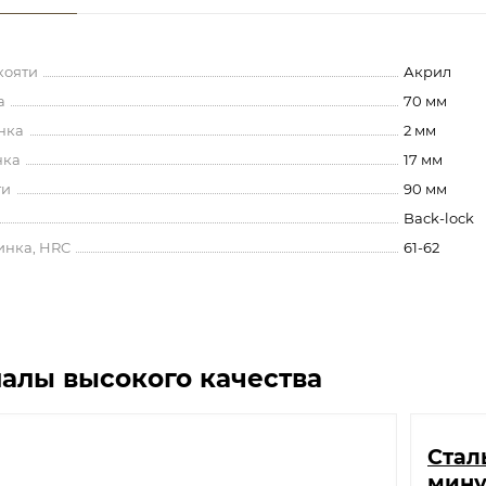
кояти
Акрил
а
70 мм
нка
2 мм
нка
17 мм
ти
90 мм
Back-lock
инка, HRC
61-62
алы высокого качества
Стал
мин