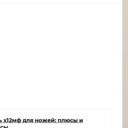
ь х12мф для ножей: плюсы и
усы