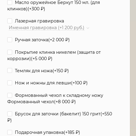
Масло оружейное Беркут 150 мл. (для
клинков)(+
300
₽
)
Лазерная гравировка
Именная гравировка (+1 200 руб.)
Ручная заточка(+
2 000
₽
)
Покрытие клинка никелем (защита от
коррозии)(+
5 000
₽
)
Темляк для ножа(+
150
₽
)
Нож и ножны для левши(+
100
₽
)
Формованный чехол к складному ножу
Формованный чехол(+
8 000
₽
)
Брусок для заточки (бакелит) 150 грит(+
550
₽
)
Подарочная упаковка(+
185
₽
)