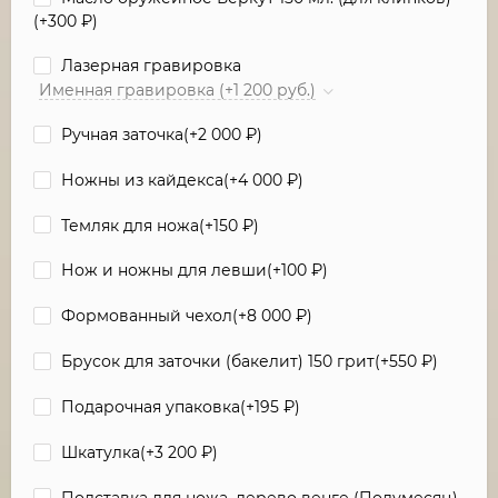
(+
300
₽
)
Лазерная гравировка
Именная гравировка (+1 200 руб.)
Ручная заточка(+
2 000
₽
)
Ножны из кайдекса(+
4 000
₽
)
Темляк для ножа(+
150
₽
)
Нож и ножны для левши(+
100
₽
)
Формованный чехол(+
8 000
₽
)
Брусок для заточки (бакелит) 150 грит(+
550
₽
)
Подарочная упаковка(+
195
₽
)
Шкатулка(+
3 200
₽
)
Подставка для ножа, дерево венге (Полумесяц)