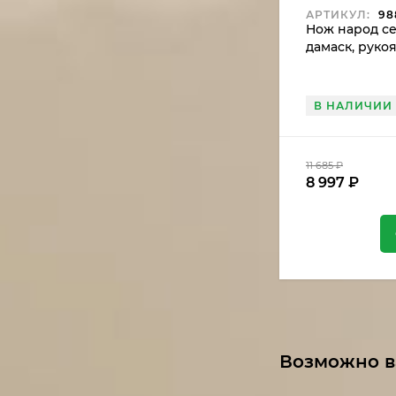
АРТИКУЛ:
98
Нож народ се
дамаск, рукоя
(распродажа)
В НАЛИЧИИ
11 685
₽
8 997
₽
Возможно в