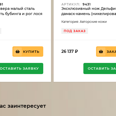
81
АРТИКУЛ:
9431
вера малый сталь
Эксклюзивный нож Дельфи
ть бубинга и рог лося
дамаск-камень (никелирова
рукоять резная, карельская
Категория: Авторские ножи
мельхиор
ПОД ЗАКАЗ
26 137
₽
КУПИТЬ
ЗАК
ОСТАВИТЬ ЗАЯВКУ
ОСТАВИТЬ З
ас заинтересует