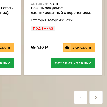
АРТИКУЛ:
9401
н сталь
Нож Нырок дамаск
ние),
ламинированный с воронением,
 береза,
рукоять стабилизированный кап
Категория: Авторские ножи
клена, мокуме-гане
ПОД ЗАКАЗ
69 430
₽
АЗАТЬ
ЗАКАЗАТЬ
АЯВКУ
ОСТАВИТЬ ЗАЯВКУ