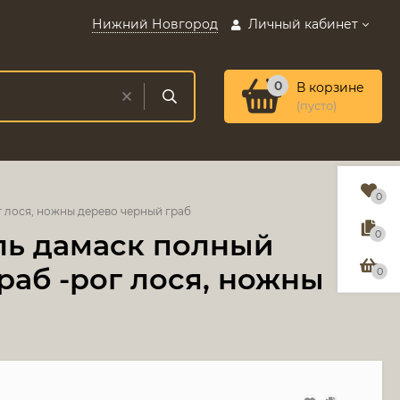
Нижний Новгород
Личный кабинет
0
В корзине
(пусто)
0
 лося, ножны дерево черный граб
ль дамаск полный
0
раб -рог лося, ножны
0