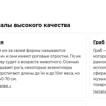
алы высокого качества
ся
Граб
я из-за своей формы называются
Граб 
и» и они имеют роговые отростки. По их
котор
ву судят о возрасте животного. Осенью
разно
дывает рога, некоторые экземпляры
испол
достигают длины до 1м и до 10кг веса, но
сфера
0-70 см.
музык
токарн
алее →
Читать