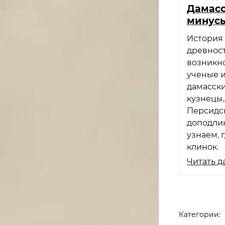
Дамасс
минус
История 
древност
возникн
ученые и
дамасски
кузнецы,
Персидск
доподлин
узнаем, 
клинок.
Читать д
Категории: