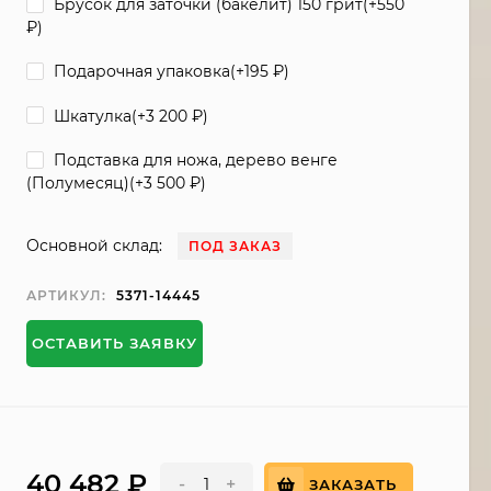
Брусок для заточки (бакелит) 150 грит(+
550
₽
)
Подарочная упаковка(+
195
₽
)
Шкатулка(+
3 200
₽
)
Подставка для ножа, дерево венге
(Полумесяц)(+
3 500
₽
)
Основной склад:
ПОД ЗАКАЗ
АРТИКУЛ:
5371-14445
ОСТАВИТЬ ЗАЯВКУ
40 482
₽
-
+
ЗАКАЗАТЬ