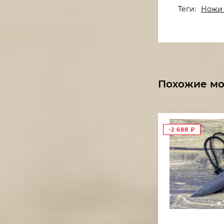
Теги:
Ножи 
Похожие м
-2 688
₽