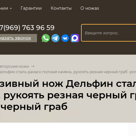
нии
Гарантии
Контакты
О ножах
7(969) 763 96 59
казать звонок
вторские ножи
льфин сталь дамаск полный камень, рукоять резная черный граб -рог
зивный нож Дельфин ста
 рукоять резная черный г
 черный граб