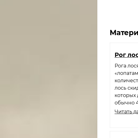
Матери
Рог ло
Рога лос
«лопатам
количест
лось ски
которых 
обычно 4
Читать д