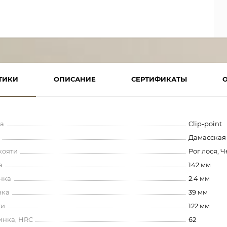
ТИКИ
ОПИСАНИЕ
СЕРТИФИКАТЫ
а
Clip-point
Дамасская
кояти
Рог лося, 
а
142 мм
нка
2.4 мм
нка
39 мм
ти
122 мм
инка, HRC
62