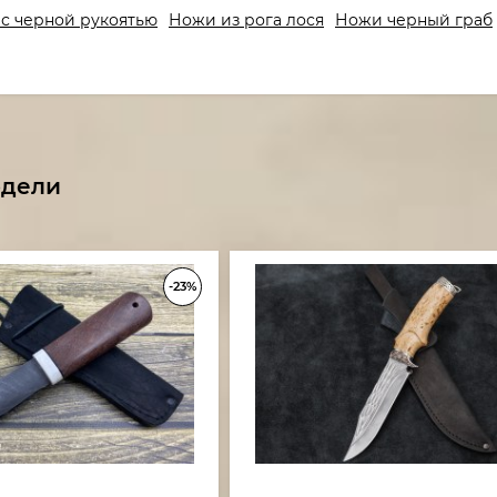
с черной рукоятью
Ножи из рога лося
Ножи черный граб
одели
-23%