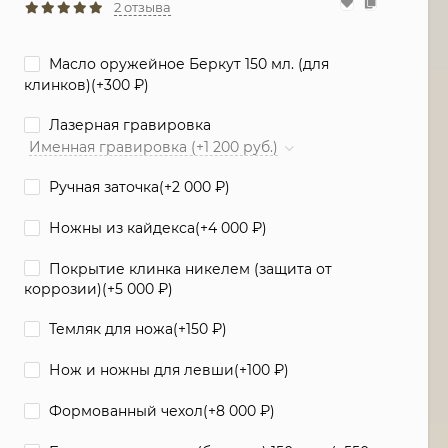
2 отзыва
Масло оружейное Беркут 150 мл. (для
клинков)(+
300
₽
)
Лазерная гравировка
Именная гравировка (+1 200 руб.)
Ручная заточка(+
2 000
₽
)
Ножны из кайдекса(+
4 000
₽
)
Покрытие клинка никелем (защита от
коррозии)(+
5 000
₽
)
Темляк для ножа(+
150
₽
)
Нож и ножны для левши(+
100
₽
)
Формованный чехол(+
8 000
₽
)