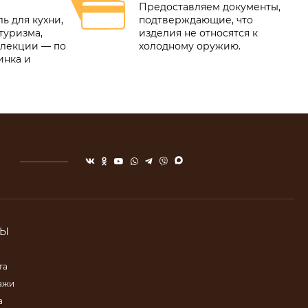
Предоставляем документы,
ь для кухни,
подтверждающие, что
туризма,
изделия не относятся к
ллекции — по
холодному оружию.
инка и
ТЫ
та
ажи
а