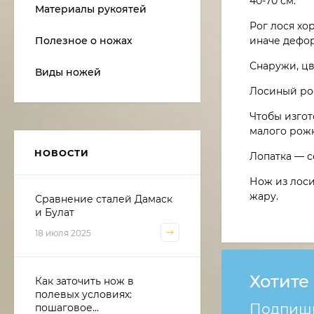
40-70 см.
Материалы рукоятей
Рог лося хо
иначе дефо
Полезное о ножах
Снаружи, цв
Виды ножей
Лосиный рог
Чтобы изгот
малого рожк
НОВОСТИ
Лопатка — с
Нож из лоси
жару.
Сравнение сталей Дамаск
и Булат
18 июля 2025
Хотите
Как заточить нож в
полевых условиях:
Подпиши
пошаговое...