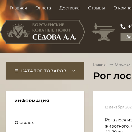
Главная
Оплата
Доставка
Отзывы
О компа
+
За
Главная
О ножах
КАТАЛОГ ТОВАРОВ
Рог лос
ИНФОРМАЦИЯ
12 декабря 202
Рога лося и
О сталях
животного. 