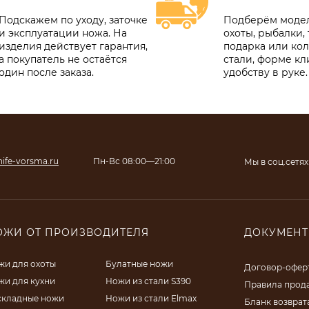
Подскажем по уходу, заточке
Подберём модел
и эксплуатации ножа. На
охоты, рыбалки, 
изделия действует гарантия,
подарка или ко
а покупатель не остаётся
стали, форме кл
один после заказа.
удобству в руке.
ife-vorsma.ru
Пн-Вс 08:00—21:00
Мы в соц.сетях
ОЖИ ОТ ПРОИЗВОДИТЕЛЯ
ДОКУМЕН
жи для охоты
Булатные ножи
Договор-офер
жи для кухни
Ножи из стали S390
Правила прод
складные ножи
Ножи из стали Elmax
Бланк возврат