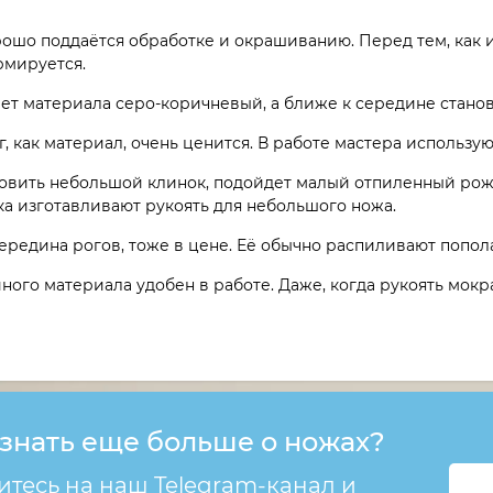
рошо поддаётся обработке и окрашиванию. Перед тем, как и
рмируется.
ет материала серо-коричневый, а ближе к середине стано
, как материал, очень ценится. В работе мастера использу
овить небольшой клинок, подойдет малый отпиленный рожок
а изготавливают рукоять для небольшого ножа.
ередина рогов, тоже в цене. Её обычно распиливают попол
ного материала удобен в работе. Даже, когда рукоять мокра
 знать еще больше о ножах?
тесь на наш Telegram-канал и