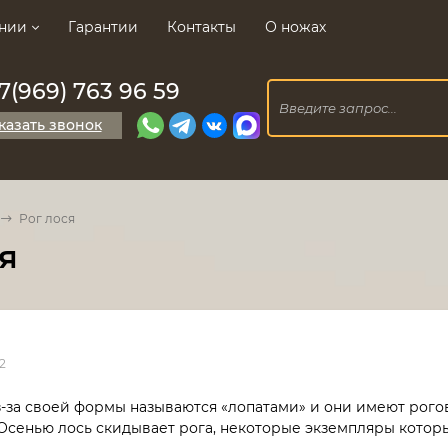
нии
Гарантии
Контакты
О ножах
7(969) 763 96 59
казать звонок
Рог лося
я
2
з-за своей формы называются «лопатами» и они имеют рогов
Осенью лось скидывает рога, некоторые экземпляры которых