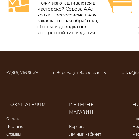
Ножи изготавливаются в
мастерской Седова А.А.:
ковка, профессиональная
закалка, точная обработка,
сборка и доводка под
конкретный тип изделия.
+7(969) 763 96 59
г. Ворсма, ул. Заводская, 1Б
zakaz@kn
ПОКУПАТЕЛЯМ
ИНТЕРНЕТ-
Н
МАГАЗИН
Оплата
Но
Доставка
Корзина
Но
Отзывы
Личный кабинет
Ра