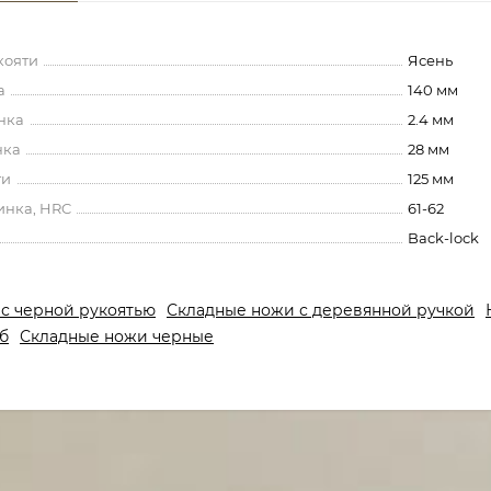
кояти
Ясень
а
140 мм
нка
2.4 мм
нка
28 мм
ти
125 мм
инка, HRC
61-62
Back-lock
с черной рукоятью
Складные ножи с деревянной ручкой
б
Складные ножи черные