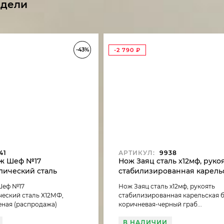
одели
-43%
-2 790
₽
41
АРТИКУЛ:
9938
ж Шеф №17
Нож Заяц сталь х12мф, руко
лический сталь
стабилизированная карель
ть G10 зеленая
береза темно коричневая-
Шеф №17
Нож Заяц сталь х12мф, рукоять
граб (распродажа)
еский сталь Х12МФ,
стабилизированная карельская 
еная (распродажа)
коричневая-черный граб...
В НАЛИЧИИ