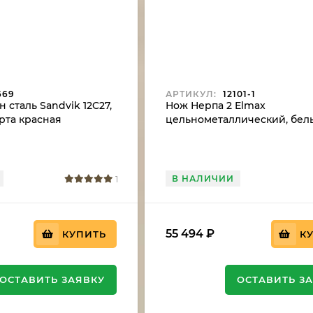
669
АРТИКУЛ:
12101-1
 сталь Sandvik 12C27,
Нож Нерпа 2 Elmax
рта красная
цельнометаллический, бел
акрил художественное
исполнение "Львица"
В НАЛИЧИИ
1
55 494
₽
КУПИТЬ
К
ОСТАВИТЬ ЗАЯВКУ
ОСТАВИТЬ З