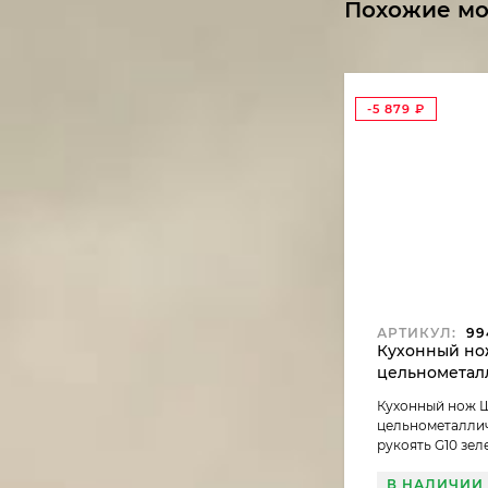
Похожие м
-5 879
₽
АРТИКУЛ:
99
Кухонный но
цельнометал
Х12МФ, рукоя
Кухонный нож 
(распродажа)
цельнометаллич
рукоять G10 зел
В НАЛИЧИИ