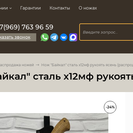
нии
Гарантии
Контакты
О ножах
7(969) 763 96 59
казать звонок
аспродажа ножей
Нож "Байкал" сталь х12мф рукоять ясень (распро
йкал" сталь х12мф рукоят
-24%