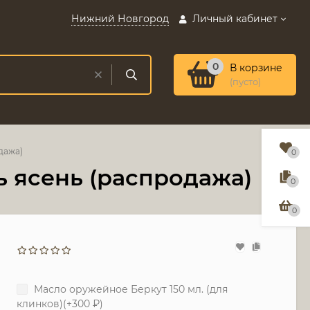
Нижний Новгород
Личный кабинет
0
В корзине
(пусто)
дажа)
0
ь ясень (распродажа)
0
0
Масло оружейное Беркут 150 мл. (для
клинков)(+
300
₽
)