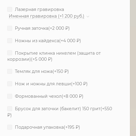
Лазерная гравировка
Именная гравировка (+1 200 руб.)
Ручная заточка(+
2 000
₽
)
Ножны из кайдекса(+
4 000
₽
)
Покрытие клинка никелем (защита от
коррозии)(+
5 000
₽
)
Темляк для ножа(+
150
₽
)
Нож и ножны для левши(+
100
₽
)
Формованный чехол(+
8 000
₽
)
Брусок для заточки (бакелит) 150 грит(+
550
₽
)
Подарочная упаковка(+
195
₽
)