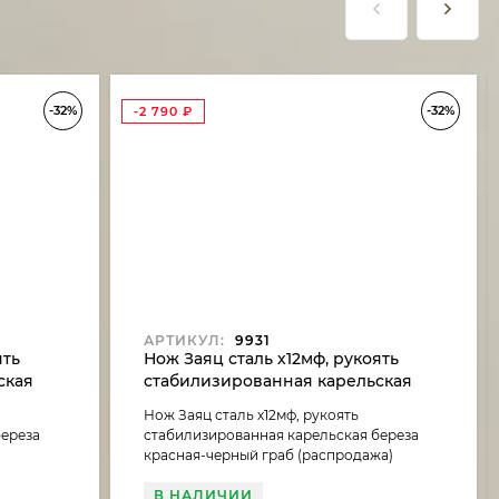
-32%
-32%
-2 790
₽
АРТИКУЛ:
9931
ять
Нож Заяц сталь х12мф, рукоять
ская
стабилизированная карельская
черный
береза красная-черный граб
Нож Заяц сталь х12мф, рукоять
(распродажа)
береза
стабилизированная карельская береза
красная-черный граб (распродажа)
В НАЛИЧИИ