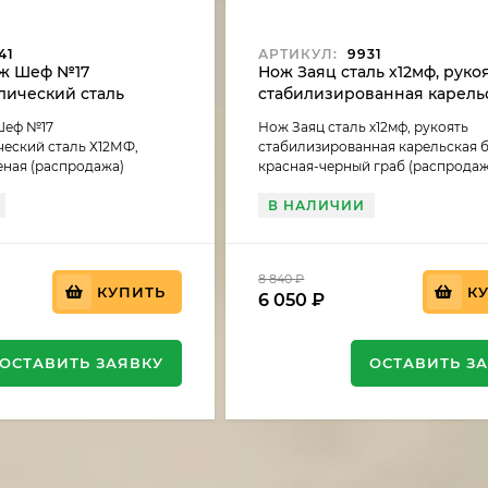
41
АРТИКУЛ:
9931
ж Шеф №17
Нож Заяц сталь х12мф, руко
лический сталь
стабилизированная карель
ть G10 зеленая
береза красная-черный гр
Шеф №17
Нож Заяц сталь х12мф, рукоять
(распродажа)
еский сталь Х12МФ,
стабилизированная карельская 
еная (распродажа)
красная-черный граб (распродаж
В НАЛИЧИИ
8 840
₽
КУПИТЬ
К
6 050
₽
ОСТАВИТЬ ЗАЯВКУ
ОСТАВИТЬ З