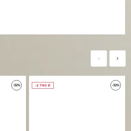
-32%
-32%
-2 790
₽