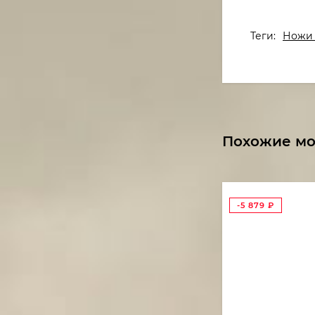
Теги:
Ножи 
Похожие м
-5 879
₽