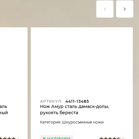
АРТИКУЛ:
4411-13485
аль
Нож Амур сталь дамаск-долы,
рный
рукоять береста
Категория: Шкуросъемные ножи
В НАЛИЧИИ