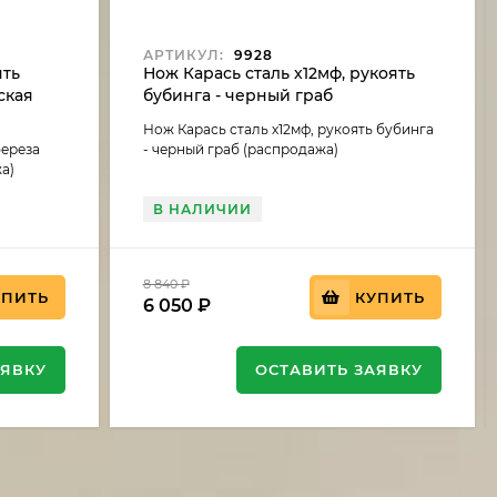
АРТИКУЛ:
9928
ять
Нож Карась сталь х12мф, рукоять
ская
бубинга - черный граб
аб
(распродажа)
Нож Карась сталь х12мф, рукоять бубинга
береза
- черный граб (распродажа)
а)
В НАЛИЧИИ
8 840
₽
УПИТЬ
КУПИТЬ
6 050
₽
АЯВКУ
ОСТАВИТЬ ЗАЯВКУ