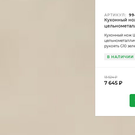
АРТИКУЛ:
99
Кухонный но
цельнометал
Х12МФ, рукоя
Кухонный нож 
(распродажа)
цельнометаллич
рукоять G10 зел
В НАЛИЧИИ
13 524
₽
7 645
₽