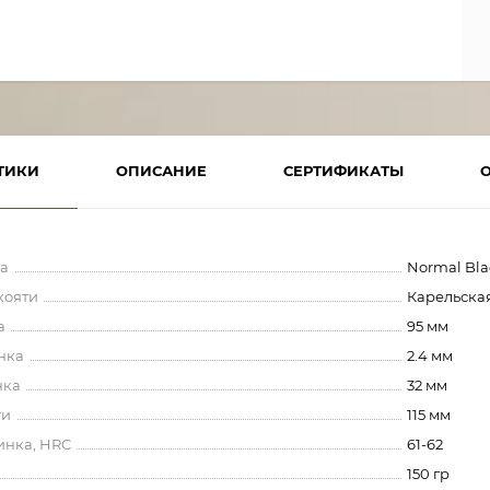
ТИКИ
ОПИСАНИЕ
СЕРТИФИКАТЫ
а
Normal Bl
кояти
Карельская
а
95 мм
нка
2.4 мм
нка
32 мм
ти
115 мм
инка, HRC
61-62
150 гр