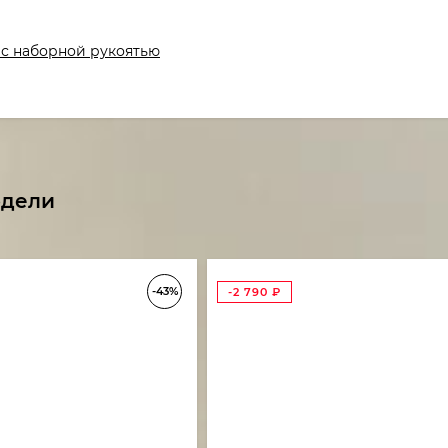
с наборной рукоятью
одели
-43%
-2 790
₽