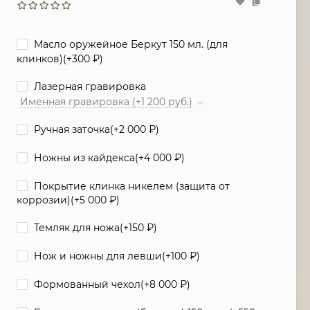
Масло оружейное Беркут 150 мл. (для
клинков)(+
300
₽
)
Лазерная гравировка
Именная гравировка (+1 200 руб.)
Ручная заточка(+
2 000
₽
)
Ножны из кайдекса(+
4 000
₽
)
Покрытие клинка никелем (защита от
коррозии)(+
5 000
₽
)
Темляк для ножа(+
150
₽
)
Нож и ножны для левши(+
100
₽
)
Формованный чехол(+
8 000
₽
)