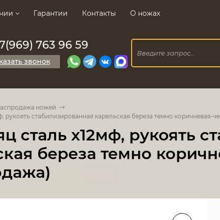
нии
Гарантии
Контакты
О ножах
7(969) 763 96 59
казать звонок
аспродажа ножей
ф, рукоять стабилизированная карельская береза темно коричневая-ч
ц сталь х12мф, рукоять 
ская береза темно коричн
одажа)