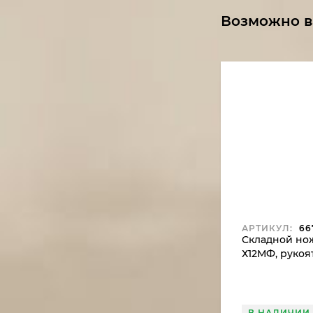
Возможно в
АРТИКУЛ:
66
Складной нож
Х12МФ, рукоя
В НАЛИЧИИ