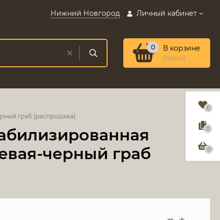
Нижний Новгород
Личный кабинет
0
В корзине
(пусто)
0
ерный граб (распродажа)
стабилизированная
0
евая-черный граб
0