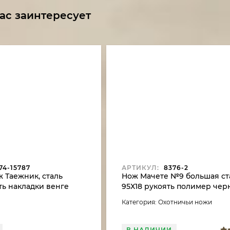
ас заинтересует
74-15787
АРТИКУЛ:
8376-2
 Таежник, сталь
Нож Мачете №9 большая ст
ть накладки венге
95Х18 рукоять полимер че
Категория: Охотничьи ножи
В НАЛИЧИИ