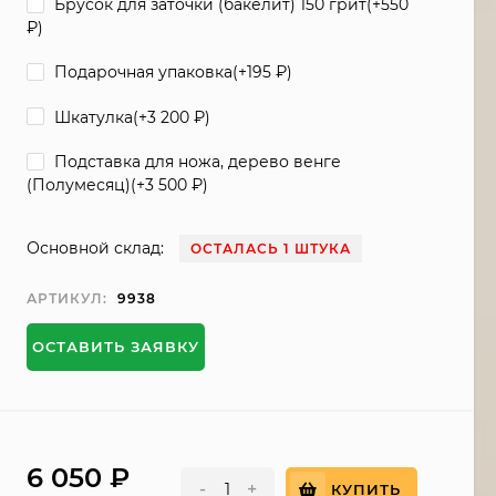
Брусок для заточки (бакелит) 150 грит(+
550
₽
)
Подарочная упаковка(+
195
₽
)
Шкатулка(+
3 200
₽
)
Подставка для ножа, дерево венге
(Полумесяц)(+
3 500
₽
)
Основной склад:
ОСТАЛАСЬ 1 ШТУКА
АРТИКУЛ:
9938
ОСТАВИТЬ ЗАЯВКУ
6 050
₽
-
+
КУПИТЬ