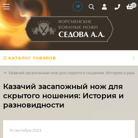
0
КАТАЛОГ ТОВАРОВ
х
Казачий засапожный нож для скрытого ношения: История и разн
Казачий засапожный нож для
скрытого ношения: История и
разновидности
19 сентября 2023