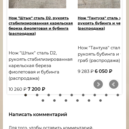
Нож "Штык" сталь D2, рукоять
Нож "Тантуха" сталь х12м
стабилизированная карельская
рукоять бубинга и черны
ая
береза фиолетовая и бубинга
(распродажа)
(распродажа)
Нож "Тантуха" сталь х1
ть
Нож "Штык" сталь D2,
рукоять бубинга и че
рукоять стабилизированная
граб (распродажа)
карельская береза
9 283
₽
6 050
₽
фиолетовая и бубинга
(распродажа)
10 260
₽
7 200
₽
Написать комментарий
Для того, чтобы оставить комментарий,