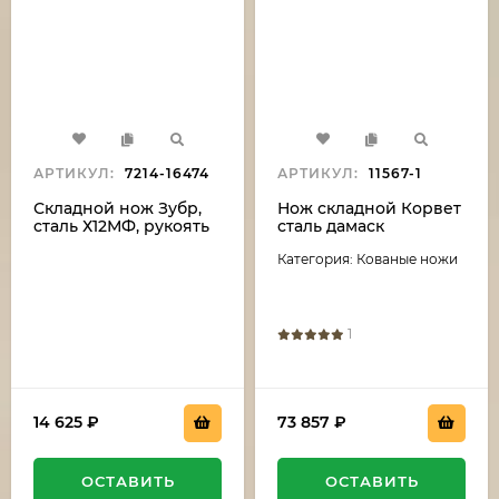
АРТИКУЛ:
7214-16474
АРТИКУЛ:
11567-1
Складной нож Зубр,
Нож складной Корвет
сталь Х12МФ, рукоять
сталь дамаск
накладки черный
нержавеющий
Категория: Кованые ножи
граб
накладки карбон
1
14 625
₽
73 857
₽
ОСТАВИТЬ
ОСТАВИТЬ