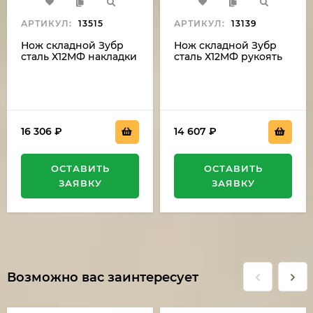
АРТИКУЛ:
13515
АРТИКУЛ:
13139
Нож складной Зубр
Нож складной Зубр
сталь Х12МФ накладки
сталь Х12МФ рукоять
g10 черная с
стабилизированная
оранжевой
карельская береза
проставкой
зеленая дюраль
16 306
₽
14 607
₽
ОСТАВИТЬ
ОСТАВИТЬ
ЗАЯВКУ
ЗАЯВКУ
Возможно вас заинтересует