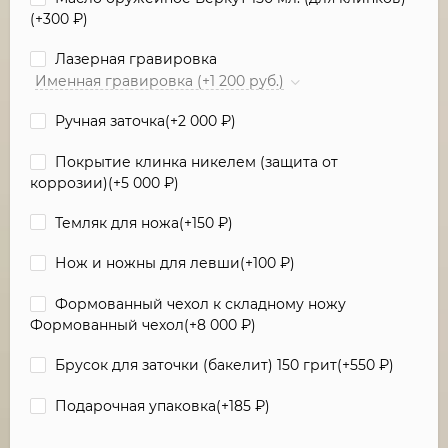
(+
300
₽
)
Лазерная гравировка
Именная гравировка (+1 200 руб.)
Ручная заточка(+
2 000
₽
)
Покрытие клинка никелем (защита от
коррозии)(+
5 000
₽
)
Темляк для ножа(+
150
₽
)
Нож и ножны для левши(+
100
₽
)
Формованный чехол к складному ножу
Формованный чехол(+
8 000
₽
)
Брусок для заточки (бакелит) 150 грит(+
550
₽
)
Подарочная упаковка(+
185
₽
)