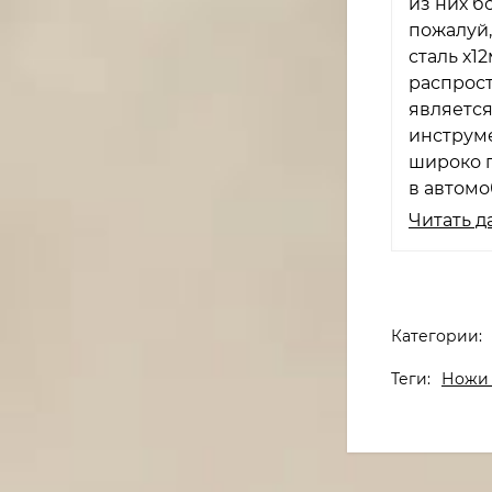
из них б
пожалуй,
сталь х1
распрос
является
инструме
широко п
в автомо
Читать д
Категории:
Теги:
Ножи 