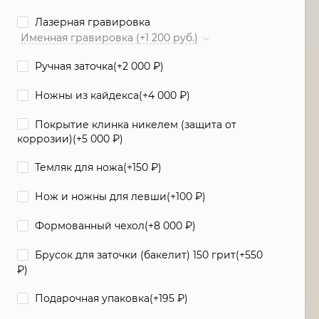
Лазерная гравировка
Именная гравировка (+1 200 руб.)
Ручная заточка(+
2 000
₽
)
Ножны из кайдекса(+
4 000
₽
)
Покрытие клинка никелем (защита от
коррозии)(+
5 000
₽
)
Темляк для ножа(+
150
₽
)
Нож и ножны для левши(+
100
₽
)
Формованный чехол(+
8 000
₽
)
Брусок для заточки (бакелит) 150 грит(+
550
₽
)
Подарочная упаковка(+
195
₽
)