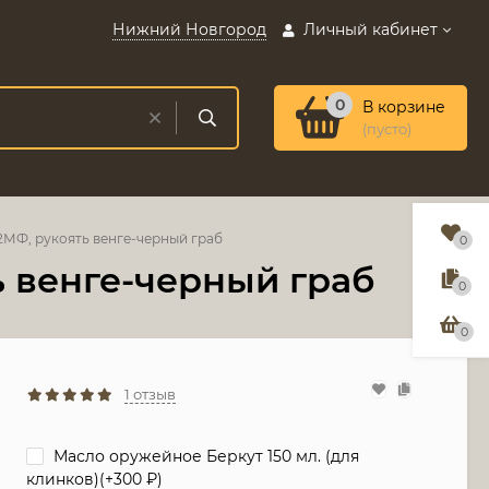
Нижний Новгород
Личный кабинет
0
В корзине
(пусто)
2МФ, рукоять венге-черный граб
0
ь венге-черный граб
0
0
1 отзыв
Масло оружейное Беркут 150 мл. (для
клинков)(+
300
₽
)