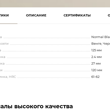
ТИКИ
ОПИСАНИЕ
СЕРТИФИКАТЫ
а
Normal Bl
кояти
Венге, Че
а
125 мм
нка
2.4 мм
нка
27 мм
ти
120 мм
инка, HRC
61-62
алы высокого качества