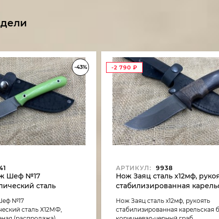
одели
-43%
-2 790
₽
41
АРТИКУЛ:
9938
ж Шеф №17
Нож Заяц сталь х12мф, руко
лический сталь
стабилизированная карель
ть G10 зеленая
береза темно коричневая-
Шеф №17
Нож Заяц сталь х12мф, рукоять
граб (распродажа)
еский сталь Х12МФ,
стабилизированная карельская 
еная (распродажа)
коричневая-черный граб...