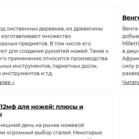
Венге
од лиственных деревьев, из древесины
Венге
о изготавливают множество
добыв
азных предметов. В том числе его
Millet
ют для создания рукоятей ножей. Такие к
в джун
его применения относится производства
Африк
ных инструментов, паркетных досок,
силу 
 инструментов и т.д.
разве
алее →
Читать
х12мф для ножей: плюсы и
ы
дняшний день на рынке ножевой
ии огромный выбор сталей. Некоторые