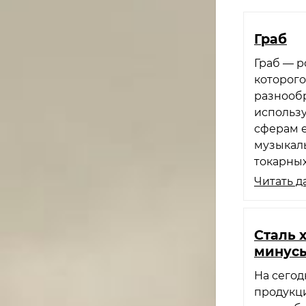
Граб
Граб — р
которог
разнообр
использу
сферам 
музыкаль
токарных
Читать д
Сталь 
минус
На сего
продукц