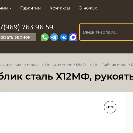
нии
Гарантии
Контакты
О ножах
7(969) 763 96 59
казать звонок
ожи по видам стали
Ножи из стали Х12МФ
Нож Зяблик сталь Х1
лик сталь Х12МФ, рукоят
-15%