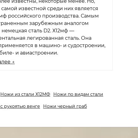
олее известны, некоторые менее. Но,
 самой известной среди них является
2мф российского производства. Самым
траненным зарубежным аналогом
 немецкая сталь D2. Х12мф —
нтальная легированная сталь. Она
рименяется в машино- и судостроении,
биле- и авиастроении.
алее →
Ножи из стали Х12МФ
Ножи по видам стали
с рукоятью венге
Ножи черный граб