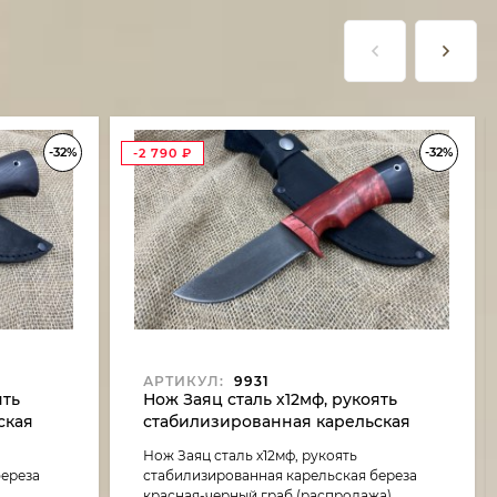
-32%
-32%
-2 790
₽
АРТИКУЛ:
9931
ять
Нож Заяц сталь х12мф, рукоять
ская
стабилизированная карельская
черный
береза красная-черный граб
Нож Заяц сталь х12мф, рукоять
(распродажа)
береза
стабилизированная карельская береза
красная-черный граб (распродажа)