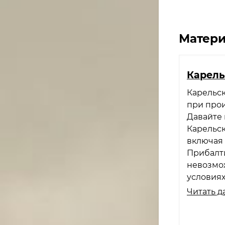
Матери
Карель
Карельск
при прои
Давайте
Карельск
включая 
Прибалти
невозмо
условиях
Читать д