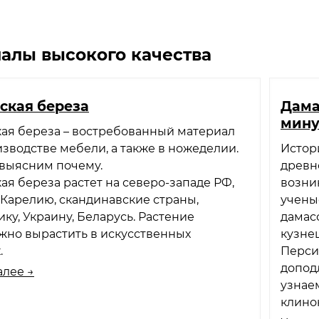
алы высокого качества
ская береза
Дама
мин
ая береза – востребованный материал
зводстве мебели, а также в ножеделии.
Истори
 выясним почему.
древн
ая береза растет на северо-западе РФ,
возни
Карелию, скандинавские страны,
учены
ку, Украину, Беларусь. Растение
дамас
жно вырастить в искусственных
кузнец
.
Перси
допод
алее →
узнае
клинок