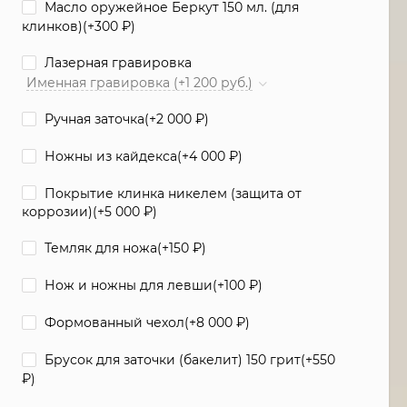
Масло оружейное Беркут 150 мл. (для
клинков)(+
300
₽
)
Лазерная гравировка
Именная гравировка (+1 200 руб.)
Ручная заточка(+
2 000
₽
)
Ножны из кайдекса(+
4 000
₽
)
Покрытие клинка никелем (защита от
коррозии)(+
5 000
₽
)
Темляк для ножа(+
150
₽
)
Нож и ножны для левши(+
100
₽
)
Формованный чехол(+
8 000
₽
)
Брусок для заточки (бакелит) 150 грит(+
550
₽
)