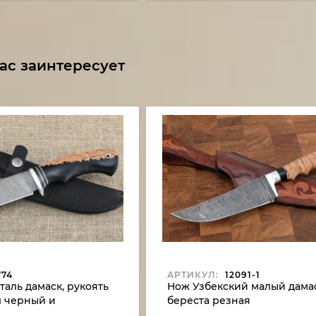
ас заинтересует
774
АРТИКУЛ:
12091-1
таль дамаск, рукоять
Нож Узбекский малый дама
л черный и
береста резная
ванная карельская