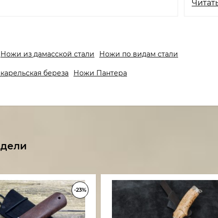
Читать
Ножи из дамасской стали
Ножи по видам стали
карельская береза
Ножи Пантера
одели
-23%