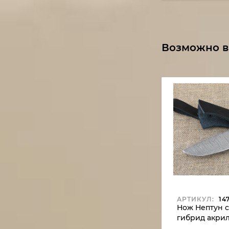
Возможно в
АРТИКУЛ:
14
Нож Нептун с
гибрид акри
стабилизиро