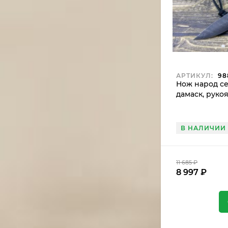
АРТИКУЛ:
98
Нож народ се
дамаск, рукоя
(распродажа)
В НАЛИЧИИ
11 685
₽
8 997
₽