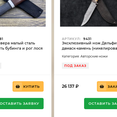
81
АРТИКУЛ:
9431
вера малый сталь
Эксклюзивный нож Дельфи
ть бубинга и рог лося
дамаск-камень (никелирова
рукоять резная, карельская
Категория: Авторские ножи
мельхиор
ПОД ЗАКАЗ
26 137
₽
КУПИТЬ
ЗАК
ОСТАВИТЬ ЗАЯВКУ
ОСТАВИТЬ З