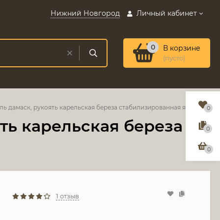
Нижний Новгород
Личный кабинет
0
В корзине
(пусто)
ль дамаск, рукоять карельская береза стабилизированная янтарь
0
ть карельская береза
0
0
1 отзыв