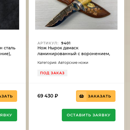
АРТИКУЛ:
9401
н сталь
Нож Нырок дамаск
ние),
ламинированный с воронением,
 береза,
рукоять стабилизированный кап
Категория: Авторские ножи
клена, мокуме-гане
ПОД ЗАКАЗ
69 430
₽
АЗАТЬ
ЗАКАЗАТЬ
АЯВКУ
ОСТАВИТЬ ЗАЯВКУ