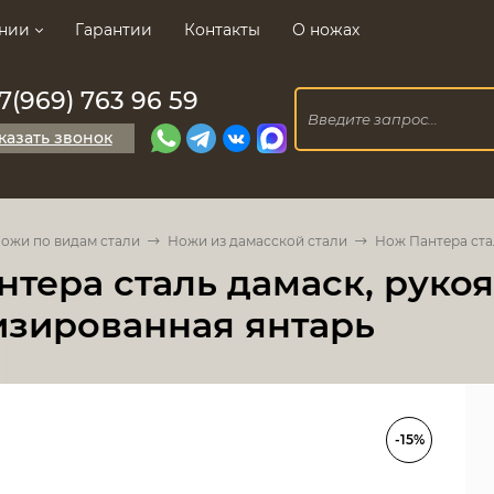
нии
Гарантии
Контакты
О ножах
7(969) 763 96 59
казать звонок
ожи по видам стали
Ножи из дамасской стали
Нож Пантера ста
тера сталь дамаск, рукоя
изированная янтарь
-15%