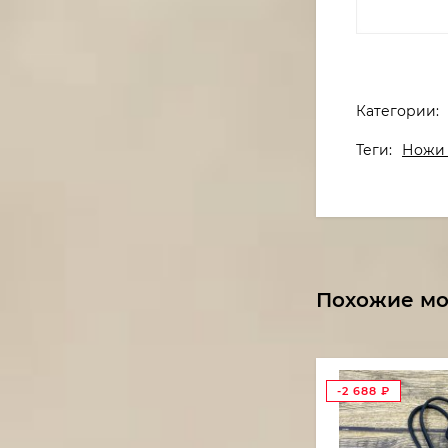
Категории:
Теги:
Ножи 
Похожие м
-2 688
₽