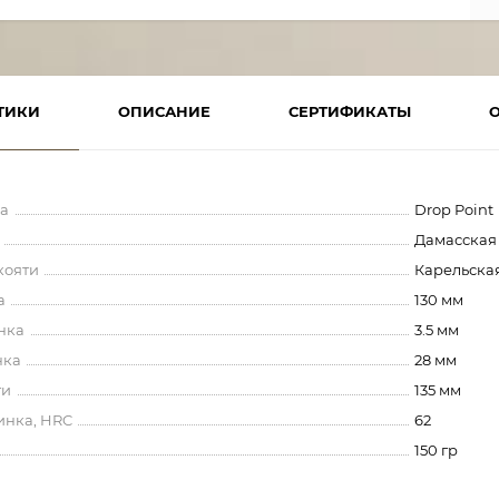
ТИКИ
ОПИСАНИЕ
СЕРТИФИКАТЫ
а
Drop Point
Дамасская
кояти
Карельска
а
130 мм
нка
3.5 мм
нка
28 мм
ти
135 мм
инка, HRC
62
150 гр