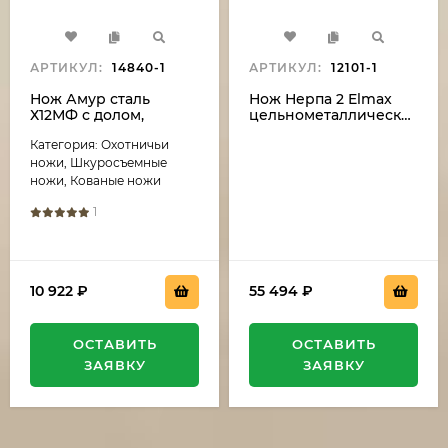
АРТИКУЛ:
14840-1
АРТИКУЛ:
12101-1
Нож Амур сталь
Нож Нерпа 2 Elmax
Х12МФ с долом,
цельнометаллический,
рукоять береста
белый акрил
Категория: Охотничьи
художественное
исполнение "Львица"
ножи, Шкуросъемные
ножи, Кованые ножи
1
10 922
₽
55 494
₽
ОСТАВИТЬ
ОСТАВИТЬ
ЗАЯВКУ
ЗАЯВКУ