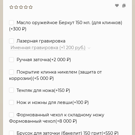
Масло оружейное Беркут 150 мл. (для клинков)
(+
300
₽
)
Лазерная гравировка
Именная гравировка (+1 200 руб.)
Ручная заточка(+
2 000
₽
)
Покрытие клинка никелем (защита от
коррозии)(+
5 000
₽
)
Темляк для ножа(+
150
₽
)
Нож и ножны для левши(+
100
₽
)
Формованный чехол к складному ножу
Формованный чехол(+
8 000
₽
)
Брусок для заточки (бакелит) 150 грит(+
550
₽
)