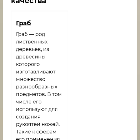
качества
Граб
Граб — род
лиственных
деревьев, из
древесины
которого
изготавливают
множество
разнообразных
предметов. В том
числе его
используют для
создания
рукоятей ножей.
Такие к сферам
его применения