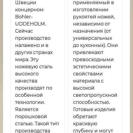
Швеции
применяемый в
концерном
изготовлении
Bohler-
рукоятей ножей,
UDDEHOLM.
независимо от
Сейчас
назначения (от
производство
универсальных
налажено и в
до кухонных). Они
других странах
привлекают
мира. Эту
превосходными
ножевую сталь
эстетическими
высокого
свойствами
качества
материала с
производят по
высокой
особенной
светопропускной
технологии.
способностью.
Является
Готовые изделия
порошковой
обретают
сталью. Такой тип
красивую
производства
глубину и могут