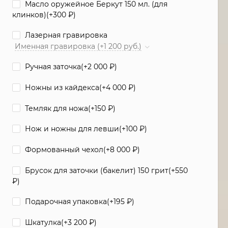
Масло оружейное Беркут 150 мл. (для
клинков)(+
300
₽
)
Лазерная гравировка
Именная гравировка (+1 200 руб.)
Ручная заточка(+
2 000
₽
)
Ножны из кайдекса(+
4 000
₽
)
Темляк для ножа(+
150
₽
)
Нож и ножны для левши(+
100
₽
)
Формованный чехол(+
8 000
₽
)
Брусок для заточки (бакелит) 150 грит(+
550
₽
)
Подарочная упаковка(+
195
₽
)
Шкатулка(+
3 200
₽
)