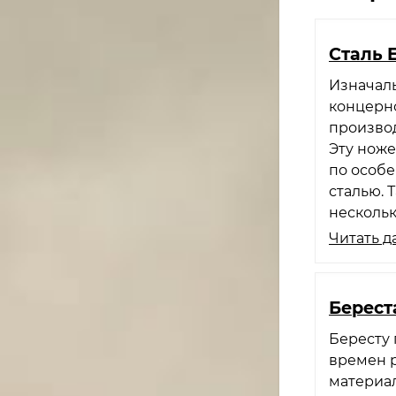
Сталь 
Изначаль
концерн
производ
Эту ноже
по особе
сталью. 
нескольк
Читать д
Берест
Бересту 
времен р
материал