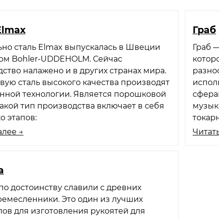
Elmax
Граб
но сталь Elmax выпускалась в Швеции
Граб 
ом Bohler-UDDEHOLM. Сейчас
котор
ство налажено и в других странах мира.
разно
вую сталь высокого качества производят
испол
нной технологии. Является порошковой
сфера
Такой тип производства включает в себя
музык
о этапов:
токарн
алее →
Читать
а
по достоинству славили с древних
емесленники. Это один из лучших
ов для изготовления рукоятей для