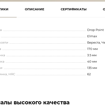
ТИКИ
ОПИСАНИЕ
СЕРТИФИКАТЫ
а
Drop Point
Elmax
кояти
Береста, Ч
а
170 мм
нка
3.5 мм
нка
40 мм
ти
135 мм
инка, HRC
62
алы высокого качества