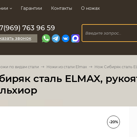
нии
Гарантии
Контакты
О ножах
7(969) 763 96 59
казать звонок
ожи по видам стали
Ножи из стали Elmax
Нож Сибиряк сталь E
биряк сталь ELMAX, рукоя
ельхиор
-20%