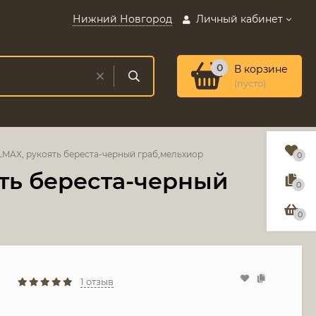
Нижний Новгород
Личный кабинет
0
В корзине
(пусто)
LMAX, рукоять береста-черный граб,мельхиор
0
ть береста-черный
0
0
1 отзыв