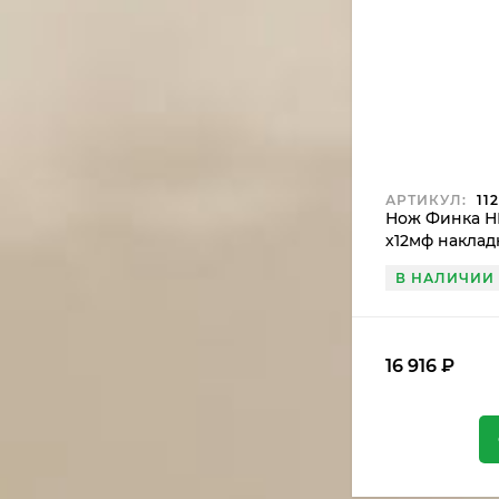
АРТИКУЛ:
112
Нож Финка Н
х12мф наклад
белый+черны
В НАЛИЧИИ
со штифтом
16 916
₽