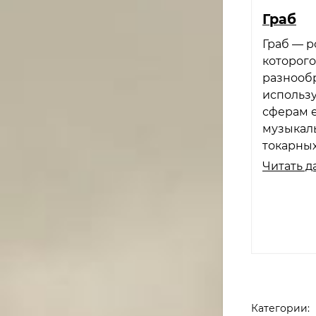
Граб
Граб — р
которог
разнообр
использу
сферам 
музыкаль
токарных
Читать д
Категории: