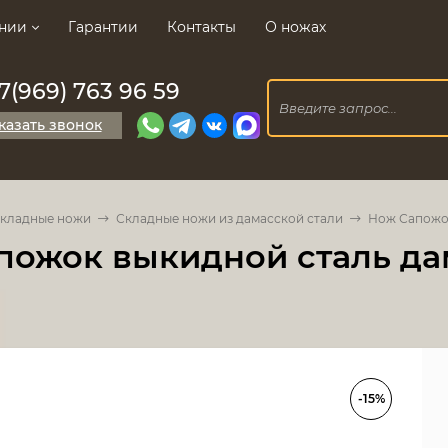
нии
Гарантии
Контакты
О ножах
7(969) 763 96 59
казать звонок
кладные ножи
Складные ножи из дамасской стали
Нож Сапожок
пожок выкидной сталь да
-15%