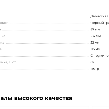
Дамасская
кояти
Черный гр
а
87 мм
нка
2.4 мм
нка
22 мм
ти
115 мм
С пружино
инка, HRC
62
115 гр
алы высокого качества