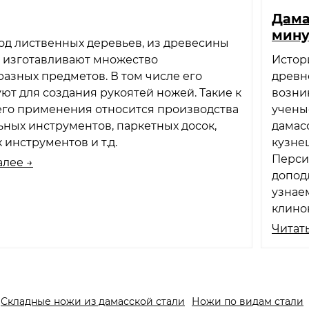
Дама
мин
од лиственных деревьев, из древесины
о изготавливают множество
Истори
азных предметов. В том числе его
древн
ют для создания рукоятей ножей. Такие к
возни
его применения относится производства
учены
ных инструментов, паркетных досок,
дамас
 инструментов и т.д.
кузнец
Перси
алее →
допод
узнае
клинок
Читать
Складные ножи из дамасской стали
Ножи по видам стали