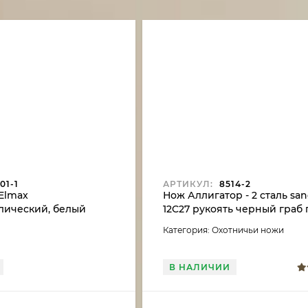
01-1
АРТИКУЛ:
8514-2
Elmax
Нож Аллигатор - 2 сталь san
лический, белый
12C27 рукоять черный граб
ественное
карельская береза акрил
Категория: Охотничьи ножи
"Львица"
В НАЛИЧИИ