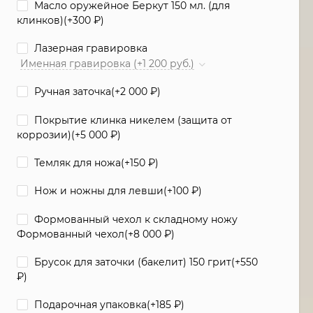
Масло оружейное Беркут 150 мл. (для
клинков)(+
300
₽
)
Лазерная гравировка
Именная гравировка (+1 200 руб.)
Ручная заточка(+
2 000
₽
)
Покрытие клинка никелем (защита от
коррозии)(+
5 000
₽
)
Темляк для ножа(+
150
₽
)
Нож и ножны для левши(+
100
₽
)
Формованный чехол к складному ножу
Формованный чехол(+
8 000
₽
)
Брусок для заточки (бакелит) 150 грит(+
550
₽
)
Подарочная упаковка(+
185
₽
)