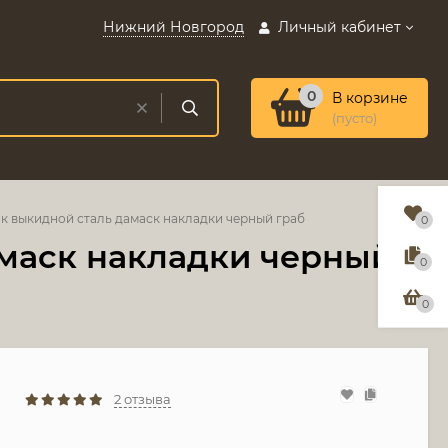
Нижний Новгород
Личный кабинет
0
В корзине
(пусто)
 выкидной сталь дамаск накладки черный граб
0
маск накладки черный
0
0
2 отзыва