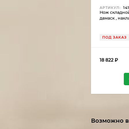
АРТИКУЛ:
14
Нож складно
дамаск , нак
ПОД ЗАКАЗ
18 822
₽
Возможно в