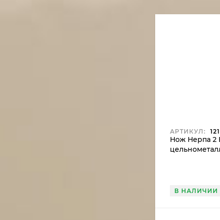
АРТИКУЛ:
121
Нож Нерпа 2 
цельнометал
акрил худож
исполнение 
В НАЛИЧИИ