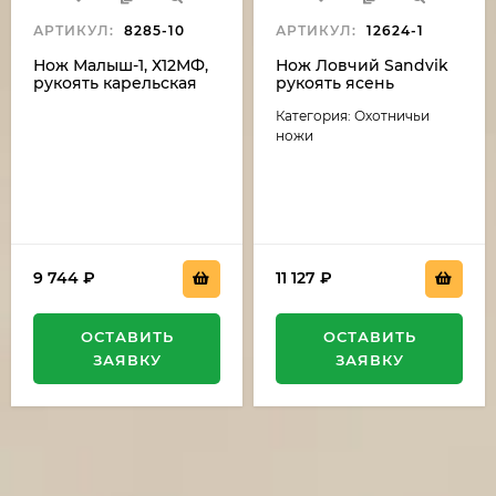
АРТИКУЛ:
8285-10
АРТИКУЛ:
12624-1
Нож Малыш-1, Х12МФ,
Нож Ловчий Sandvik
рукоять карельская
рукоять ясень
береза, акрил
стабилизированный
Категория: Охотничьи
зеленый
коричневый акрил
зеленый
ножи
9 744
₽
11 127
₽
ОСТАВИТЬ
ОСТАВИТЬ
ЗАЯВКУ
ЗАЯВКУ