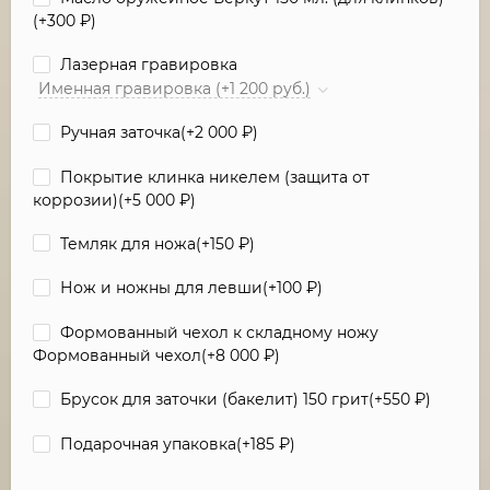
(+
300
₽
)
Лазерная гравировка
Именная гравировка (+1 200 руб.)
Ручная заточка(+
2 000
₽
)
Покрытие клинка никелем (защита от
коррозии)(+
5 000
₽
)
Темляк для ножа(+
150
₽
)
Нож и ножны для левши(+
100
₽
)
Формованный чехол к складному ножу
Формованный чехол(+
8 000
₽
)
Брусок для заточки (бакелит) 150 грит(+
550
₽
)
Подарочная упаковка(+
185
₽
)