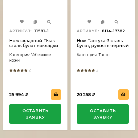
АРТИКУЛ:
11581-1
АРТИКУЛ:
8114-17382
Нож складной Пчак
Нож Тантуха-3 сталь
сталь булат накладки
булат, рукоять черный
венге
граб-карельская
Категория: Узбекские
Категория: Танто
береза
ножи
2
2
25 994
₽
20 258
₽
ОСТАВИТЬ
ОСТАВИТЬ
ЗАЯВКУ
ЗАЯВКУ