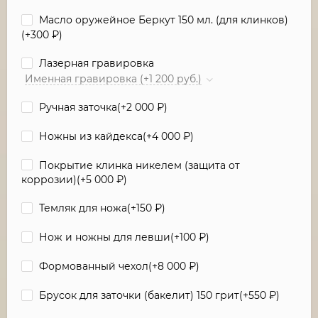
Масло оружейное Беркут 150 мл. (для клинков)
(+
300
₽
)
Лазерная гравировка
Именная гравировка (+1 200 руб.)
Ручная заточка(+
2 000
₽
)
Ножны из кайдекса(+
4 000
₽
)
Покрытие клинка никелем (защита от
коррозии)(+
5 000
₽
)
Темляк для ножа(+
150
₽
)
Нож и ножны для левши(+
100
₽
)
Формованный чехол(+
8 000
₽
)
Брусок для заточки (бакелит) 150 грит(+
550
₽
)