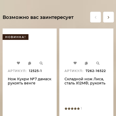
Возможно вас заинтересует
НОВИНКА!
АРТИКУЛ:
12525-1
АРТИКУЛ:
7262-16522
Нож Кукри №7 дамаск
Складной нож Лиса,
рукоять венге
сталь Х12МФ, рукоять
оплетка из кожи
накладки микарта
зеленая с дюралью
1