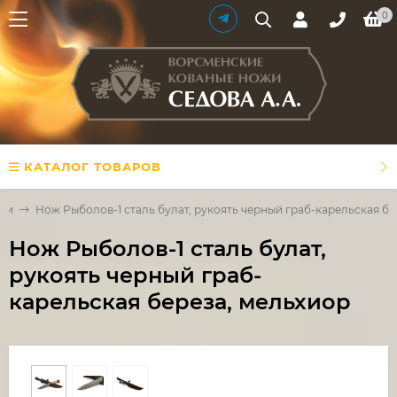
0
КАТАЛОГ ТОВАРОВ
али
Нож Рыболов-1 сталь булат, рукоять черный граб-карельская бе
Нож Рыболов-1 сталь булат,
рукоять черный граб-
карельская береза, мельхиор