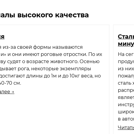
алы высокого качества
ся
Стал
мин
я из-за своей формы называются
и» и они имеют роговые отростки. По их
На се
ву судят о возрасте животного. Осенью
проду
дывает рога, некоторые экземпляры
из них
достигают длины до 1м и до 10кг веса, но
пожал
0-70 см.
сталь
распр
алее →
являе
инстр
широк
в авт
Читать