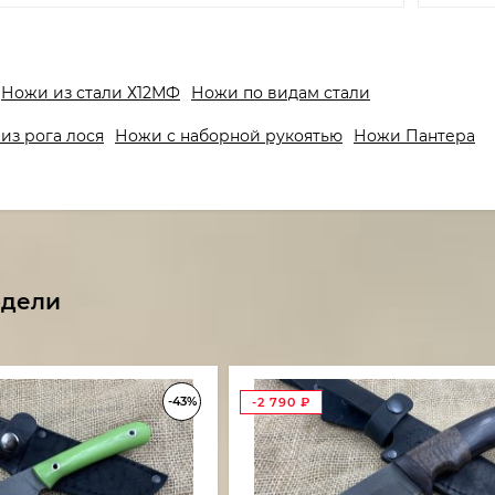
Ножи из стали Х12МФ
Ножи по видам стали
из рога лося
Ножи с наборной рукоятью
Ножи Пантера
одели
-43%
-2 790
₽