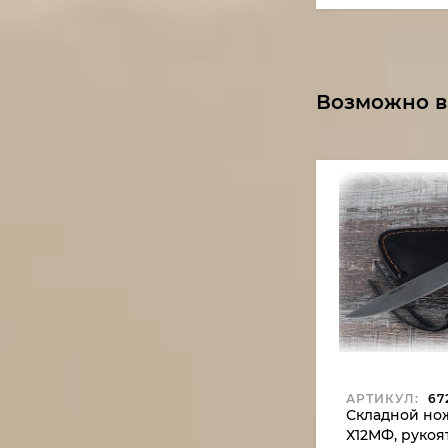
Возможно в
АРТИКУЛ:
672
Складной нож
Х12МФ, рукоя