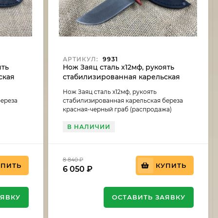
АРТИКУЛ:
9931
ять
Нож Заяц сталь х12мф, рукоять
ская
стабилизированная карельская
черный
береза красная-черный граб
Нож Заяц сталь х12мф, рукоять
(распродажа)
береза
стабилизированная карельская береза
красная-черный граб (распродажа)
В НАЛИЧИИ
8 840
₽
УПИТЬ
КУПИТЬ
6 050
₽
АЯВКУ
ОСТАВИТЬ ЗАЯВКУ