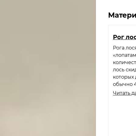
Матери
Рог ло
Рога лос
«лопатам
количест
лось ски
которых 
обычно 4
Читать д