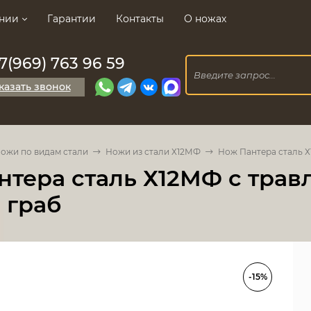
нии
Гарантии
Контакты
О ножах
7(969) 763 96 59
казать звонок
ожи по видам стали
Ножи из стали Х12МФ
Нож Пантера сталь Х
тера сталь Х12МФ с травл
 граб
-15%