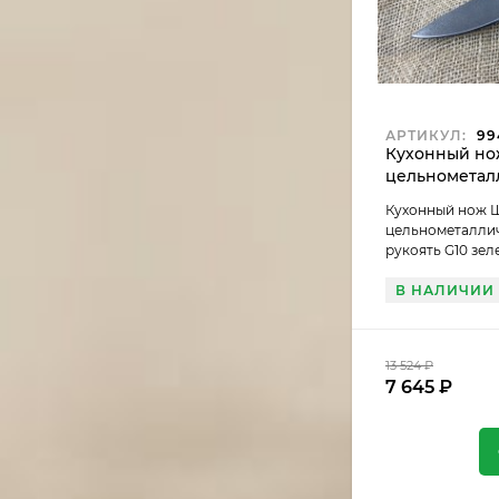
АРТИКУЛ:
99
Кухонный но
цельнометал
Х12МФ, рукоя
Кухонный нож 
(распродажа)
цельнометаллич
рукоять G10 зел
В НАЛИЧИИ
13 524
₽
7 645
₽