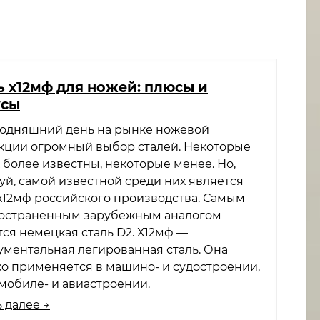
ь х12мф для ножей: плюсы и
усы
годняшний день на рынке ножевой
кции огромный выбор сталей. Некоторые
 более известны, некоторые менее. Но,
уй, самой известной среди них является
 х12мф российского производства. Самым
остраненным зарубежным аналогом
тся немецкая сталь D2. Х12мф —
ументальная легированная сталь. Она
о применяется в машино- и судостроении,
омобиле- и авиастроении.
 далее →