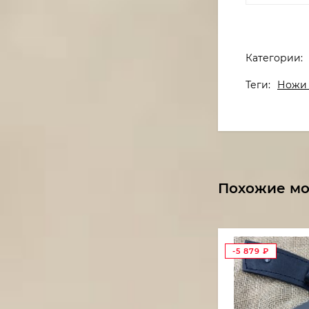
Категории:
Теги:
Ножи 
Похожие м
-5 879
₽