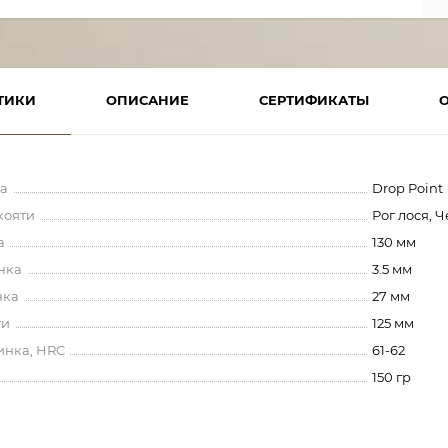
ТИКИ
ОПИСАНИЕ
СЕРТИФИКАТЫ
а
Drop Point
кояти
Рог лося, 
а
130 мм
нка
3.5 мм
нка
27 мм
ти
125 мм
инка, HRC
61-62
150 гр