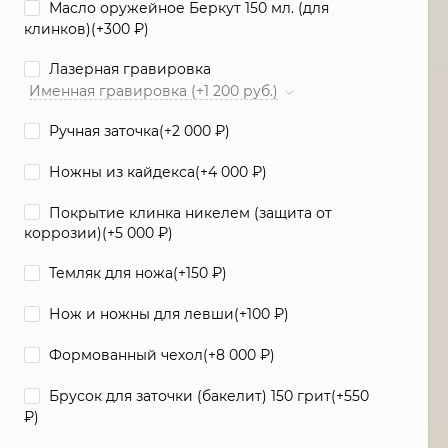
Масло оружейное Беркут 150 мл. (для
клинков)(+
300
₽
)
Лазерная гравировка
Именная гравировка (+1 200 руб.)
Ручная заточка(+
2 000
₽
)
Ножны из кайдекса(+
4 000
₽
)
Покрытие клинка никелем (защита от
коррозии)(+
5 000
₽
)
Темляк для ножа(+
150
₽
)
Нож и ножны для левши(+
100
₽
)
Формованный чехол(+
8 000
₽
)
Брусок для заточки (бакелит) 150 грит(+
550
₽
)