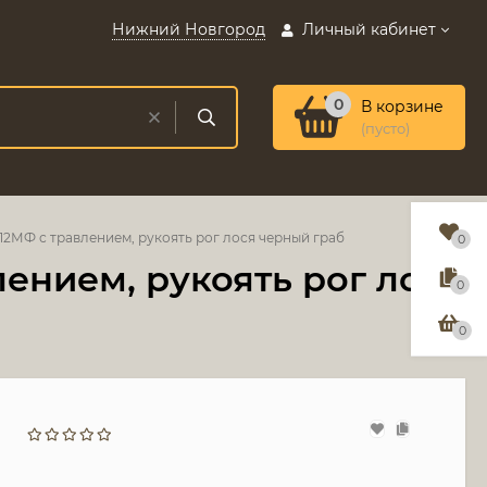
Нижний Новгород
Личный кабинет
0
В корзине
(пусто)
12МФ с травлением, рукоять рог лося черный граб
0
ением, рукоять рог лося
0
0