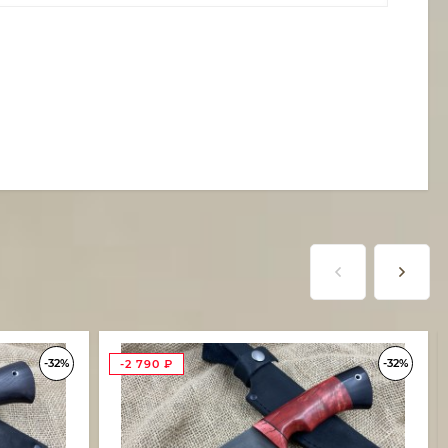
-32%
-32%
-2 790
₽