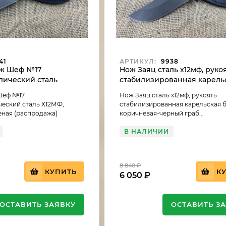
41
АРТИКУЛ:
9938
ж Шеф №17
Нож Заяц сталь х12мф, руко
лический сталь
стабилизированная карель
ть G10 зеленая
береза темно коричневая-
Шеф №17
Нож Заяц сталь х12мф, рукоять
граб (распродажа)
еский сталь Х12МФ,
стабилизированная карельская 
еная (распродажа)
коричневая-черный граб...
В НАЛИЧИИ
8 840
₽
КУПИТЬ
К
6 050
₽
ОСТАВИТЬ ЗАЯВКУ
ОСТАВИТЬ З