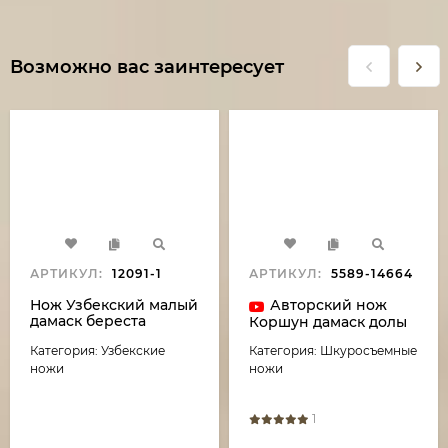
Возможно вас заинтересует
АРТИКУЛ:
12091-1
АРТИКУЛ:
5589-14664
Нож Узбекский малый
Авторский нож
дамаск береста
Коршун дамаск долы
резная
рукоять карельская
Категория: Узбекские
Категория: Шкуросъемные
береза,черный граб с
инкрустацией
ножи
ножи
1