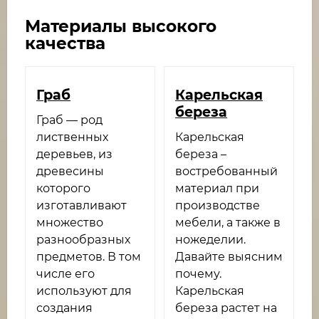
Материалы высокого
качества
Граб
Карельская
береза
Граб — род
лиственных
Карельская
деревьев, из
береза –
древесины
востребованный
которого
материал при
изготавливают
производстве
множество
мебели, а также в
разнообразных
ножеделии.
предметов. В том
Давайте выясним
числе его
почему.
используют для
Карельская
создания
береза растет на