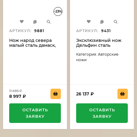
-23%
АРТИКУЛ:
9881
АРТИКУЛ:
9431
Нож народ севера
Эксклюзивный нож
малый сталь дамаск,
Дельфин сталь
рукоять бубинга и рог
дамаск-камень
Категория: Авторские
лося (распродажа)
(никелирование),
рукоять резная,
ножи
карельская береза,
мельхиор
11 685
₽
26 137
₽
8 997
₽
ОСТАВИТЬ
ОСТАВИТЬ
ЗАЯВКУ
ЗАЯВКУ