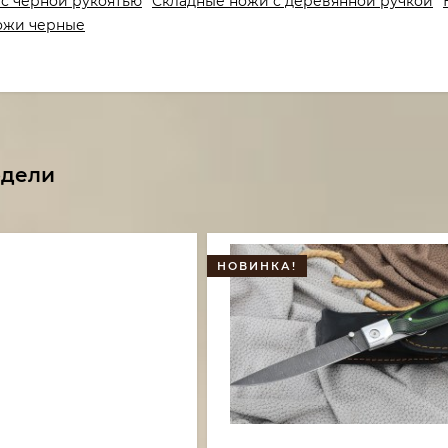
с черной рукоятью
Складные ножи с деревянной ручкой
ожи черные
одели
НОВИНКА!