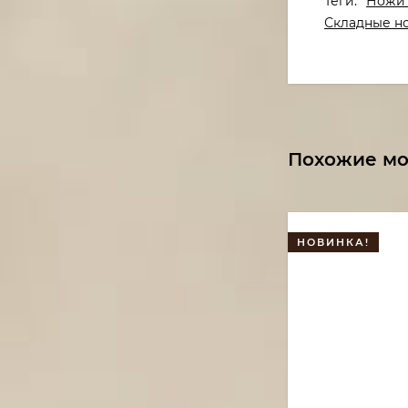
Теги:
Ножи 
Складные н
Похожие м
НОВИНКА!