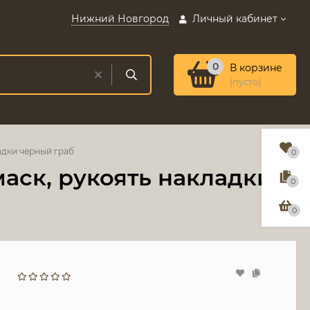
Нижний Новгород
Личный кабинет
0
В корзине
(пусто)
адки черный граб
0
маск, рукоять накладки
0
0