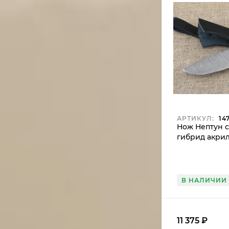
АРТИКУЛ:
14
Нож Нептун с
гибрид акри
стабилизиро
береза кори
В НАЛИЧИИ
11 375
₽