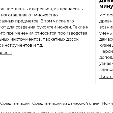
мин
од лиственных деревьев, из древесины
о изготавливают множество
Истори
азных предметов. В том числе его
древн
ют для создания рукоятей ножей. Такие к
возни
его применения относится производства
учены
ных инструментов, паркетных досок,
дамас
 инструментов и т.д.
кузнец
Перси
алее →
допод
узнае
клинок
Читать
Складные ножи
Складные ножи из дамасской стали
Ножи 