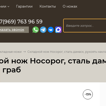
нии
Гарантии
Контакты
О ножах
7(969) 763 96 59
казать звонок
кладные ножи
Складной нож Носорог, сталь дамаск, рукоять накл
й нож Носорог, сталь да
 граб
-15%