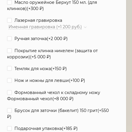
Масло оружейное Беркут 150 мл. (для
клинков)(+
300
₽
)
Лазерная гравировка
Именная гравировка (+1 200 руб.)
Ручная заточка(+
2 000
₽
)
Покрытие клинка никелем (защита от
коррозии)(+
5 000
₽
)
Темляк для ножа(+
150
₽
)
Нож и ножны для левши(+
100
₽
)
Формованный чехол к складному ножу
Формованный чехол(+
8 000
₽
)
Брусок для заточки (бакелит) 150 грит(+
550
₽
)
Подарочная упаковка(+
185
₽
)