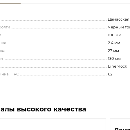
Дамасская
кояти
Черный гр
а
100 мм
нка
2.4 мм
нка
27 мм
ти
130 мм
Liner-lock
инка, HRC
62
алы высокого качества
Дама