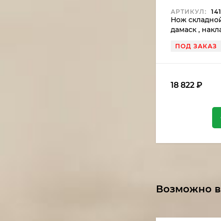
АРТИКУЛ:
14
Нож складно
дамаск , нак
ПОД ЗАКАЗ
18 822
₽
Возможно в