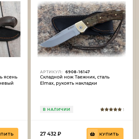
АРТИКУЛ:
6908-16147
ь ясень
Складной нож Таежник, сталь
невый
Elmax, рукоять накладки
карельская береза
стабилизированная коричневая
В НАЛИЧИИ
1
27 432
₽
УПИТЬ
КУПИТЬ