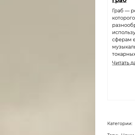
Граб — р
которог
разнообр
использу
сферам 
музыкаль
токарных
Читать д
Категории: