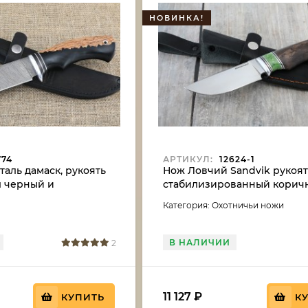
НОВИНКА!
774
АРТИКУЛ:
12624-1
таль дамаск, рукоять
Нож Ловчий Sandvik рукоят
л черный и
стабилизированный корич
ванная карельская
акрил зеленый
Категория: Охотничьи ножи
чневая
В НАЛИЧИИ
2
11 127
₽
КУПИТЬ
К