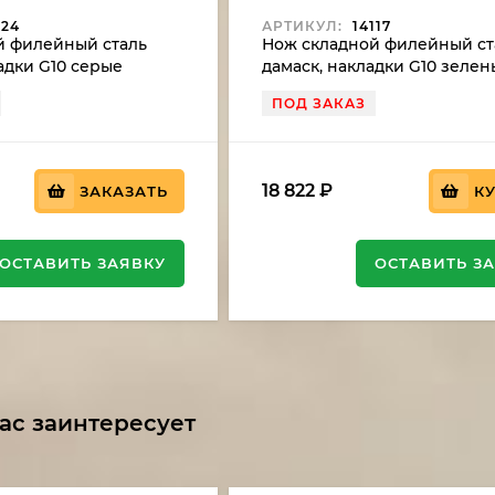
124
АРТИКУЛ:
14117
й филейный сталь
Нож складной филейный ст
ладки G10 серые
дамаск, накладки G10 зеле
ПОД ЗАКАЗ
18 822
₽
ЗАКАЗАТЬ
К
ОСТАВИТЬ ЗАЯВКУ
ОСТАВИТЬ З
ас заинтересует