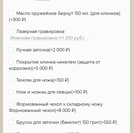
Масло оружейное Беркут 150 мл. (для клинков)
(+
300
₽
)
Лазерная гравировка
Именная гравировка (+1 200 руб.)
Ручная заточка(+
2 000
₽
)
Покрытие клинка никелем (защита от
коррозии)(+
5 000
₽
)
Темляк для ножа(+
150
₽
)
Нож и ножны для левши(+
100
₽
)
Формованный чехол к складному ножу
Формованный чехол(+
8 000
₽
)
Брусок для заточки (бакелит) 150 грит(+
550
₽
)