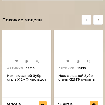
Похожие модели
АРТИКУЛ:
13515
АРТИКУЛ:
13139
Нож складной Зубр
Нож складной Зубр
сталь Х12МФ накладки
сталь Х12МФ рукоять
g10 черная с
стабилизированная
оранжевой
карельская береза
проставкой
зеленая дюраль
16 306
₽
14 607
₽