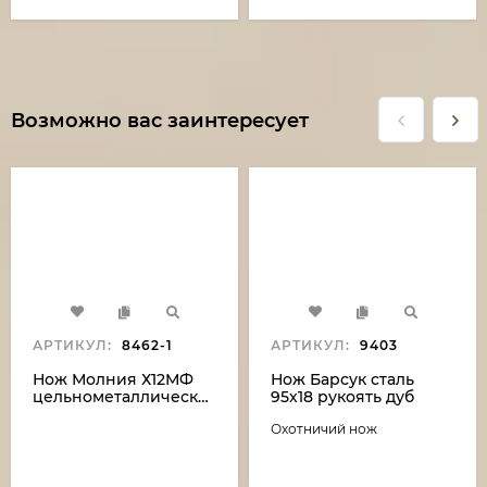
Возможно вас заинтересует
АРТИКУЛ:
8462-1
АРТИКУЛ:
9403
Нож Молния Х12МФ
Нож Барсук сталь
цельнометаллический
95х18 рукоять дуб
рукоять мельхиор,
стабилизированный
Охотничий нож
карельская береза
коричневая