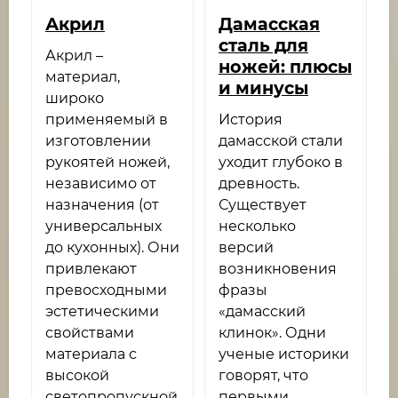
Акрил
Дамасская
сталь для
Акрил –
ножей: плюсы
материал,
и минусы
широко
применяемый в
История
изготовлении
дамасской стали
рукоятей ножей,
уходит глубоко в
независимо от
древность.
назначения (от
Существует
универсальных
несколько
до кухонных). Они
версий
привлекают
возникновения
превосходными
фразы
эстетическими
«дамасский
свойствами
клинок». Одни
материала с
ученые историки
высокой
говорят, что
светопропускной
первыми