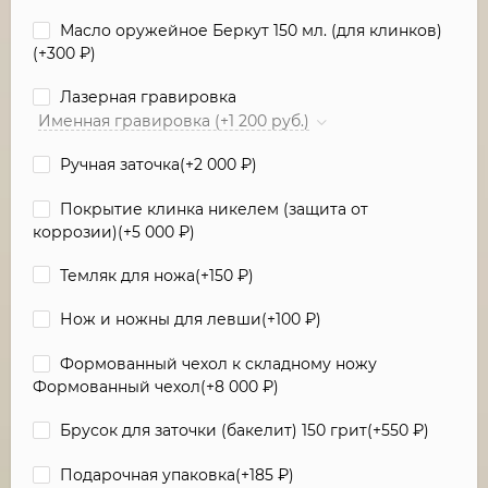
Масло оружейное Беркут 150 мл. (для клинков)
(+
300
₽
)
Лазерная гравировка
Именная гравировка (+1 200 руб.)
Ручная заточка(+
2 000
₽
)
Покрытие клинка никелем (защита от
коррозии)(+
5 000
₽
)
Темляк для ножа(+
150
₽
)
Нож и ножны для левши(+
100
₽
)
Формованный чехол к складному ножу
Формованный чехол(+
8 000
₽
)
Брусок для заточки (бакелит) 150 грит(+
550
₽
)
Подарочная упаковка(+
185
₽
)