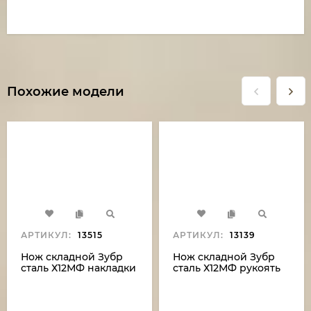
Похожие модели
АРТИКУЛ:
13515
АРТИКУЛ:
13139
Нож складной Зубр
Нож складной Зубр
сталь Х12МФ накладки
сталь Х12МФ рукоять
g10 черная с
стабилизированная
оранжевой
карельская береза
проставкой
зеленая дюраль