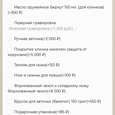
Масло оружейное Беркут 150 мл. (для клинков)
(+
300
₽
)
Лазерная гравировка
Именная гравировка (+1 200 руб.)
Ручная заточка(+
2 000
₽
)
Покрытие клинка никелем (защита от
коррозии)(+
5 000
₽
)
Темляк для ножа(+
150
₽
)
Нож и ножны для левши(+
100
₽
)
Формованный чехол к складному ножу
Формованный чехол(+
8 000
₽
)
Брусок для заточки (бакелит) 150 грит(+
550
₽
)
Подарочная упаковка(+
185
₽
)