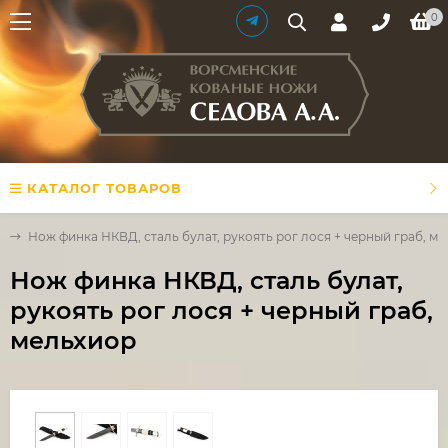
0
КАТАЛОГ ТОВАРОВ
Д
Нож финка НКВД, сталь булат, рукоять рог лося + черный граб, м
Нож финка НКВД, сталь булат,
рукоять рог лося + черный граб,
мельхиор