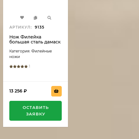
АРТИКУЛ:
9135
Нож Филейка
большая сталь дамаск
рукоять акрил белый
Категория: Филейные
и черный граб
ножи
1
13 256
₽
ОСТАВИТЬ
ЗАЯВКУ