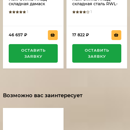
складная дамаск
складная сталь RWL-
нержавеющий акрил
34 накладки акрил
1
1
черный+белый с
белый+черный с
красной звездой
красной звездой со
штифтом
46 657
₽
17 822
₽
ОСТАВИТЬ
ОСТАВИТЬ
ЗАЯВКУ
ЗАЯВКУ
Возможно вас заинтересует