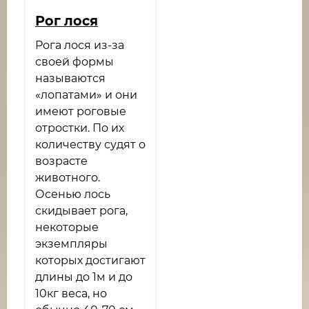
Рог лося
Рога лося из-за
своей формы
называются
«лопатами» и они
имеют роговые
отростки. По их
количеству судят о
возрасте
животного.
Осенью лось
скидывает рога,
некоторые
экземпляры
которых достигают
длины до 1м и до
10кг веса, но