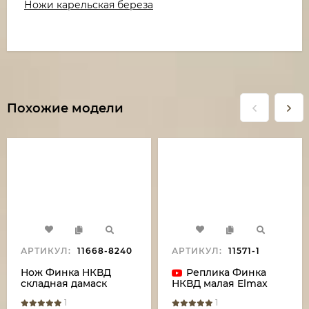
Ножи карельская береза
Похожие модели
АРТИКУЛ:
11668-8240
АРТИКУЛ:
11571-1
Нож Финка НКВД
Реплика Финка
складная дамаск
НКВД малая Elmax
нержавеющий со
мельхиор акрил
1
1
штифтом акрил
белый+черный с