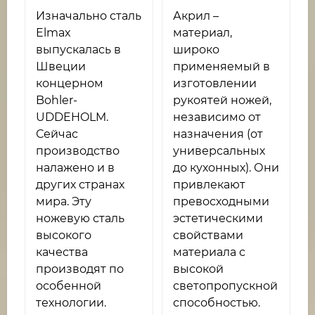
Изначально сталь
Акрил –
Elmax
материал,
выпускалась в
широко
Швеции
применяемый в
концерном
изготовлении
Bohler-
рукоятей ножей,
UDDEHOLM.
независимо от
Сейчас
назначения (от
производство
универсальных
налажено и в
до кухонных). Они
других странах
привлекают
мира. Эту
превосходными
ножевую сталь
эстетическими
высокого
свойствами
качества
материала с
производят по
высокой
особенной
светопропускной
технологии.
способностью.