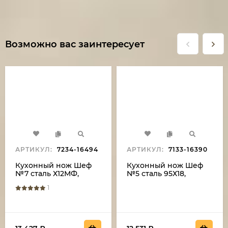
Возможно вас заинтересует
АРТИКУЛ:
7234-16494
АРТИКУЛ:
7133-16390
Кухонный нож Шеф
Кухонный нож Шеф
№7 сталь Х12МФ,
№5 сталь 95Х18,
рукоять акрил
рукоять черный граб
1
зеленый
с дюралью