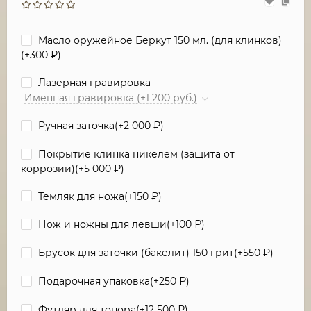
Масло оружейное Беркут 150 мл. (для клинков)
(+
300
₽
)
Лазерная гравировка
Именная гравировка (+1 200 руб.)
Ручная заточка(+
2 000
₽
)
Покрытие клинка никелем (защита от
коррозии)(+
5 000
₽
)
Темляк для ножа(+
150
₽
)
Нож и ножны для левши(+
100
₽
)
Брусок для заточки (бакелит) 150 грит(+
550
₽
)
Подарочная упаковка(+
250
₽
)
Футляр для топора(+
12 500
₽
)