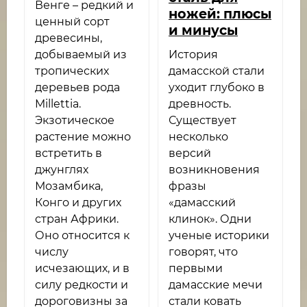
Венге – редкий и
ножей: плюсы
ценный сорт
и минусы
древесины,
добываемый из
История
тропических
дамасской стали
деревьев рода
уходит глубоко в
Millettia.
древность.
Экзотическое
Существует
растение можно
несколько
встретить в
версий
джунглях
возникновения
Мозамбика,
фразы
Конго и других
«дамасский
стран Африки.
клинок». Одни
Оно относится к
ученые историки
числу
говорят, что
исчезающих, и в
первыми
силу редкости и
дамасские мечи
дороговизны за
стали ковать