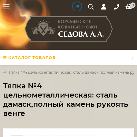
0
КАТАЛОГ ТОВАРОВ
а
Тяпка №4 цельнометаллическая: сталь дамаск,полный камень рук
Тяпка №4
цельнометаллическая: сталь
дамаск,полный камень рукоять
венге