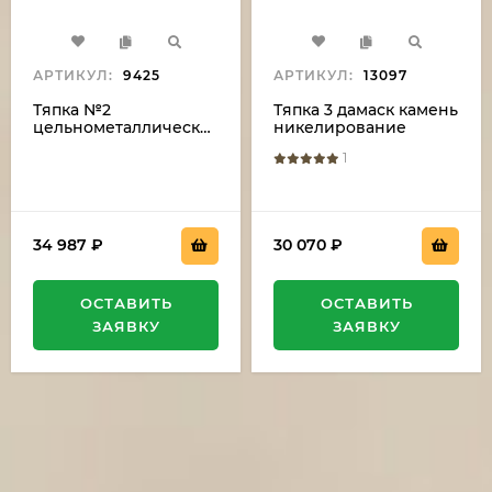
АРТИКУЛ:
9425
АРТИКУЛ:
13097
Тяпка №2
Тяпка 3 дамаск камень
цельнометаллическая:
никелирование
сталь дамаск с
рукоять береста
1
никелированием,
полный камень,
рукоять венге
34 987
₽
30 070
₽
ОСТАВИТЬ
ОСТАВИТЬ
ЗАЯВКУ
ЗАЯВКУ