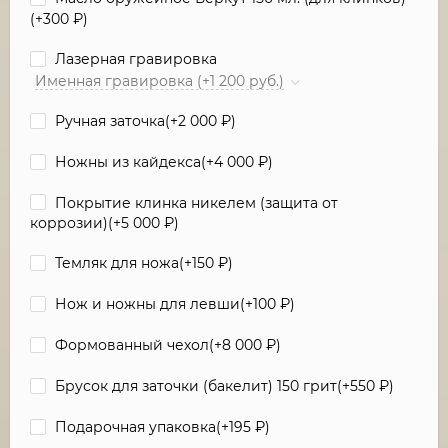
(+
300
₽
)
Лазерная гравировка
Именная гравировка (+1 200 руб.)
Ручная заточка(+
2 000
₽
)
Ножны из кайдекса(+
4 000
₽
)
Покрытие клинка никелем (защита от
коррозии)(+
5 000
₽
)
Темляк для ножа(+
150
₽
)
Нож и ножны для левши(+
100
₽
)
Формованный чехол(+
8 000
₽
)
Брусок для заточки (бакелит) 150 грит(+
550
₽
)
Подарочная упаковка(+
195
₽
)