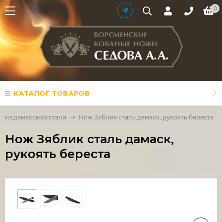
0
КАТАЛОГ ТОВАРОВ
 из дамасской стали
Нож Зяблик сталь дамаск, рукоять береста
Нож Зяблик сталь дамаск,
рукоять береста