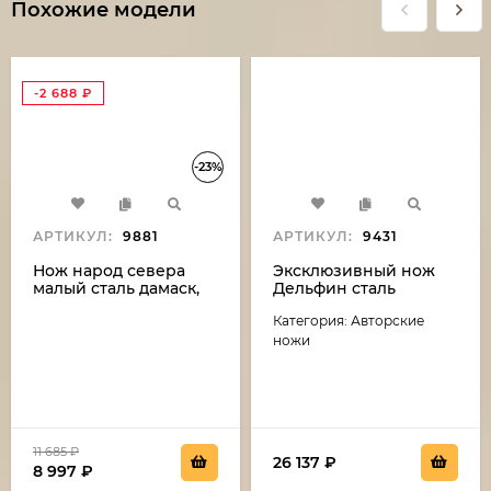
Похожие модели
-2 688
₽
-23%
АРТИКУЛ:
9881
АРТИКУЛ:
9431
Нож народ севера
Эксклюзивный нож
малый сталь дамаск,
Дельфин сталь
рукоять бубинга и рог
дамаск-камень
Категория: Авторские
лося (распродажа)
(никелирование),
рукоять резная,
ножи
карельская береза,
мельхиор
11 685
₽
26 137
₽
8 997
₽