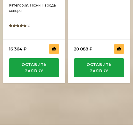
накладки G10 черная
Категория: Ножи Народа
с белой
севера
2
16 364
₽
20 088
₽
ОСТАВИТЬ
ОСТАВИТЬ
ЗАЯВКУ
ЗАЯВКУ