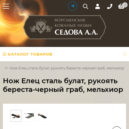
0
КАТАЛОГ ТОВАРОВ
ли
Нож Елец сталь булат, рукоять береста-черный граб, мельхиор
Нож Елец сталь булат, рукоять
береста-черный граб, мельхиор