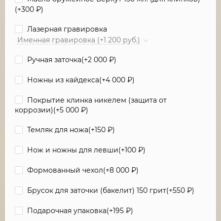
(+
300
₽
)
Лазерная гравировка
Именная гравировка (+1 200 руб.)
Ручная заточка(+
2 000
₽
)
Ножны из кайдекса(+
4 000
₽
)
Покрытие клинка никелем (защита от
коррозии)(+
5 000
₽
)
Темляк для ножа(+
150
₽
)
Нож и ножны для левши(+
100
₽
)
Формованный чехол(+
8 000
₽
)
Брусок для заточки (бакелит) 150 грит(+
550
₽
)
Подарочная упаковка(+
195
₽
)