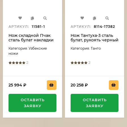
АРТИКУЛ:
11581-1
АРТИКУЛ:
8114-17382
Нож складной Пчак
Нож Тантуха-3 сталь
сталь булат накладки
булат, рукоять черный
венге
граб-карельская
Категория: Узбекские
Категория: Танто
береза
ножи
2
2
25 994
₽
20 258
₽
ОСТАВИТЬ
ОСТАВИТЬ
ЗАЯВКУ
ЗАЯВКУ