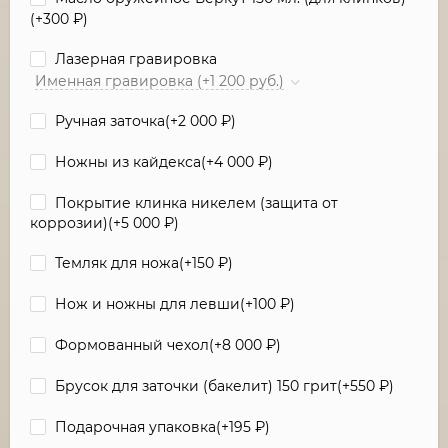
(+
300
₽
)
Лазерная гравировка
Именная гравировка (+1 200 руб.)
Ручная заточка(+
2 000
₽
)
Ножны из кайдекса(+
4 000
₽
)
Покрытие клинка никелем (защита от
коррозии)(+
5 000
₽
)
Темляк для ножа(+
150
₽
)
Нож и ножны для левши(+
100
₽
)
Формованный чехол(+
8 000
₽
)
Брусок для заточки (бакелит) 150 грит(+
550
₽
)
Подарочная упаковка(+
195
₽
)