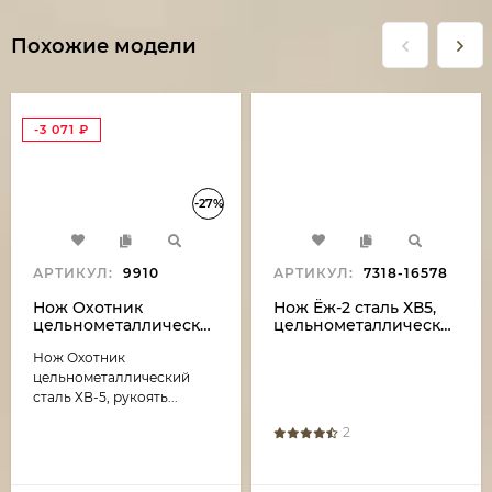
Похожие модели
-3 071
₽
-27%
АРТИКУЛ:
9910
АРТИКУЛ:
7318-16578
Нож Охотник
Нож Ёж-2 сталь ХВ5,
цельнометаллический
цельнометаллический,
сталь ХВ-5, рукоять
рукоять бубинга
Нож Охотник
накладки зебрано
(распродажа)
цельнометаллический
сталь ХВ-5, рукоять...
2