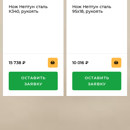
Нож Нептун сталь
Нож Нептун сталь
К340, рукоять
95х18, рукоять
карельская береза
карельская береза
черный граб,
фиолетовая+красная
мельхиор
15 738
₽
10 016
₽
ОСТАВИТЬ
ОСТАВИТЬ
ЗАЯВКУ
ЗАЯВКУ