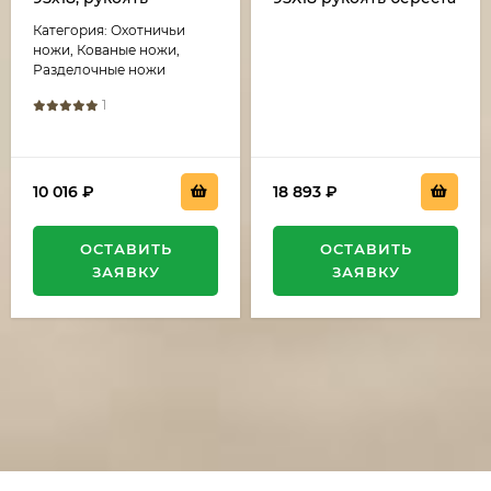
карельская береза
Категория: Охотничьи
акрил черный
ножи, Кованые ножи,
Разделочные ножи
1
10 016
₽
18 893
₽
ОСТАВИТЬ
ОСТАВИТЬ
ЗАЯВКУ
ЗАЯВКУ