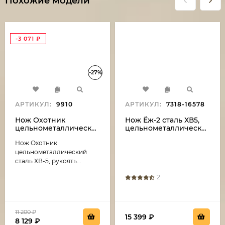
Похожие модели
-3 071
₽
-27%
АРТИКУЛ:
9910
АРТИКУЛ:
7318-16578
Нож Охотник
Нож Ёж-2 сталь ХВ5,
цельнометаллический
цельнометаллический,
сталь ХВ-5, рукоять
рукоять бубинга
Нож Охотник
накладки зебрано
(распродажа)
цельнометаллический
сталь ХВ-5, рукоять...
2
11 200
₽
15 399
₽
8 129
₽