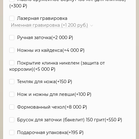
(+
300
₽
)
Лазерная гравировка
Именная гравировка (+1 200 руб.)
Ручная заточка(+
2 000
₽
)
Ножны из кайдекса(+
4 000
₽
)
Покрытие клинка никелем (защита от
коррозии)(+
5 000
₽
)
Темляк для ножа(+
150
₽
)
Нож и ножны для левши(+
100
₽
)
Формованный чехол(+
8 000
₽
)
Брусок для заточки (бакелит) 150 грит(+
550
₽
)
Подарочная упаковка(+
195
₽
)