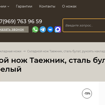
нии
Гарантии
Контакты
О ножах
7(969) 763 96 59
казать звонок
кладные ножи
Складной нож Таежник, сталь булат, рукоять накла
й нож Таежник, сталь бул
белый
-15%