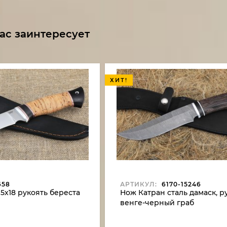
ас заинтересует
ХИТ!
658
АРТИКУЛ:
6170-15246
5х18 рукоять береста
Нож Катран сталь дамаск, р
венге-черный граб