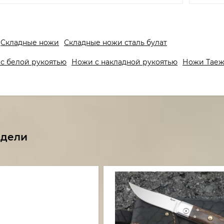
Складные ножи
Складные ножи сталь булат
с белой рукоятью
Ножи с накладной рукоятью
Ножи Тае
одели