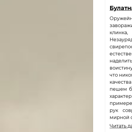
Булатн
Оружей
завораж
клинка
Незауряд
свирепо
естеств
наделит
воистин
что нико
качества
пешем б
характе
примере
рук сов
мирной 
Читать д