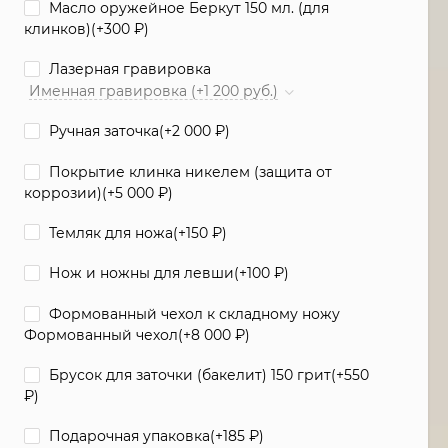
Масло оружейное Беркут 150 мл. (для
клинков)(+
300
₽
)
Лазерная гравировка
Именная гравировка (+1 200 руб.)
Ручная заточка(+
2 000
₽
)
Покрытие клинка никелем (защита от
коррозии)(+
5 000
₽
)
Темляк для ножа(+
150
₽
)
Нож и ножны для левши(+
100
₽
)
Формованный чехол к складному ножу
Формованный чехол(+
8 000
₽
)
Брусок для заточки (бакелит) 150 грит(+
550
₽
)
Подарочная упаковка(+
185
₽
)