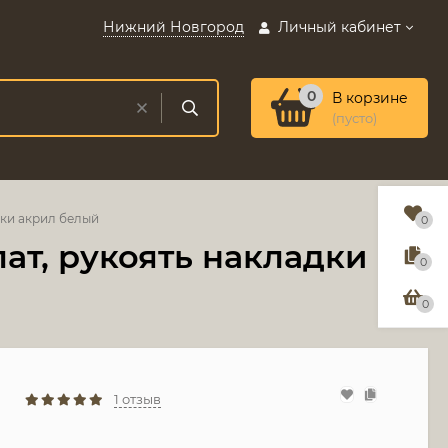
Нижний Новгород
Личный кабинет
0
В корзине
(пусто)
дки акрил белый
0
ат, рукоять накладки
0
0
1 отзыв