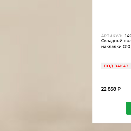
АРТИКУЛ:
14
Складной нож 
накладки G10
ПОД ЗАКАЗ
22 858
₽