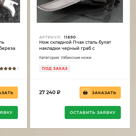
АРТИКУЛ:
11690
ль
Нож складной Пчак сталь булат
 береза
накладки черный граб с
мусульманским значком
Категория: Узбекские ножи
ПОД ЗАКАЗ
1
27 240
₽
АЗАТЬ
ЗАКАЗАТЬ
АЯВКУ
ОСТАВИТЬ ЗАЯВКУ