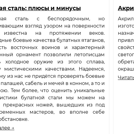
ая сталь: плюсы и минусы
Акри
ная сталь с беспорядочным, но
Акрил
ивающим взгляд узором на поверхности
изгот
, известна на протяжении веков.
назна
ные боевые качества булатных ятаганов,
привл
сть восточных воинов и характерный
свойс
енный орнамент позволили летописцам
свето
ь холодное оружие из этого сплава,
обрет
у мистическими качествами. Надеемся,
окраш
му из нас не придётся проверять боевые
Читать
 палашей, сабель и мечей в конном, а то и
ою. Тем более, что оценить уникальные
ристики булатной стали мы можем на
 прекрасных ножей, вышедших из под
ременных мастеров, во вполне себе
обстановке.
алее →