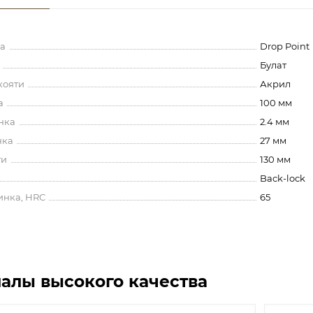
а
Drop Point
Булат
кояти
Акрил
а
100 мм
нка
2.4 мм
нка
27 мм
ти
130 мм
Back-lock
инка, HRC
65
алы высокого качества