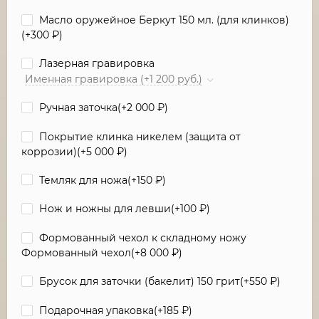
Масло оружейное Беркут 150 мл. (для клинков)
(+
300
₽
)
Лазерная гравировка
Именная гравировка (+1 200 руб.)
Ручная заточка(+
2 000
₽
)
Покрытие клинка никелем (защита от
коррозии)(+
5 000
₽
)
Темляк для ножа(+
150
₽
)
Нож и ножны для левши(+
100
₽
)
Формованный чехол к складному ножу
Формованный чехол(+
8 000
₽
)
Брусок для заточки (бакелит) 150 грит(+
550
₽
)
Подарочная упаковка(+
185
₽
)