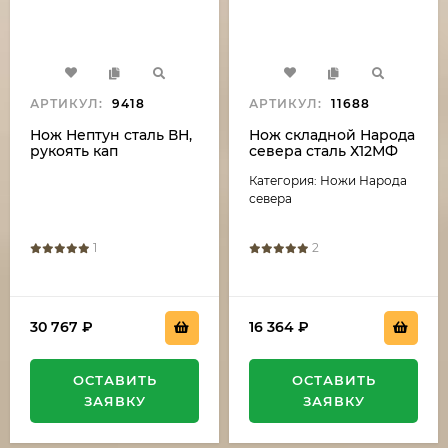
АРТИКУЛ:
9418
АРТИКУЛ:
11688
Нож Нептун сталь ВН,
Нож складной Народа
рукоять кап
севера сталь Х12МФ
березовый
накладки G10 черная
Категория: Ножи Народа
стабилизированный
с белой
зеленый
севера
1
2
30 767
₽
16 364
₽
ОСТАВИТЬ
ОСТАВИТЬ
ЗАЯВКУ
ЗАЯВКУ