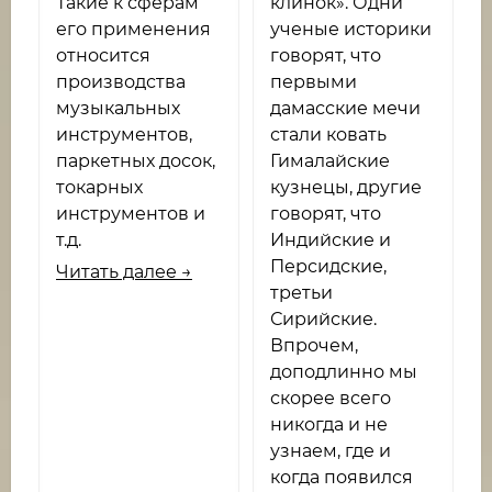
Такие к сферам
клинок». Одни
его применения
ученые историки
относится
говорят, что
производства
первыми
музыкальных
дамасские мечи
инструментов,
стали ковать
паркетных досок,
Гималайские
токарных
кузнецы, другие
инструментов и
говорят, что
т.д.
Индийские и
Персидские,
Читать далее →
третьи
Сирийские.
Впрочем,
доподлинно мы
скорее всего
никогда и не
узнаем, где и
когда появился