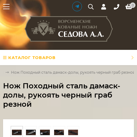
0
КАТАЛОГ ТОВАРОВ
жи
Нож Походный сталь дамаск-долы, рукоять черный граб резной
Нож Походный сталь дамаск-
долы, рукоять черный граб
резной