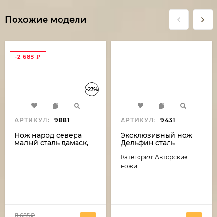
Похожие модели
-2 688
₽
-23%
АРТИКУЛ:
9881
АРТИКУЛ:
9431
Нож народ севера
Эксклюзивный нож
малый сталь дамаск,
Дельфин сталь
рукоять бубинга и рог
дамаск-камень
Категория: Авторские
лося (распродажа)
(никелирование),
рукоять резная,
ножи
карельская береза,
мельхиор
11 685
₽