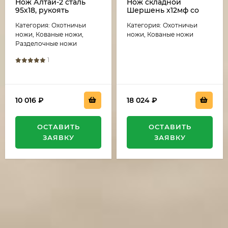
Нож Алтай-2 сталь
Нож складной
95х18, рукоять
Шершень х12мф со
карельская береза
штифтом накладки
Категория: Охотничьи
Категория: Охотничьи
акрил черный
G10 черная с
оранжевым, клипса
ножи, Кованые ножи,
ножи, Кованые ножи
Разделочные ножи
1
10 016
₽
18 024
₽
ОСТАВИТЬ
ОСТАВИТЬ
ЗАЯВКУ
ЗАЯВКУ