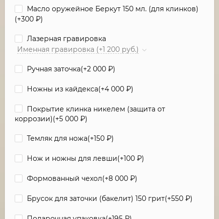
Масло оружейное Беркут 150 мл. (для клинков)
(+
300
₽
)
Лазерная гравировка
Именная гравировка (+1 200 руб.)
Ручная заточка(+
2 000
₽
)
Ножны из кайдекса(+
4 000
₽
)
Покрытие клинка никелем (защита от
коррозии)(+
5 000
₽
)
Темляк для ножа(+
150
₽
)
Нож и ножны для левши(+
100
₽
)
Формованный чехол(+
8 000
₽
)
Брусок для заточки (бакелит) 150 грит(+
550
₽
)
Подарочная упаковка(+
195
₽
)