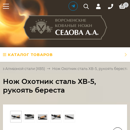
0
КАТАЛОГ ТОВАРОВ
из Алмазной стали (ХВ5)
Нож Охотник сталь ХВ-5, рукоять береста
Нож Охотник сталь ХВ-5,
рукоять береста