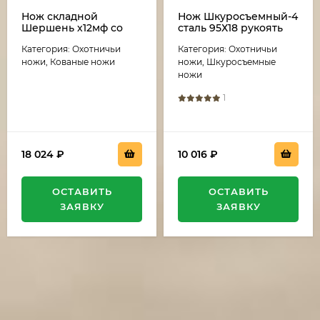
Нож складной
Нож Шкуросъемный-4
Шершень х12мф со
сталь 95Х18 рукоять
штифтом накладки
наборная кожа
Категория: Охотничьи
Категория: Охотничьи
G10 черная с
оранжевым, клипса
ножи, Кованые ножи
ножи, Шкуросъемные
ножи
1
18 024
₽
10 016
₽
ОСТАВИТЬ
ОСТАВИТЬ
ЗАЯВКУ
ЗАЯВКУ