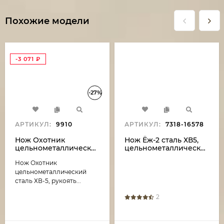
Похожие модели
-3 071
₽
-27%
АРТИКУЛ:
9910
АРТИКУЛ:
7318-16578
Нож Охотник
Нож Ёж-2 сталь ХВ5,
цельнометаллический
цельнометаллический,
сталь ХВ-5, рукоять
рукоять бубинга
Нож Охотник
накладки зебрано
(распродажа)
цельнометаллический
сталь ХВ-5, рукоять...
2