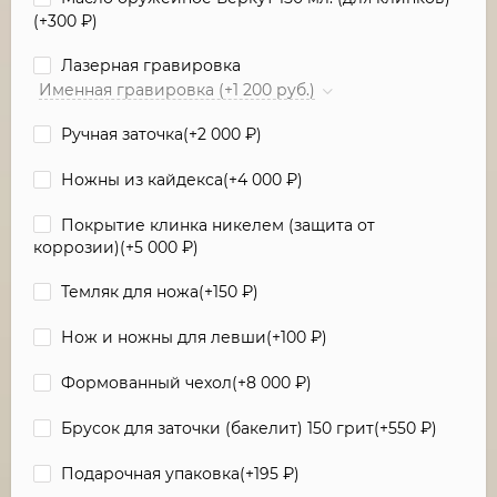
(+
300
₽
)
Лазерная гравировка
Именная гравировка (+1 200 руб.)
Ручная заточка(+
2 000
₽
)
Ножны из кайдекса(+
4 000
₽
)
Покрытие клинка никелем (защита от
коррозии)(+
5 000
₽
)
Темляк для ножа(+
150
₽
)
Нож и ножны для левши(+
100
₽
)
Формованный чехол(+
8 000
₽
)
Брусок для заточки (бакелит) 150 грит(+
550
₽
)
Подарочная упаковка(+
195
₽
)