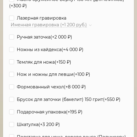
(+
300
₽
)
Лазерная гравировка
Именная гравировка (+1 200 руб.)
Ручная заточка(+
2 000
₽
)
Ножны из кайдекса(+
4 000
₽
)
Темляк для ножа(+
150
₽
)
Нож и ножны для левши(+
100
₽
)
Формованный чехол(+
8 000
₽
)
Брусок для заточки (бакелит) 150 грит(+
550
₽
)
Подарочная упаковка(+
195
₽
)
Шкатулка(+
3 200
₽
)
Подставка для ножа, дерево венге (Полумесяц)