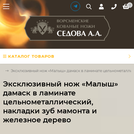
0
КАТАЛОГ ТОВАРОВ
ей
Эксклюзивный нож «Малыш» дамаск в ламинате цельнометалличе
Эксклюзивный нож «Малыш»
дамаск в ламинате
цельнометаллический,
накладки зуб мамонта и
железное дерево