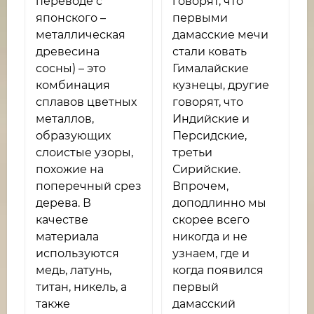
переводе с
говорят, что
японского –
первыми
металлическая
дамасские мечи
древесина
стали ковать
сосны) – это
Гималайские
комбинация
кузнецы, другие
сплавов цветных
говорят, что
металлов,
Индийские и
образующих
Персидские,
слоистые узоры,
третьи
похожие на
Сирийские.
поперечный срез
Впрочем,
дерева. В
доподлинно мы
качестве
скорее всего
материала
никогда и не
используются
узнаем, где и
медь, латунь,
когда появился
титан, никель, а
первый
также
дамасский