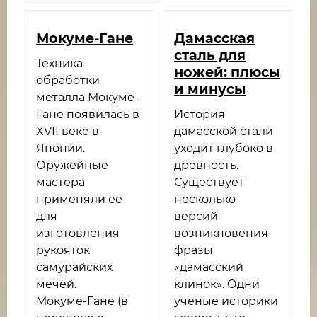
Мокуме-Гане
Дамасская
сталь для
Техника
ножей: плюсы
обработки
и минусы
металла Мокуме-
Гане появилась в
История
XVII веке в
дамасской стали
Японии.
уходит глубоко в
Оружейные
древность.
мастера
Существует
применяли ее
несколько
для
версий
изготовления
возникновения
рукояток
фразы
самурайских
«дамасский
мечей.
клинок». Одни
Мокуме-Гане (в
ученые историки