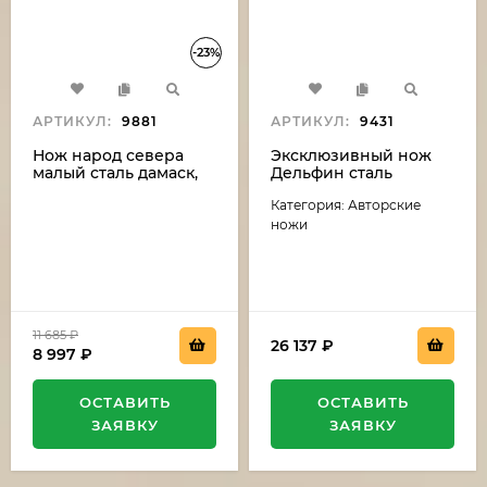
-23%
АРТИКУЛ:
9881
АРТИКУЛ:
9431
Нож народ севера
Эксклюзивный нож
малый сталь дамаск,
Дельфин сталь
рукоять бубинга и рог
дамаск-камень
Категория: Авторские
лося (распродажа)
(никелирование),
рукоять резная,
ножи
карельская береза,
мельхиор
11 685
₽
26 137
₽
8 997
₽
ОСТАВИТЬ
ОСТАВИТЬ
ЗАЯВКУ
ЗАЯВКУ