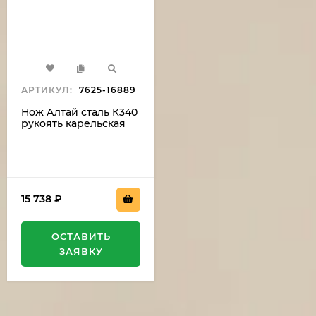
АРТИКУЛ:
7625-16889
Нож Алтай сталь К340
рукоять карельская
береза акрил,
мельхиор
15 738
₽
ОСТАВИТЬ
ЗАЯВКУ