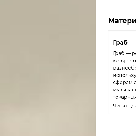
Матери
Граб
Граб — р
которог
разнообр
использу
сферам 
музыкаль
токарных
Читать д