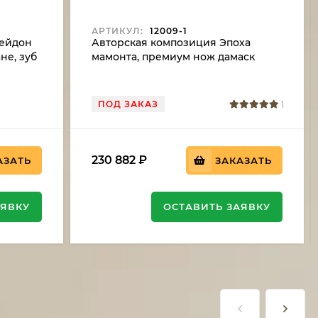
АРТИКУЛ:
12009-1
сейдон
Авторская композиция Эпоха
не, зуб
мамонта, премиум нож дамаск
ржа
торцевой рукоять мокуме-гане, зуб
мамонта, бивень моржа с
рисунком
ПОД ЗАКАЗ
1
230 882
₽
АЗАТЬ
ЗАКАЗАТЬ
АЯВКУ
ОСТАВИТЬ ЗАЯВКУ