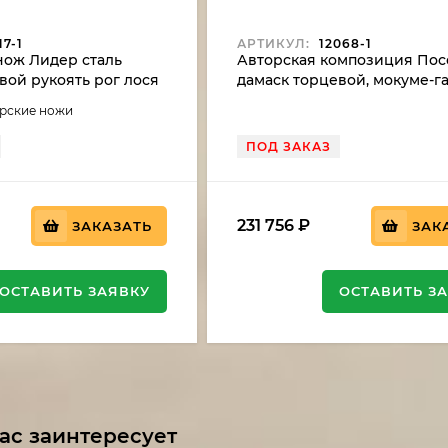
7-1
АРТИКУЛ:
12068-1
ож Лидер сталь
Авторская композиция По
вой рукоять рог лося
дамаск торцевой, мокуме-га
м, скримшоу (NEW)
мамонта синий, бивень мо
орские ножи
резной на подставке
ПОД ЗАКАЗ
231 756
₽
ЗАКАЗАТЬ
ЗАК
ОСТАВИТЬ ЗАЯВКУ
ОСТАВИТЬ З
ас заинтересует