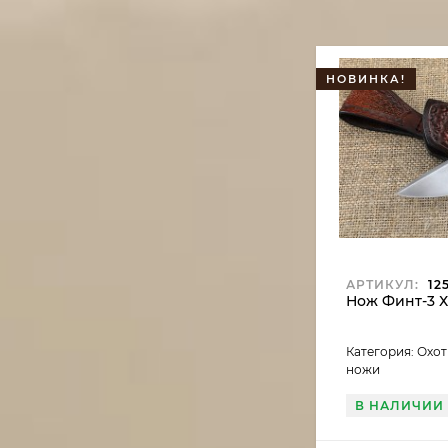
НОВИНКА!
АРТИКУЛ:
125
Нож Финт-3 
Категория: Охо
ножи
В НАЛИЧИИ