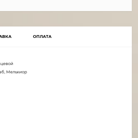
АВКА
ОПЛАТА
рцевой
аб, Мельхиор