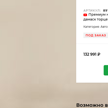
АРТИКУЛ:
891
Премиум н
дамаск торце
с мельхиоро
Категория: Авт
ПОД ЗАКАЗ
132 991
₽
Возможно в