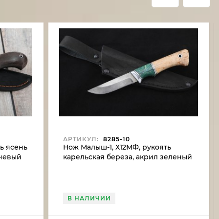
АРТИКУЛ:
8285-10
ь ясень
Нож Малыш-1, Х12МФ, рукоять
невый
карельская береза, акрил зеленый
В НАЛИЧИИ