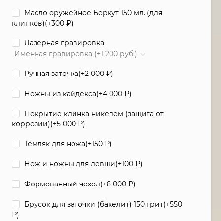
Масло оружейное Беркут 150 мл. (для
клинков)(+
300
₽
)
Лазерная гравировка
Именная гравировка (+1 200 руб.)
Ручная заточка(+
2 000
₽
)
Ножны из кайдекса(+
4 000
₽
)
Покрытие клинка никелем (защита от
коррозии)(+
5 000
₽
)
Темляк для ножа(+
150
₽
)
Нож и ножны для левши(+
100
₽
)
Формованный чехол(+
8 000
₽
)
Брусок для заточки (бакелит) 150 грит(+
550
₽
)