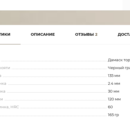
ТИКИ
ОПИСАНИЕ
ОТЗЫВЫ
2
ДОСТ
Дамаск то
кояти
Черный гр
а
135 мм
нка
2.4 мм
нка
30 мм
ти
120 мм
инка, HRC
60
165 гр