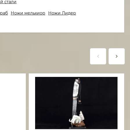
й стали
граб
Ножи мельхиор
Ножи Лидер