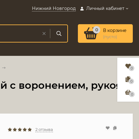
Нижний Новгород
Личный кабинет
0
В корзине
(пусто)
0
й с воронением, рукоять
0
0
2 отзыва