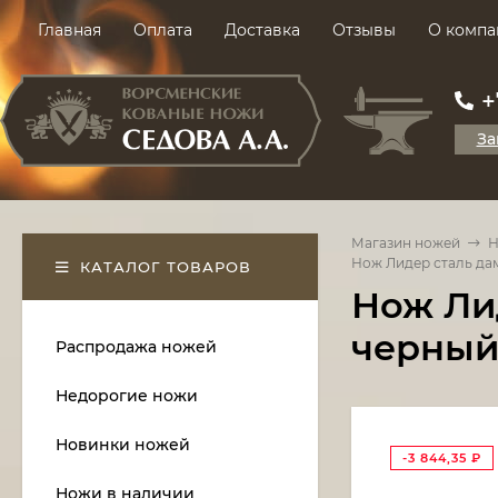
Главная
Оплата
Доставка
Отзывы
О компа
+
За
Магазин ножей
Н
Нож Лидер сталь дам
КАТАЛОГ ТОВАРОВ
Нож Ли
черный
Распродажа ножей
Недорогие ножи
Новинки ножей
-3 844,35
₽
Ножи в наличии