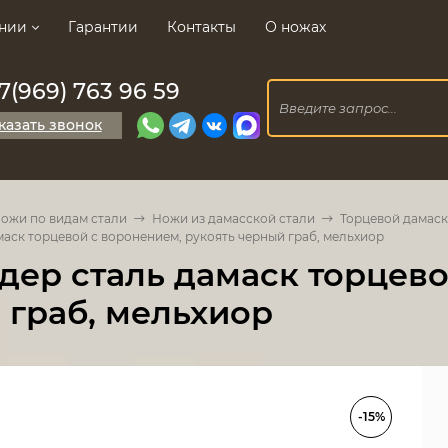
нии
Гарантии
Контакты
О ножах
7(969) 763 96 59
казать звонок
ожи по видам стали
Ножи из дамасской стали
Торцевой дамаск
аск торцевой с воронением, рукоять черный граб, мельхиор
дер сталь дамаск торцево
 граб, мельхиор
-15%