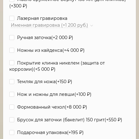
(+
300
₽
)
Лазерная гравировка
Именная гравировка (+1 200 руб.)
Ручная заточка(+
2 000
₽
)
Ножны из кайдекса(+
4 000
₽
)
Покрытие клинка никелем (защита от
коррозии)(+
5 000
₽
)
Темляк для ножа(+
150
₽
)
Нож и ножны для левши(+
100
₽
)
Формованный чехол(+
8 000
₽
)
Брусок для заточки (бакелит) 150 грит(+
550
₽
)
Подарочная упаковка(+
195
₽
)