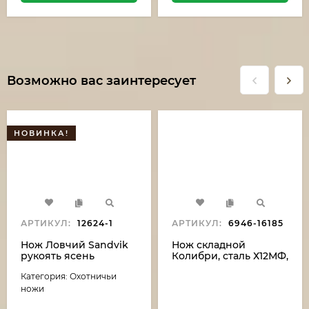
Возможно вас заинтересует
НОВИНКА!
АРТИКУЛ:
12624-1
АРТИКУЛ:
6946-16185
Нож Ловчий Sandvik
Нож складной
рукоять ясень
Колибри, сталь Х12МФ,
стабилизированный
рукоять накладки
Категория: Охотничьи
коричневый акрил
акрил белый
зеленый
ножи