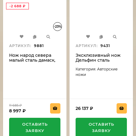
-2 688
₽
-23%
АРТИКУЛ:
9881
АРТИКУЛ:
9431
Нож народ севера
Эксклюзивный нож
малый сталь дамаск,
Дельфин сталь
рукоять бубинга и рог
дамаск-камень
Категория: Авторские
лося (распродажа)
(никелирование),
рукоять резная,
ножи
карельская береза,
мельхиор
11 685
₽
26 137
₽
8 997
₽
ОСТАВИТЬ
ОСТАВИТЬ
ЗАЯВКУ
ЗАЯВКУ