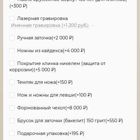
(+
300
₽
)
Лазерная гравировка
Именная гравировка (+1 200 руб.)
Ручная заточка(+
2 000
₽
)
Ножны из кайдекса(+
4 000
₽
)
Покрытие клинка никелем (защита от
коррозии)(+
5 000
₽
)
Темляк для ножа(+
150
₽
)
Нож и ножны для левши(+
100
₽
)
Формованный чехол(+
8 000
₽
)
Брусок для заточки (бакелит) 150 грит(+
550
₽
)
Подарочная упаковка(+
195
₽
)