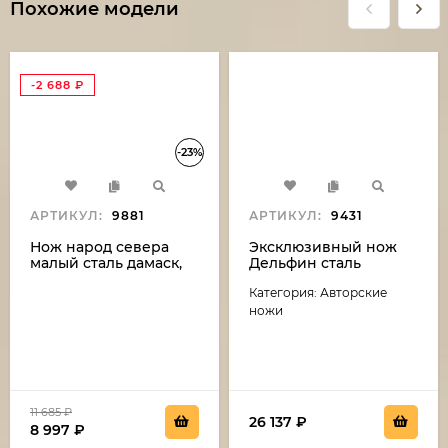
Похожие модели
-2 688
₽
-23%
АРТИКУЛ:
9881
АРТИКУЛ:
9431
Нож народ севера
Эксклюзивный нож
малый сталь дамаск,
Дельфин сталь
рукоять бубинга и рог
дамаск-камень
Категория: Авторские
лося (распродажа)
(никелирование),
рукоять резная,
ножи
карельская береза,
мельхиор
11 685
₽
26 137
₽
8 997
₽